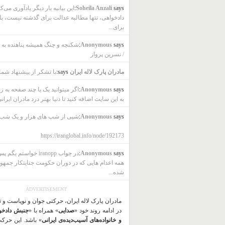
says:
Soheila Anzali
این بیانیه بار دیگر یادآوری می‌ک
دادخواهی، تنها مطالبه عدالت برای گذشته نیست، بل
برای...
says:
Anonymous
شکنجه و جنگ همیشه پناهنده به ب
/ نسرین پرواز
مادران پارک لاله ایران
says:
با تشکر از پیشنهاد شما
says:
Anonymous
اگر میتوانید یک یا چند صفحه به ز
به این سایت اضافه کنید تا دنیا بهتر درد مادران ایرانی
says:
Anonymous
شبی از شب های هزار و یک شب
https://iranglobal.info/node/192173
says:
Anonymous
در جواب iranopp خواستم بگ
همه اعدام هایی که در دوران حکومت جنایتکار جمهو
شده...
ADVERTISEMENT
مادران پارک لاله ایران، حرکتی جوان و نوپاست و 
در ادامه روند خود «
صدایی
» همراه با «
جنبش دادخو
و خانواده‌های آسیب‌دیده‌ی ایرانی
» باشد. این حرک