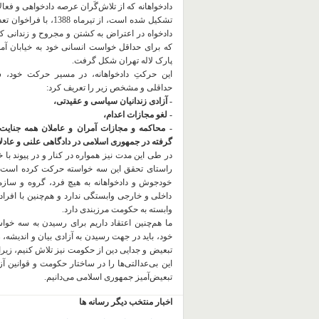
دادخواهانه که از تلاش‌گَران عرصه دادخواهی و فعا
تشکیل شده است، از تیرماه 1388، با
دادخواه در اعتراض به کشتن و مجروح و زندانی 
که برای حداقل خواست انسانی خود به خیابان آمده
پارک لاله تهران شکل گرفت.
این حرکتِ دادخواهانه، در مسیر حرکت خود،
حداقلی و مشخص زیر را تعریف کرد:
- آزادی زندانیان سیاسی و عقیدتی،
- لغو مجازات اعدام،
- محاکمه و مجازات آمران و عاملان همه جنایت
گرفته در جمهوری اسلامی در دادگاهی علنی و عادلان
در طی این مدت نیز همواره در کنار و در پیوند با خان
راستای تحقق این سه خواسته حرکت کرده است.
خودجوش و دادخواهانه به هیچ فرد، گروه و ساز
داخلی و خارجی وابستگی ندارد و هم‌چنین با افراد
وابسته به حکومت مرزبندی دارد.
ما هم‌چنین اعتقاد داریم برای رسیدن به سه خو
خود، باید در جهت رسیدن به آزادی بیان و اندیشه، 
تبعیض و جدایی دین از حکومت
نیز تلاش کنیم، زیر
این بی‌عدالتی‌ها را در ساختار حکومت و قوانین آ
تبعیض‌آمیز جمهوری اسلامی می‌دانیم.
اخبار منتخب دیگر رسانه ها