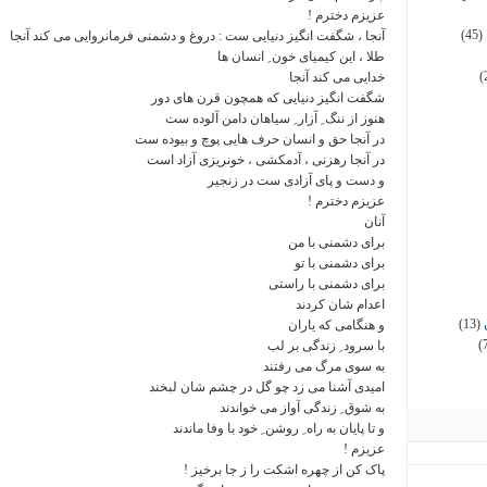
عزیزم دخترم !
(45)
آنجا ، شگفت انگیز دنیایی ست : دروغ و دشمنی فرمانروایی می کند آنجا
طلا ، این کیمیای خون ِ انسان ها
(
خدایی می کند آنجا
شگفت انگیز دنیایی که همچون قرن های دور
هنوز از ننگ ِ آزار ِ سیاهان دامن آلوده ست
در آنجا حق و انسان حرف هایی پوچ و بیوده ست
در آنجا رهزنی ، آدمکشی ، خونریزی آزاد است
و دست و پای آزادی ست در زنجیر
عزیزم دخترم !
آنان
برای دشمنی با من
برای دشمنی با تو
برای دشمنی با راستی
اعدام شان کردند
(13)
و هنگامی که یاران
(
با سرود ِ زندگی بر لب
به سوی مرگ می رفتند
امیدی آشنا می زد چو گل در چشم شان لبخند
به شوق ِ زندگی آواز می خواندند
و تا پایان به راه ِ روشن ِ خود با وفا ماندند
عزیزم !
پاک کن از چهره اشکت را ز جا برخیز !