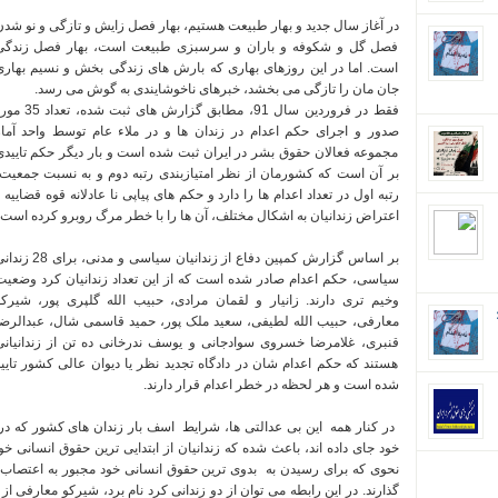
در آغاز سال جدید و بهار طبیعت هستیم، بهار فصل زایش و تازگی و نو شد
فصل گل و شکوفه و باران و سرسبزی طبیعت است، بهار فصل زندگی
است. اما در این روزهای بهاری که بارش های زندگی بخش و نسیم بهاری
جان مان را تازگی می بخشد، خبرهای ناخوشایندی به گوش می رسد
.
فقط در فروردین سال 91، مطابق گزارش های ثبت شده، ت
صدور و اجرای حکم اعدام در زندان ها و در ملاء عام توسط واحد آمار
مجموعه فعالان حقوق بشر در ایران ثبت شده است و بار دیگر حکم تاییدی
بر آن است که کشورمان
از نظر امتیازبندی رتبه دوم و
به نسبت جمعیت،
رتبه اول در تعداد اعدام ها را دارد و حکم های پیاپی نا عادلانه قوه قضاییه 
اعتراض زندانیان به اشکال مختلف، آن ها را با خطر مرگ روبرو کرده است.
بر اساس گزارش کمپین دفاع از زندانیان سیاسی و مدنی، برای
سیاسی، حکم اعدام صادر شده است که از این تعداد زندانیان کرد وضعیت
وخیم تری دارند. زانیار و لقمان مرادی، حبیب الله گلپری پور، شیرکو
ان؛
معارفی، حبیب
الله
لطیفی، سعید ملک پور، حمید قاسمی شال، عبدالرضا
قنبری، غلامرضا خسروی سوادجانی و یوسف ندرخانی ده تن از زندانیانی
هستند که حکم اعدام شان در دادگاه تجدید نظر یا دیوان عالی کشور تایی
شده است و هر لحظه در خطر اعدام قرار دارند.
خود جای داده اند، باعث شده که زندانیان از ابتدایی ترین حقوق انسانی خ
نحوی که برای رسیدن به
بدوی ترین حقوق انسانی خود مجبور به اعتصاب 