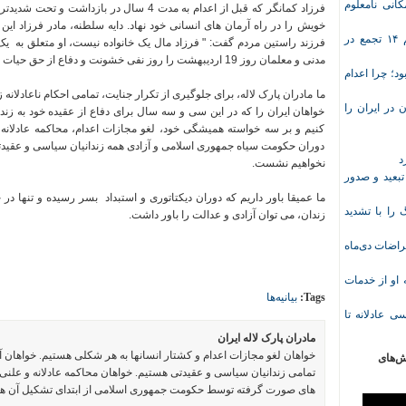
انی نامعلوم
فرزاد کمانگر که قبل از اعدام به مدت 4 سال 
خویش را در راه آرمان های انسانی خود نهاد. دایه سلطنه، مادر فرزاد این م
موج تازه اعتراض‌های معیشتی و صنفی؛ دست‌کم ۱۴ تجمع در
فرزند راستین مردم گفت: " فرزاد مال یک خانواده نیست، او متعلق به 
مدنی و معلمان روز 19 اردیبهشت را روز نفی خشونت و دفاع از حق حیات و یا روز معلم آزاده نامیدند.
د؛ چرا اعدام
ما مادران پارک لاله، برای جلوگیری از تکرار جنایت، تمامی احکام ناعادلانه 
در ایران را
خواهان ایران را که در این سی و سه سال برای دفاع از عقیده خود به زند
کنیم و بر سه خواسته همیشگی خود، لغو مجازات اعدام، محاکمه عادلانه
دوران حکومت سیاه جمهوری اسلامی و آزادی همه زندانیان سیاسی و عقیدتی 
د
نخواهیم نشست.
تبعید و صدور
ما عمیقا باور داریم که دوران دیکتاتوری و استبداد بسر رسیده و تنها د
ا با تشدید
زندان، می توان آزادی و عدالت را باور داشت.
 معلم پس از اعتراضات دی‌ماه
وریشه مرادی درباره محرومیت ۹ماهه او از خدمات
Tags:
بیانیه‌ها
ی عادلانه تا
مادران پارک لاله ایران
خواهان لغو مجازات اعدام و کشتار انسانها به هر شکلی هستیم. خواهان 
ش‌های
تمامی زندانیان سیاسی و عقیدتی هستیم. خواهان محاکمه عادلانه و علنی 
های صورت گرفته توسط حکومت جمهوری اسلامی از ابتدای تشکیل آن ه