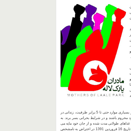
ن
عداد 35 مورد
و
 28 زندانی
د
در کنار همه این بی عدالتی ها، شرایط اسف بار زندان های کشور که در بسیاری موارد حتی تا 5 برابر ظرفیت، زندانی در
ود محروم باشند و در شرایط بحرانی بسر برند. به
غذاهای طولانی مدت شده و از جان خود مایه می
گذارند. در این رابطه می توان از دو زندانی کرد نام برد، شیرکو معارفی از تاریخ 16 فروردین 1391 در اعتراض به نامشخص