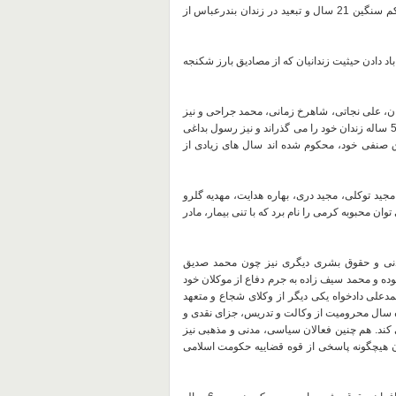
دان بندرعباس
از
د دادن حیثیت زندانیان که از مصادیق بارز شکنجه
وان، علی نجاتی، شاهرخ زمانی، محمد جراحی و نیز
بهنام ابراهیم زاده فعال کارگری جنبش لغو کار کودکان که هم اکنون دوره 5 ساله زندان خود را می گذراند و نیز رسول بداغی
ق صنفی خود، محکوم شده اند سال های زیادی از
 به ویژه مجید توکلی، مجید دری، بهاره هدایت، مهدیه گلرو
وان محبوبه کرمی را نام برد که با تنی بیمار، مادر
 مدنی و حقوق بشری دیگری نیز چون محمد صدیق
وده و محمد سیف زاده به جرم دفاع از موکلان خود
مدعلی دادخواه یکی دیگر از وکلای شجاع و متعهد
موکلانش به 9 سال حبس تعزیری، ده سال محرومیت از وکالت و تدریس، جزای نقدی و
جرای احکام معرفی کند. هم چنین فعالان سیاسی، مدنی و مذهبی نیز
هیچگونه پاسخی
از قوه قضاییه حکومت اسلامی