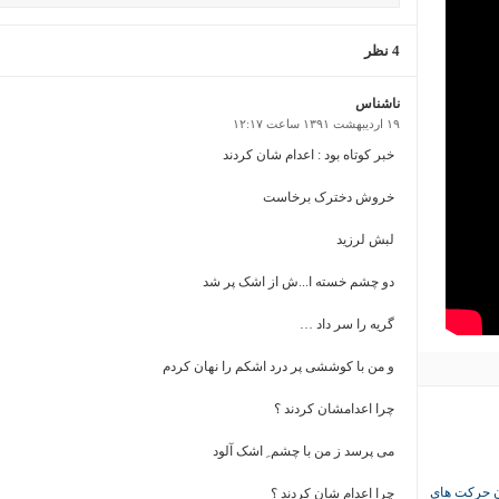
4 نظر
ناشناس
۱۹ اردیبهشت ۱۳۹۱ ساعت ۱۲:۱۷
خبر کوتاه بود : اعدام شان کردند
خروش دخترک برخاست
لبش لرزید
دو چشم خسته ا...ش از اشک پر شد
گریه را سر داد …
و من با کوششی پر درد اشکم را نهان کردم
چرا اعدامشان کردند ؟
می پرسد ز من با چشم ِ اشک آلود
ان حرکت های
چرا اعدام شان کردند ؟