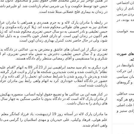
لان اجتماعی
حبس خود
توسط حکومت و با بی شرمی تمام
بازداشت شد. او علیرغم داشت
 فراخوان تعدادی از زنانِ
در زندان به بیماری فلج عضلانی مبتلا شده است.
کردن مردمی
 بودند، در
در رابطه با مادران پارک لاله و به جرم همدردی و همراهی با مادران عزادا
تعدادی نیز به حبس های طولانی محکوم شده اند. ژیلا کرم زاده مکوندی و 
 سه خواست
هم اکنون در زندان اوین است. او دارای فشار خون بالاست و به دلیل غ
شود، ولی در حال حاضر تحت کنترل بهداری زندان اوین است.
چند تن دیگر از این انسان های عاشق و معترض به بی عدالتی در دادگاه بد
‌های صورت
تعزیری و 2 سال حبس تعلیقی، دخترش به شش ماه حبس تعزیری، ام
شکری و ندا مستقیمی و آقای رمضانی منتظر رأی دادگاه هستند.
ه.
واده‌ها، در
فرد دیگری به نام سید محمد ابراهیمی
 این حرکت
نظام" بازداشت شده و تحت شدیدترین شکنجه ها و آزار و اذیت قرار گرفته 
مان سیاسی
حضور در دادگاه انقلاب خودداری کرد به اتهام واهی رابط بین مادران عزا
 و گروه‌های
بازداشت شده است.
است حداقلی
از مادران پارک لاله است که در دادگاه بدوی با حکمی سنگین به چهار س
رفع هر گونه
های زیادی را به دنبال داشت.
ا علت اصلی
زادی ستیز و
ما مادران پارک لاله در آستانه روز 19 اردیبهشت،
علم هولی، فرهاد وکیلی، علی حیدریان و مهدی اسلامیان را گرامی می داری
واهی اعدام شدند.