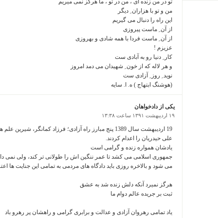
تو در من زنده ای ، من در تو ، ما هرگز نمی میریم
من و تو با هزاران ِ دیگر
این راه را دنبال می گیریم
از آن ِ ماست پیروزی
از آن ِ ماست فردا با همه شادی و بهروزی
عزیزم !
کار ِ دنیا رو به آبادی ست
و هر لاله که از خون ِ شهیدان می دمد امروز
نوید ِ روز ِ آزادی ست
(هوشنگ ابتهاج ) ه. ا. سایه
یکی از دادخواهان
۱۹ اردیبهشت ۱۳۹۱ ساعت ۱۳:۳۸
19 اردیبهشت سال 1389 پنج مبارز راه آزادی؛ فرزاد کمانگر، شی
علی حیدریان را اعدام کردند.
یادشان همواره زنده و گرامی است
جمهوری اسلامی می کشد تا عمر ننگین اش را طولانی تر کند، ولی نمی داند
می شود و بالاخره روزی باید دادگاه های مردمی به تمامی این جنایت ها اع
هرگز نمیرد آنکه دلش زنده شد به عشق
ثبت بر جریده عالم دوام ما
یاد تمامی رهروان آزادی و عدالت و برابری گرامی و راهشان پر رهرو باد