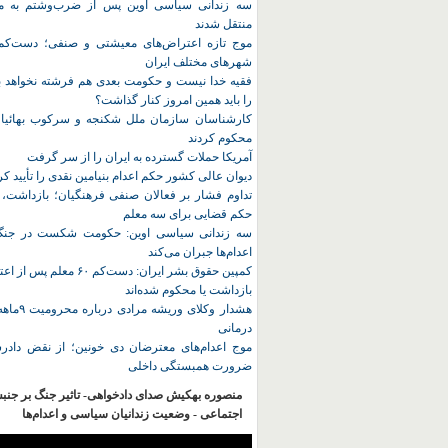
سه زندانی سیاسی اوین پس از ضرب‌وشتم به مک
منتقل شدند
شهرهای مختلف ایران
فقیه خدا نیست و حکومت بعدی هم فرشته نخواهد بو
را باید همین امروز کنار گذاشت؟
کارشناسان سازمان ملل شکنجه و سرکوب بهائیان 
محکوم کردند
آمریکا حملات گسترده به ایران را از سر گرفت
دیوان عالی کشور حکم اعدام بنیامین نقدی را تأیید کر
تداوم فشار بر فعالان صنفی فرهنگیان؛ بازداشت، 
حکم قضایی برای سه معلم
سه زندانی سیاسی اوین: حکومت شکست در جنگ ر
اعدام‌ها جبران می‌کند
کمپین حقوق بشر ایران: دست‌کم ۶۰
بازداشت یا محکوم شده‌اند
هشدار وکلای 
درمانی
موج اعدام‌های معترضان دی‌ خونین؛ از نقض دادرس
ضرورت همبستگی داخلی
منصوره بهکیش صدای دادخواهی- تاثیر جنگ بر جنب
اجتماعی - وضعیت زندانیان سیاسی و اعدام‌ها