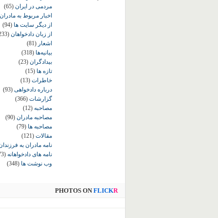
مردمی در ایران
(65)
اخبار مربوط به مادران
از دیگر سایت ها
(94)
از زبان دادخواهان
233)
اشعار
(81)
بیانیه‌ها
(318)
بیدادگران
(23)
تازه ها
(15)
خاطرات
(13)
درباره دادخواهی
(93)
گزارشات
(366)
مصاحبه
(12)
مصاحبه مادران
(90)
مصاحبه ها
(79)
مقالات
(121)
نامه مادران به فرزندان
نامه های دادخواهانه
73)
وب نوشت ها
(348)
PHOTOS ON
FLICK
R