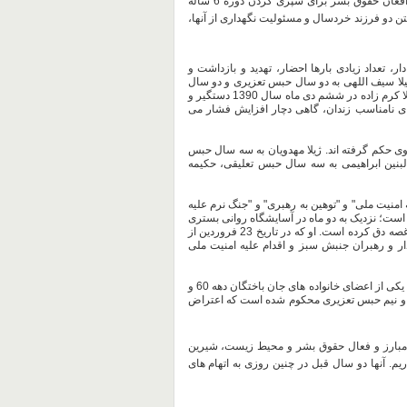
در همین اواخر نیز نرگس محمدی فعال حقوق بشر و سخنگوی کانون مدافعان حقوق بشر برای سپری کردن دوره 6 ساله
ن دو فرزند خردسال و مسئولیت نگهداری از آنها،
ر، تعداد زیادی بارها احضار، تهدید و بازداشت و
لیلا سیف اللهی به دو سال حبس تعزیری و دو سال
حبس تعلیقی و نادر احسنی به دو سال حبس تعزیری محکوم شده اند که ژیلا کرم زاده در ششم دی ماه سال 1390 دستگیر و
ذای نامناسب زندان، گاهی دچار افزایش فشار می
وی حکم گرفته اند. ژیلا مهدویان به سه سال حبس
 البنین ابراهیمی به سه سال حبس تعلیقی، حکیمه
 نیز از 23 آذر 89 به اتهام "اقدام علیه امنیت ملی" و "توهین به رهبری" و "جنگ نرم علیه
است؛ نزدیک به دو ماه در آسایشگاه روانی بستری
شده و پدرش با روبرو شدن با شرایط سخت او، تحمل را از کف داده و از غصه دق کرده است. او که در تاریخ 23 فروردین از
دار و رهبران جنبش سبز و اقدام علیه امنیت ملی
در کنار همه این بی عدالتی ها و تضییع حقوق اولیه انسانی، منصوره بهکیش یکی از اعضای خانواده های جان باختگان دهه 60 و
ال و نیم حبس تعزیری محکوم شده است که اعتراض
 یاد فرزاد کمانگر معلم مبارز و فعال حقوق بشر و محیط زیست، شیرین
م. آنها دو سال قبل در چنین روزی به اتهام های