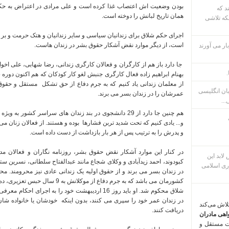
بودن وضعیت اش اعتصاب غذا کرده است و علی مرادی در اعتراض به حکم سنگین 21 سال و تبعید در زن
ند که
همان تاریخ لبانش را دوخته است
.
که تلاشی
اجرای حکم شلاق برای زندانیان سیاسی و سایر زندانیان و هتک حرمت و بر با
است، از دیگر موارد نقض آشکار حقوق بشر در زندان هاست.
ار می آورند
جا دارد باز هم از کارگران و فعالان کارگری زندانی، رضا شهابی، علی اخ
.
از معلمان زندانی یاد کنیم که به جرم دفاع از حق تشکل مستقل و حقو
بان انگلیسی
عمرشان را در زندان بسر می برند.
...
هم چنین جا دارد از 29 دانشجوی در بند زندان های سراسر کشور
و... یادی کنیم که تحت شدید تربن فشارها بوده و هستند. از فعالان زنان می ت
و پدرش را به ترتیب پس از هر بار بازداشت از دست داده است.
در کنار این موارد آشکار نقض حقوق بشر، روزنامه نگاران و فعالان
م پس لابد این
کبودوند، احمد زیدآبادی و وکلای شجاع مانند عبدالفتاح سلطانی، نسرین ست
ری اسلامی
در زندان بسر می برند و از حقوق اولیه یک زندانی عادی نیز محرومند. مح
کشورمان می باشد که به جرم دفاع از 
شلاق محکوم شد. او باید روز 16 اردیبهشت خود را به ا
در زندان عمر خود را سپری می کنند، بدون اینکه خودشان یا خانواده شان
تلاش می‌کند
دریافت کنند.
اهی مادران
ت مستقل و