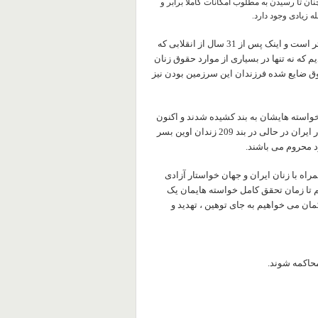
نان تا رسیدن به مطلوب امکانات کاملا برابر و
 زیادی وجود دارد.
در این میان اما شرح خشونت ها و تبعیض ها در ایران ما بسی غم بارتر است و اینک پس از 31 سال از انقلابی که
م که نه تنها در بسیاری از موارد حقوق زنان
قوق ضایع شده فرزندان این سرزمین بودن نیز
ل پیگیری خواسته هایشان به بند کشیده شدند و اکنون
که در آستانه روز زن قرار داریم بار دیگر 5 تن از حامیان مادران عزادار ايران در حالی در بند 209 زندان اوین بسر
د محروم می باشند.
اه با زنان ايران و جهان خواستار آزادی
م تا زمان تحقق کامل خواسته هایمان یک
ان می خواهیم به جای توهین ، تهدید و