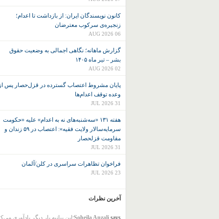
کانون نويسندگان ايران: از بازداشت تا اعدام؛
زنجیره‌ی سرکوب معترضان
06 AUG 2026
گزارش ماهانه؛ نگاهی اجمالی به وضعیت حقوق
بشر – تیر ماه ۱۴۰۵
02 AUG 2026
پایان مشروط اعتصاب گسترده در قزل‌حصار پس از
وعده توقف اعدام‌ها
31 JUL 2026
هفته ۱۳۱ «سه‌شنبه‌های نه به اعدام» علیه «حکومت
سرمایه‌سالار ولایت فقیه»: اعتصاب در ۵۹ زندان و
مقاومت قزلحصار
31 JUL 2026
فراخوان تظاهرات سراسری در کلن/آلمان
23 JUL 2026
آخرین نظرات
says:
Soheila Anzali
این بیانیه بار دیگر یادآوری می‌ک