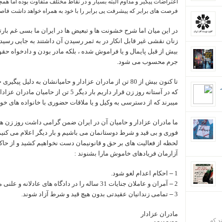
اعتراضات پیگیر و مداوم البته بسیار و در نقاط مختلف متفاوت بوده اما همچ
فرصت های برابر که پیشرفت یی برابر را با خود به همراه خواهد داشت فاصله
زنان نقشی غیر قابل انکار در به ثمر رسیدن آن داشتند به جایی رسیدی
بیش از قبل پایمال و یا فراموش شده ، بلکه مادر بودن و دادخواه ح
جرم محسوب می شود.
تا کنون بیش از 80 تن از مادران عزادار و حامیانشان به دلی
میبرند که از دسترسی به وکیل و یا ملاقات حضوری با خانواده های خو
ما مادران عزادار و حامیان آن در ایران ضمن گرامی داشت روز زن همر
فوری و بی قید و شرط دوستانمان می باشیم و بار دیگر اعلام می کنی
لحظه از فعالیت های بر حق و قانونیمان دست نخواهیم کشید و از حاکم
آزارمان فریادهای خاموش مارا بشنوند :
1
–
احکام اعدام لغو شود.
2
–
آمران و عاملان جنایات 31 ساله را در دادگاه های عادلانه و علنی محاکمه شوند.
3
–
تمامی زندانیان عقیدتی بدون هیچ قید و شرط آزاد شوند.
مادران عزادار
ند که