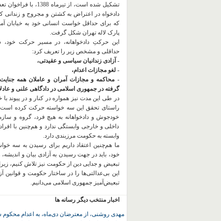
تشکیل شده است، از تیرماه 1388، با
دادخواه در اعتراض به کشتن و مجروح و زندانی 
که برای حداقل خواست انسانی خود به خیابان آمده
پارک لاله تهران شکل گرفت.
این حرکتِ دادخواهانه، در مسیر حرکت خود،
حداقلی و مشخص زیر را تعریف کرد:
- آزادی زندانیان سیاسی و عقیدتی،
- لغو مجازات اعدام،
- محاکمه و مجازات آمران و عاملان همه جنایت
گرفته در جمهوری اسلامی در دادگاهی علنی و عادلان
در طی این مدت نیز همواره در کنار و در پیوند با خان
راستای تحقق این سه خواسته حرکت کرده است.
خودجوش و دادخواهانه به هیچ فرد، گروه و ساز
داخلی و خارجی وابستگی ندارد و هم‌چنین با افراد
وابسته به حکومت مرزبندی دارد.
ما هم‌چنین اعتقاد داریم برای رسیدن به سه خو
خود، باید در جهت رسیدن به آزادی بیان و اندیشه، 
تبعیض و جدایی دین از حکومت
نیز تلاش کنیم، زیر
این بی‌عدالتی‌ها را در ساختار حکومت و قوانین آ
تبعیض‌آمیز جمهوری اسلامی می‌دانیم.
اخبار منتخب دیگر رسانه ها
مهدی روشنی، از معترضان دی‌ماه، به اعدام محکوم 