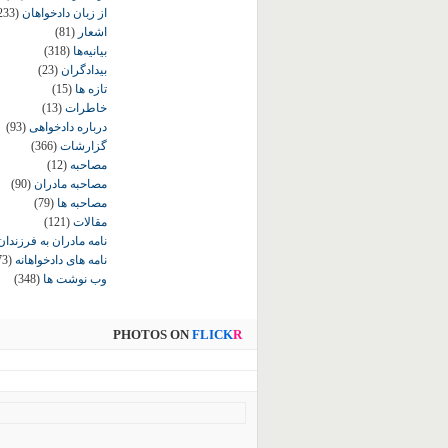
از زبان دادخواهان
233)
اشعار
(81)
بیانیه‌ها
(318)
بیدادگران
(23)
تازه ها
(15)
خاطرات
(13)
درباره دادخواهی
(93)
گزارشات
(366)
مصاحبه
(12)
مصاحبه مادران
(90)
مصاحبه ها
(79)
مقالات
(121)
نامه مادران به فرزندان
نامه های دادخواهانه
73)
وب نوشت ها
(348)
PHOTOS ON
FLICK
R