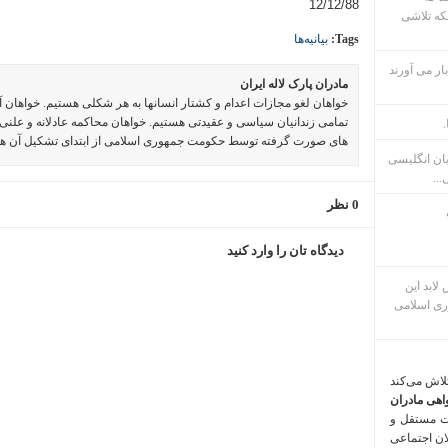
12/12/88
که تلاشی
Tags:
بیانیه‌ها
ار می آورند
مادران پارک لاله ایران
خواهان لغو مجازات اعدام و کشتار انسانها به هر شکلی هستیم. خواهان 
تمامی زندانیان سیاسی و عقیدتی هستیم. خواهان محاکمه عادلانه و علنی 
.
های صورت گرفته توسط حکومت جمهوری اسلامی از ابتدای تشکیل آن ه
بان انگلیسی
...
0 نظر
دیدگاه تان را وارد کنید
م پس لابد این
ری اسلامی
تلاش می‌کند
اهی مادران
ت مستقل و
لان اجتماعی