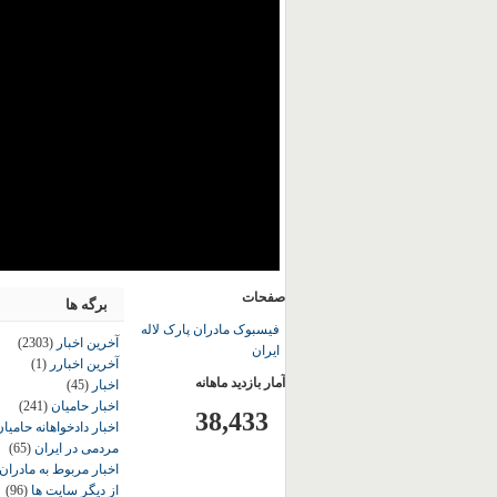
صفحات
برگه ها
فیسبوک مادران پارک لاله
آخرین اخبار
(2303)
ایران
آخرین اخبارر
(1)
آمار بازدید ماهانه
اخبار
(45)
اخبار حامیان
(241)
38,433
اخبار دادخواهانه حامی
مردمی در ایران
(65)
اخبار مربوط به مادران
از دیگر سایت ها
(96)