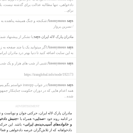
دادخواهی، تنها مطالبه عدالت برای گذشته نیست، بل
برای...
says:
Anonymous
شکنجه و جنگ همیشه پناهنده به ب
/ نسرین پرواز
مادران پارک لاله ایران
says:
با تشکر از پیشنهاد شما
says:
Anonymous
اگر میتوانید یک یا چند صفحه به ز
به این سایت اضافه کنید تا دنیا بهتر درد مادران ایرانی
says:
Anonymous
شبی از شب های هزار و یک شب
https://iranglobal.info/node/192173
says:
Anonymous
در جواب iranopp خواستم بگ
همه اعدام هایی که در دوران حکومت جنایتکار جمهو
شده...
ADVERTISEMENT
مادران پارک لاله ایران، حرکتی جوان و نوپاست و 
در ادامه روند خود «
صدایی
» همراه با «
جنبش دادخو
و خانواده‌های آسیب‌دیده‌ی ایرانی
» باشد. این حرک
دادخواهانه که از تلاش‌گَران عرصه دادخواهی و فعا