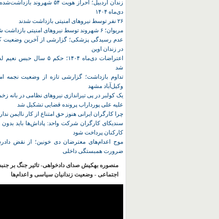
زندان اردبیل؛ احراز هویت ۵۴ شهروند ب
دی‌ماه ۱۴۰۴
۲۶ نفر توسط نیروهای امنیتی بازداشت شدند
مریوان؛ ۶ شهروند توسط نیروهای امنیتی بازداشت شدند
عدم رسیدگی پزشکی؛ گزارشی از آخرین وضعیت کا
در زندان اوین
اعتراضات دی‌ماه ۱۴۰۴؛ حکم ۵ سا
شد
تداوم بازداشت؛ گزارشی تازه از وضعیت نجمه امی
وکیل‌آباد مشهد
یک کولبر در پی تیراندازی نیروهای نظامی در بانه ز
علیه علی پورداراب پرونده قضایی تشکیل شد
چرا کارگران ایرانی هنوز حق امتناع از کار ناایمن ندار
سندیکای کارگران شرکت واحد: پاداش‌ها باید بدون 
کارکنان پرداخت شود
موج اعدام‌های معترضان دی‌ خونین؛ از نقض دادرس
ضرورت همبستگی داخلی
منصوره بهکیش صدای دادخواهی- تاثیر جنگ بر جنب
اجتماعی - وضعیت زندانیان سیاسی و اعدام‌ها