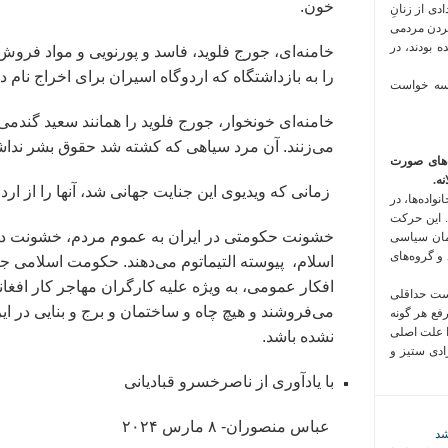
خون.
 فراخوان تعدادی از زنانِ
کردن مردمی
 بودند، در
خامنه‌ای، جورج فلوید، فاسد و پورنویی و مواد فروش 
را به بازداشتگاه که اردوگاه اسیران برای اخراج نام دارد
 سه خواست
خامنه‌ای خونخوار، جورج فلوید را همانند سعید گندم
می‌زنند. آن مرد سیاهی که کشته شد حقوق بشر نداش
‌های صورت
ه.
زمانی که ویدیوی این جنایت جهانی شد، آنها را از ا
واده‌ها، در
 این حرکت
خشونت حکومتی در ایران به عموم مردم، خشونت دولت
مان سیاسی
 و گروه‌های
اسلام، پیوسته التیماتوم می‌دهند. حکومت اسلامی جن
افکار عمومی، به ویژه علیه کارگران مهاجر کار افغا
است حداقلی
می‌فروشند و هیچ چاه و ساختمان و برج و بنایی در ا
رفع هر گونه
ا علت اصلی
نشده باشد.
زادی ستیز و
با یادآوری از ناصرخسرو قبادیانی
عباس منصوران- ۸ مارس ۲۰۲۴
شد