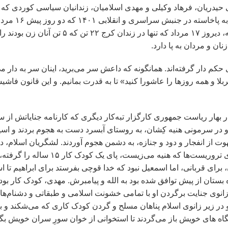
علی حیدریان، فرهاد وکیلی و مهدی اسلامیان، زندانیان سیاسی کوردی ک
را هم به خانواده‌اش ندادند تا رضا رسایی
شنبه بر دار شد، و … را به دار آویزد. و روز چهار شنبه، دیروز ۱۷ مرداد که تنها 
 و مردان به پا دارد.
کم دار گرفته‌اند. همانگونه که داعش سر می‌برید، اینان سر به دار م
ربلا و همه روزها را عاشورا کنید» تا به قدرت بمانیم. و این قانون فا
و در سرمونی هنیه کِشان، به روستای آبسرد دست به هجوم بردند و اسیر
ت از انفجار و دود و جنازه، به دشمن هجوم آوردند. لشگریان اسلام،‌ در
جنازه و هلی‌کوپتر، هتلِ سپاه، کنار کاخ سعدآباد ویژه‌ی تروریست‌‌ها که هنیه می
 برای قربانی،‌ اما اسمعیل نبود که خدا قوچی بفرستد برای ابراهیم تا ا
ده بستان از پیش توافق شده بود به الله و پیامبرش. مهدی،‌ کودک کار بو
گر زانوی جنایت برگردن او با تمامی خشونت اسلامی و طبقاتی و دشنام‌‌
و در زیر زانوی اسلام پناهان مسلح و گردن کودک کاری که می‌شکند و با 
پایگاه های خویش باز می‌گردند تا استخوانی از خوان سورِ سران خویش بگی