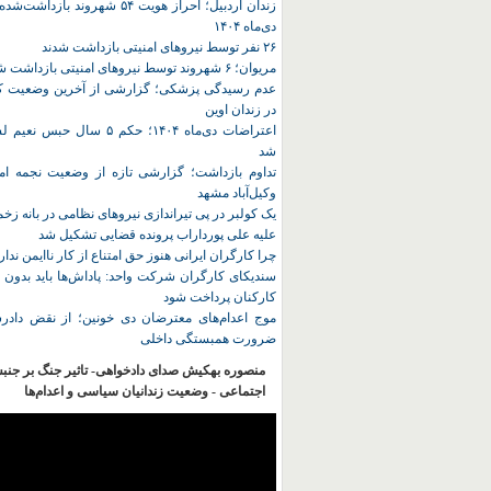
زندان اردبیل؛ احراز هویت ۵۴ شهروند ب
دی‌ماه ۱۴۰۴
۲۶ نفر توسط نیروهای امنیتی بازداشت شدند
مریوان؛ ۶ شهروند توسط نیروهای امنیتی بازداشت شدند
عدم رسیدگی پزشکی؛ گزارشی از آخرین وضعیت کا
در زندان اوین
اعتراضات دی‌ماه ۱۴۰۴؛ حکم ۵ سا
شد
تداوم بازداشت؛ گزارشی تازه از وضعیت نجمه امی
وکیل‌آباد مشهد
یک کولبر در پی تیراندازی نیروهای نظامی در بانه ز
علیه علی پورداراب پرونده قضایی تشکیل شد
چرا کارگران ایرانی هنوز حق امتناع از کار ناایمن ندار
سندیکای کارگران شرکت واحد: پاداش‌ها باید بدون 
کارکنان پرداخت شود
موج اعدام‌های معترضان دی‌ خونین؛ از نقض دادرس
ضرورت همبستگی داخلی
منصوره بهکیش صدای دادخواهی- تاثیر جنگ بر جنب
اجتماعی - وضعیت زندانیان سیاسی و اعدام‌ها