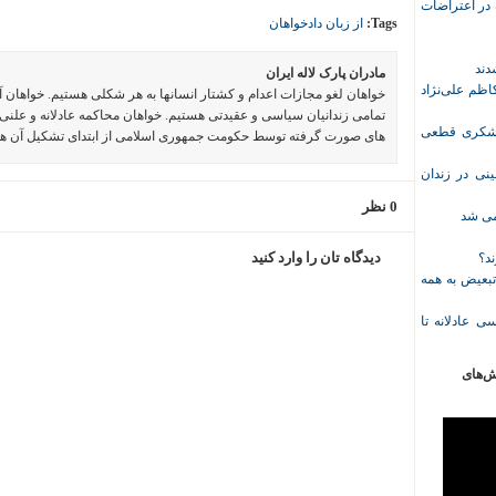
ازداشت‌شده در اعتراضات
Tags:
از زبان دادخواهان
مادران پارک لاله ایران
ظم علی‌نژاد
خواهان لغو مجازات اعدام و کشتار انسانها به هر شکلی هستیم. خواهان 
تمامی زندانیان سیاسی و عقیدتی هستیم. خواهان محاکمه عادلانه و علنی 
ل حبس نعیم لشکری قطعی
های صورت گرفته توسط حکومت جمهوری اسلامی از ابتدای تشکیل آن ه
نی در زندان
0 نظر
خمی شد
دیدگاه تان را وارد کنید
ند؟
تبعیض به همه
ی عادلانه تا
ش‌های