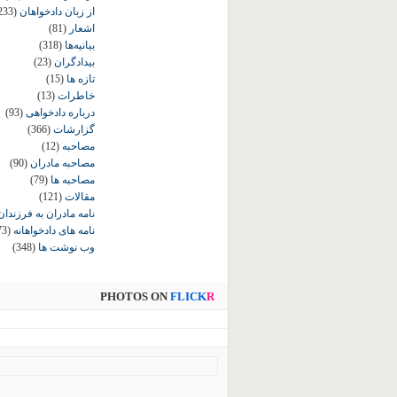
از زبان دادخواهان
233)
اشعار
(81)
بیانیه‌ها
(318)
بیدادگران
(23)
تازه ها
(15)
خاطرات
(13)
درباره دادخواهی
(93)
گزارشات
(366)
مصاحبه
(12)
مصاحبه مادران
(90)
مصاحبه ها
(79)
مقالات
(121)
نامه مادران به فرزندان
نامه های دادخواهانه
73)
وب نوشت ها
(348)
PHOTOS ON
FLICK
R