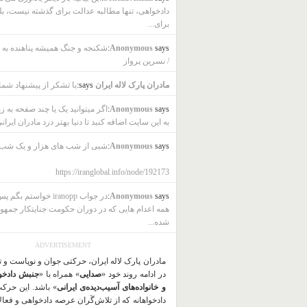
دادخواهی، تنها مطالبه عدالت برای گذشته نیست، بل
برای...
says:
Anonymous
شکنجه و جنگ همیشه پناهنده به ب
/ نسرین پرواز
مادران پارک لاله ایران
says:
با تشکر از پیشنهاد شما
says:
Anonymous
اگر میتوانید یک یا چند صفحه به ز
به این سایت اضافه کنید تا دنیا بهتر درد مادران ایرانی
says:
Anonymous
شبی از شب های هزار و یک شب
https://iranglobal.info/node/192173
says:
Anonymous
در جواب iranopp خواستم بگ
همه اعدام هایی که در دوران حکومت جنایتکار جمهو
شده...
ADVERTISEMENT
مادران پارک لاله ایران، حرکتی جوان و نوپاست و 
در ادامه روند خود «
صدایی
» همراه با «
جنبش دادخو
و خانواده‌های آسیب‌دیده‌ی ایرانی
» باشد. این حرک
دادخواهانه که از تلاش‌گَران عرصه دادخواهی و فعا