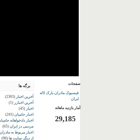
صفحات
برگه ها
فیسبوک مادران پارک لاله
آخرین اخبار
(2303)
ایران
آخرین اخبارر
(1)
آمار بازدید ماهانه
اخبار
(45)
اخبار حامیان
(241)
29,185
اخبار دادخواهانه حامی
مردمی در ایران
(65)
اخبار مربوط به مادران
از دیگر سایت ها
(96)