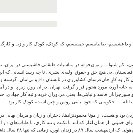
 و داعشیسم- طالبانیسم-خمینیسم، که کودک،‌ کودک کار و زن و کارگ
چار بیماری داوون، کم شنوا… و توان‌خواه، در مناسبات طبقاتی فاشیستی در ایران، ن
فغانستان، بی هیچ حق و حقوق اولیه‌ی بشری، تا چه رسد انسانی که ای
نان کار به کارِ جان‌فرسای کشاورزی در تابستان داغ و بی‌امان، گرسنه و 
به خانه آورد، مورد هجوم قرار گرفت. تهران، در آن روز، زیر پا و در آم
سورچرانان فاسد و نیابتی‌ها، یعنی مزدوران فربه و تبه کار جهادی، 
ب الله … حکومتی که خود نیابتی روس و چین است،‌ کودک کار بود.
 بود و هست،‌ از مونا محمودنژاد‌ها، دختران و زنان و مردان بهایی د
ستور خلخالی و به فتوای خمینی،‌ از همان آغاز که آمد با نکبت و تبه کاری، با طناب‌های دار آ
افکاری‌ها، ستار بهشتی‌ها و صدها کارگر، شیرین علم‌هولی ک