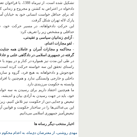
تشکیل شده است، از تیرماه 1388، با
دادخواه در اعتراض به کشتن و مجروح و زندانی 
که برای حداقل خواست انسانی خود به خیابان آمده
پارک لاله تهران شکل گرفت.
این حرکتِ دادخواهانه، در مسیر حرکت خود،
حداقلی و مشخص زیر را تعریف کرد:
- آزادی زندانیان سیاسی و عقیدتی،
- لغو مجازات اعدام،
- محاکمه و مجازات آمران و عاملان همه جنایت
گرفته در جمهوری اسلامی در دادگاهی علنی و عادلان
در طی این مدت نیز همواره در کنار و در پیوند با خان
راستای تحقق این سه خواسته حرکت کرده است.
خودجوش و دادخواهانه به هیچ فرد، گروه و ساز
داخلی و خارجی وابستگی ندارد و هم‌چنین با افراد
وابسته به حکومت مرزبندی دارد.
ما هم‌چنین اعتقاد داریم برای رسیدن به سه خو
خود، باید در جهت رسیدن به آزادی بیان و اندیشه، 
تبعیض و جدایی دین از حکومت
نیز تلاش کنیم، زیر
این بی‌عدالتی‌ها را در ساختار حکومت و قوانین آ
تبعیض‌آمیز جمهوری اسلامی می‌دانیم.
اخبار منتخب دیگر رسانه ها
مهدی روشنی، از معترضان دی‌ماه، به اعدام محکوم 