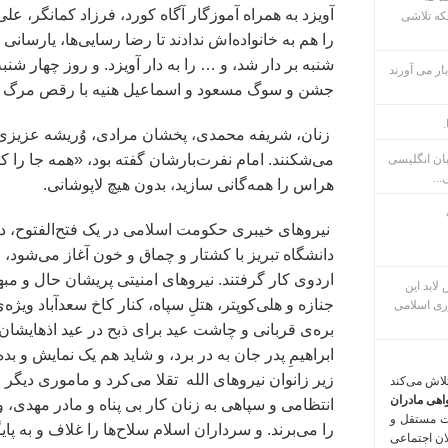
آویزد به همراه آموزگار آگاه کورد، فرزاد کمانگر، 
که تلاشی
ار می آورند
جشن و سوگ مسعود و اسماعیل هنیه با رقص مرگ زنان
.
زنان،‌ شریفه محمدی، ‌پخشان مرادی،‌ وُریشه عزیزی ح
می‌شکنند. امام نفرت‌بارشان گفته بود، «همه جا را ک
بان انگلیسی
...
هراس را همه‌گانی سازید، بدون هیچ لاپوشانی.
دانشگاه تبریز با کشتار و چماق و خون آغاز می‌شود، 
اردوی کار گرفتند. نیروهای امنیتی پریشان حال و مبهو
م پس لابد این
ری اسلامی
بره‌ی قربانی و چاشت عید برای ذبح در عید ا‌ذهایشان،
ابراهیمِ پدر جان به در برد، و شاید هم یک نمایش و ب
زیر زانوان نیروهای‌ الله تقلا می‌‌کرد و ماموری دی
تلاش می‌کند
اهی مادران
انتظامی و سپاهی به زنان کار بی پناه و مادر مهدی، 
ت مستقل و
را می‌‌برند. و سرداران اسلام سلاح‌ها را غلاف و به 
لان اجتماعی