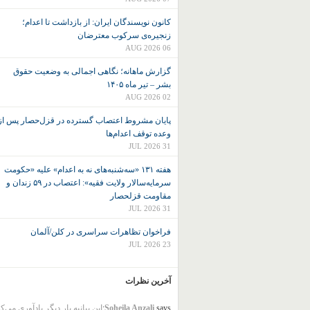
کانون نويسندگان ايران: از بازداشت تا اعدام؛
زنجیره‌ی سرکوب معترضان
06 AUG 2026
گزارش ماهانه؛ نگاهی اجمالی به وضعیت حقوق
بشر – تیر ماه ۱۴۰۵
02 AUG 2026
پایان مشروط اعتصاب گسترده در قزل‌حصار پس از
وعده توقف اعدام‌ها
31 JUL 2026
هفته ۱۳۱ «سه‌شنبه‌های نه به اعدام» علیه «حکومت
سرمایه‌سالار ولایت فقیه»: اعتصاب در ۵۹ زندان و
مقاومت قزلحصار
31 JUL 2026
فراخوان تظاهرات سراسری در کلن/آلمان
23 JUL 2026
آخرین نظرات
says:
Soheila Anzali
این بیانیه بار دیگر یادآوری می‌ک