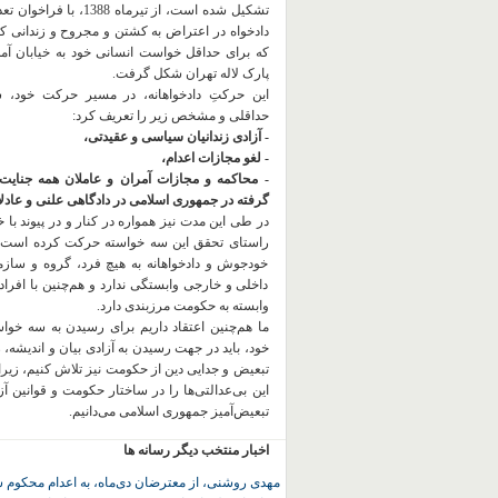
تشکیل شده است، از تیرماه 1388، با
دادخواه در اعتراض به کشتن و مجروح و زندانی 
که برای حداقل خواست انسانی خود به خیابان آمده
پارک لاله تهران شکل گرفت.
این حرکتِ دادخواهانه، در مسیر حرکت خود،
حداقلی و مشخص زیر را تعریف کرد:
- آزادی زندانیان سیاسی و عقیدتی،
- لغو مجازات اعدام،
- محاکمه و مجازات آمران و عاملان همه جنایت
گرفته در جمهوری اسلامی در دادگاهی علنی و عادلان
در طی این مدت نیز همواره در کنار و در پیوند با خان
راستای تحقق این سه خواسته حرکت کرده است.
خودجوش و دادخواهانه به هیچ فرد، گروه و ساز
داخلی و خارجی وابستگی ندارد و هم‌چنین با افراد
وابسته به حکومت مرزبندی دارد.
ما هم‌چنین اعتقاد داریم برای رسیدن به سه خو
خود، باید در جهت رسیدن به آزادی بیان و اندیشه، 
تبعیض و جدایی دین از حکومت
نیز تلاش کنیم، زیر
این بی‌عدالتی‌ها را در ساختار حکومت و قوانین آ
تبعیض‌آمیز جمهوری اسلامی می‌دانیم.
اخبار منتخب دیگر رسانه ها
مهدی روشنی، از معترضان دی‌ماه، به اعدام محکوم 