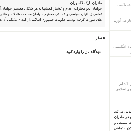
مادران پارک لاله ایران
که تلاشی
خواهان لغو مجازات اعدام و کشتار انسانها به هر شکلی هستیم. خواهان 
تمامی زندانیان سیاسی و عقیدتی هستیم. خواهان محاکمه عادلانه و علنی 
های صورت گرفته توسط حکومت جمهوری اسلامی از ابتدای تشکیل آن ه
ار می آورند
.
0 نظر
بان انگلیسی
دیدگاه تان را وارد کنید
...
م پس لابد این
ری اسلامی
تلاش می‌کند
اهی مادران
ت مستقل و
لان اجتماعی