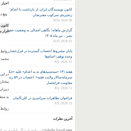
اخبار 
کانون نويسندگان ايران: از بازداشت تا اعدام؛
پنج‌ دس
زنجیره‌ی سرکوب معترضان
06 AUG 2026
کانون 
گزارش ماهانه؛ نگاهی اجمالی به وضعیت حقوق
قرار ب
بشر – تیر ماه ۱۴۰۵
02 AUG 2026
پایان مشروط اعتصاب گسترده در قزل‌حصار پس از
روابط 
وعده توقف اعدام‌ها
محمد م
31 JUL 2026
هفته ۱۳۱ «سه‌شنبه‌های نه به اعدام» علیه «حکومت
در این
سرمایه‌سالار ولایت فقیه»: اعتصاب در ۵۹ زندان و
مقاومت قزلحصار
31 JUL 2026
دبیران
به منظ
فراخوان تظاهرات سراسری در کلن/آلمان
23 JUL 2026
روابط عم
آخرین نظرات
says:
Soheila Anzali
این بیانیه بار دیگر یادآوری می‌ک