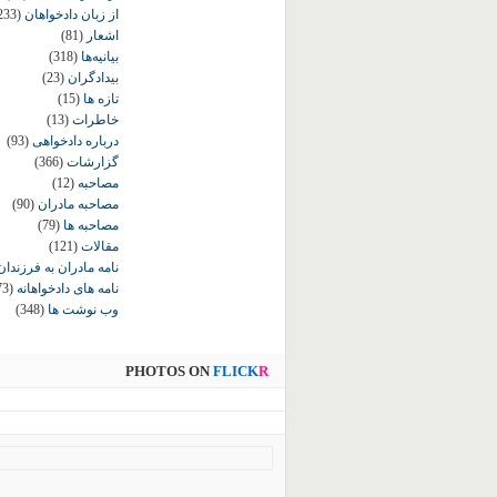
از زبان دادخواهان
233)
اشعار
(81)
بیانیه‌ها
(318)
بیدادگران
(23)
تازه ها
(15)
خاطرات
(13)
درباره دادخواهی
(93)
گزارشات
(366)
مصاحبه
(12)
مصاحبه مادران
(90)
مصاحبه ها
(79)
مقالات
(121)
نامه مادران به فرزندان
نامه های دادخواهانه
73)
وب نوشت ها
(348)
PHOTOS ON
FLICK
R