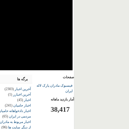
صفحات
برگه ها
فیسبوک مادران پارک لاله
آخرین اخبار
(2303)
ایران
آخرین اخبارر
(1)
آمار بازدید ماهانه
اخبار
(45)
اخبار حامیان
(241)
38,417
اخبار دادخواهانه حامی
مردمی در ایران
(65)
اخبار مربوط به مادران
از دیگر سایت ها
(96)