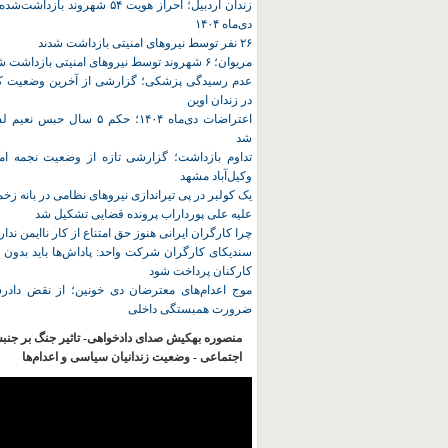
زندان اردبیل؛ احراز هویت ۵۴ شهروند ب
دی‌ماه ۱۴۰۴
۲۶ نفر توسط نیروهای امنیتی بازداشت شدند
مریوان؛ ۶ شهروند توسط نیروهای امنیتی بازداشت شدند
عدم رسیدگی پزشکی؛ گزارشی از آخرین وضعیت کا
در زندان اوین
اعتراضات دی‌ماه ۱۴۰۴؛ حکم ۵ سا
شد
تداوم بازداشت؛ گزارشی تازه از وضعیت نجمه امی
وکیل‌آباد مشهد
یک کولبر در پی تیراندازی نیروهای نظامی در بانه ز
علیه علی پورداراب پرونده قضایی تشکیل شد
چرا کارگران ایرانی هنوز حق امتناع از کار ناایمن ندار
سندیکای کارگران شرکت واحد: پاداش‌ها باید بدون 
کارکنان پرداخت شود
موج اعدام‌های معترضان دی‌ خونین؛ از نقض دادرس
ضرورت همبستگی داخلی
منصوره بهکیش صدای دادخواهی- تاثیر جنگ بر جنب
اجتماعی - وضعیت زندانیان سیاسی و اعدام‌ها