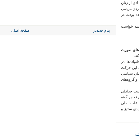
 فراخوان تعدادی از زنانِ
کردن مردمی
 بودند، در
 سه خواست
پیام جدیدتر
صفحهٔ اصلی
‌های صورت
ه.
واده‌ها، در
 این حرکت
مان سیاسی
 و گروه‌های
است حداقلی
رفع هر گونه
ا علت اصلی
زادی ستیز و
شد