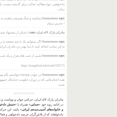
دادخواهی، تنها مطالبه عدالت برای گذشته نیست، بل
برای...
says:
Anonymous
شکنجه و جنگ همیشه پناهنده به ب
/ نسرین پرواز
مادران پارک لاله ایران
says:
با تشکر از پیشنهاد شما
says:
Anonymous
اگر میتوانید یک یا چند صفحه به ز
به این سایت اضافه کنید تا دنیا بهتر درد مادران ایرانی
says:
Anonymous
شبی از شب های هزار و یک شب
https://iranglobal.info/node/192173
says:
Anonymous
در جواب iranopp خواستم بگ
همه اعدام هایی که در دوران حکومت جنایتکار جمهو
شده...
ADVERTISEMENT
مادران پارک لاله ایران، حرکتی جوان و نوپاست و 
در ادامه روند خود «
صدایی
» همراه با «
جنبش دادخو
و خانواده‌های آسیب‌دیده‌ی ایرانی
» باشد. این حرک
دادخواهانه که از تلاش‌گَران عرصه دادخواهی و فعا