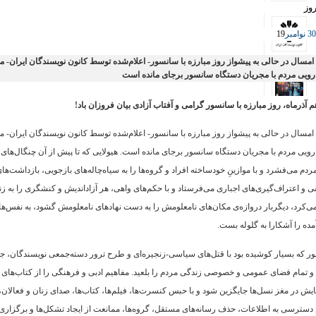
روز
نوامبر
19
 امسال در حالی به پیشواز روز مبارزه با سانسور- اعلام‌شده توسط کانون نویسندگان ایران- م
ارویی مردم با مجریان دستگاه سانسور برجای‌ مانده است
 آذرماه، روز مبارزه با سانسور گرامی و آفتاب آزادی بیان فروزان باد!
 امسال در حالی به پیشواز روز مبارزه با سانسور- اعلام‌شده توسط کانون نویسندگان ایران- م
ارویی مردم با مجریان دستگاه سانسور برجای‌ مانده است. هیولایی که تا پیش از آن چنگال‌های
ردم می‌فشرد و با موازینِ خودساخته افراد و گروه‌ها را به سیاه‌چاله‌های بازجویی، بازداشت‌ه
قی و اعتراف‌گیری‌های اجباری می‌فرستاد و با حکم‌های واهی، هر آزاداندیش و کنشگری را به ز
می‌کرد، دیگربار دروازه‌ی مکان‌های نامعلومش را به دست نهادهای نامعلومش گشود، به نفس‌ه
آمده را آشکارا به گلوله بست.
 که بسیار کوشیده بود با قتل‌های سیاسی-زنجیره‌ای و طرح ترور دسته‌جمعی نویسندگان، جامعه
 تمام فضای عمومی و خصوصی زندگی مردم را بلعید. مفاهیم ادبی و فرهنگی را از کتاب‌های آم
یش در مغز نسل‌ها جایگزین شود و با حبس کنسرت‌ها، فیلم‌ها، کتاب‌ها، صدای زنان و فعالا
سترسی به اطلاعات، حذف رسانه‌های مستقل، گروه‌ها، ممانعت از ایجاد تشکل‌ها و برگزاری ت
ند که