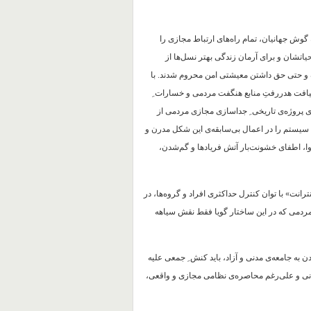
وش جهانیان، تمام راه‌های ارتباط مجازی را
یاتشان و برای آرمان زندگی بهتر نسل‌ها از
نگ و حتی حق داشتن معیشتی امن محروم شدند. با
یافت هدررفتِ منابع هنگفت مردمی و خسارات ِ
 پروژه‌ی تاریخی ِ جداسازی مجازی مردمی از
وی سیستم را در اعمال بی‌سابقه‌ی این شکل مدرن و
روا، اطفای خشونت‌بار آتش فریادها و گم‌شدن،
رانت» با توان کنترل حداکثری افراد و گروه‌ها، در
مردمی که در این ساختار گویا فقط نقش سیاهه
 به جامعه‌ی مدنی و آزاد، باید کنش ِ جمعی علیه
انی و علی‌رغم محاصره‌ی نظامی مجازی و واقعی،