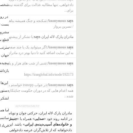
شخصی و
دادخواهی، تنها مطالبه عدالت برای گذشته نیست، بل
برای...
در روز
says:
Anonymous
شکنجه و جنگ همیشه پناهنده به ب
بست تا
/ نسرین پرواز
مشروطه
مادران پارک لاله ایران
says:
با تشکر از پیشنهاد شما
قطع سر
says:
Anonymous
اگر میتوانید یک یا چند صفحه به ز
مترتب 
به این سایت اضافه کنید تا دنیا بهتر درد مادران ایرانی
جهان ش
پیچیده
says:
Anonymous
شبی از شب های هزار و یک شب
بازداش
https://iranglobal.info/node/192173
این‌ها
says:
Anonymous
در جواب iranopp خواستم بگ
دستور 
همه اعدام هایی که در دوران حکومت جنایتکار جمهو
شده...
لشکری 
ADVERTISEMENT
اما هم
مادران پارک لاله ایران، حرکتی جوان و نوپاست و 
سانسور
در ادامه روند خود «
صدایی
» همراه با «
جنبش دادخو
و خانواده‌های آسیب‌دیده‌ی ایرانی
» باشد. این حرک
فریاد 
دادخواهانه که از تلاش‌گَران عرصه دادخواهی و فعا