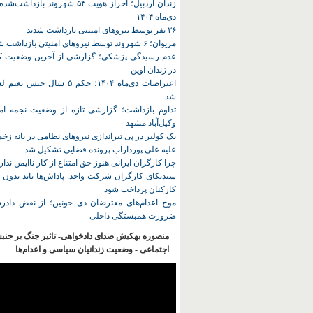
زندان اردبیل؛ احراز هویت ۵۴ شهروند ب
دی‌ماه ۱۴۰۴
۲۶ نفر توسط نیروهای امنیتی بازداشت شدند
مریوان؛ ۶ شهروند توسط نیروهای امنیتی بازداشت شدند
عدم رسیدگی پزشکی؛ گزارشی از آخرین وضعیت کا
در زندان اوین
اعتراضات دی‌ماه ۱۴۰۴؛ حکم ۵ سا
شد
تداوم بازداشت؛ گزارشی تازه از وضعیت نجمه امی
وکیل‌آباد مشهد
یک کولبر در پی تیراندازی نیروهای نظامی در بانه ز
علیه علی پورداراب پرونده قضایی تشکیل شد
چرا کارگران ایرانی هنوز حق امتناع از کار ناایمن ندار
سندیکای کارگران شرکت واحد: پاداش‌ها باید بدون 
کارکنان پرداخت شود
موج اعدام‌های معترضان دی‌ خونین؛ از نقض دادرس
ضرورت همبستگی داخلی
منصوره بهکیش صدای دادخواهی- تاثیر جنگ بر جنب
اجتماعی - وضعیت زندانیان سیاسی و اعدام‌ها