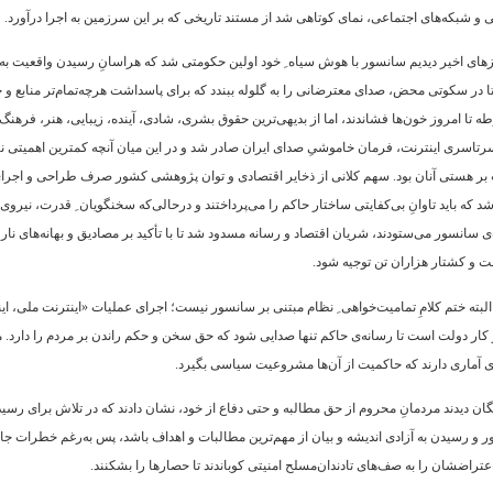
 شبکه‌های اجتماعی، نمای کوتاهی شد از مستند تاریخی که بر این سرزمین به اجرا درآورد.
که تلاشی
های اخیر دیدیم سانسور با هوش سیاه ِ خود اولین حکومتی شد که هراسانِ رسیدن واقعیت به گ
ار می آورند
 در سکوتی محض، صدای معترضانی را به گلوله ببندد که برای پاسداشت هرچه‌تمام‌تر منابع و ح
 تا امروز خون‌ها فشاندند، اما از بدیهی‌ترین حقوق بشری، شادی، آینده، زیبایی، هنر، فره
.
تاسری اینترنت، فرمان خاموشیِ صدای ایران صادر شد و در این میان آنچه کمترین اهمیتی ن
بان انگلیسی
بر هستی آنان بود. سهم کلانی از ذخایر اقتصادی و توان پژوهشی کشور صرف طراحی و اجرای
...
د که باید تاوانِ بی‌کفایتی ساختار حاکم را می‌پرداختند و درحالی‌که سخنگویان ِ قدرت، نیر
‌ی سانسور می‌ستودند، شریان اقتصاد و رسانه مسدود شد تا با تأکید بر مصادیق و بهانه‌های نا
ت و کشتار هزاران تن توجیه شود.
 البته ختم کلامِ تمامیت‌خواهی ِ نظام مبتنی بر سانسور نیست؛ اجرای عملیات «اینترنت ملی، اینت
م پس لابد این
کار دولت است تا رسانه‌ی حاکم تنها صدایی شود که حق سخن و حکم راندن بر مردم را دارد. 
ری اسلامی
آماری دارند که حاکمیت از آن‌ها مشروعیت سیاسی بگیرد.
گان دیدند مردمانِ محروم از حق مطالبه و حتی دفاع از خود، نشان دادند که در تلاش برای رسیدن
تلاش می‌کند
 و رسیدن به آزادی اندیشه و بیان از مهم‌ترین مطالبات و اهداف باشد، پس به‌رغم خطرات ج
اهی مادران
ت مستقل و
اعتراضشان را به صف‌های تادندان‌مسلح امنیتی کوباندند تا حصارها را بشکنند.
لان اجتماعی