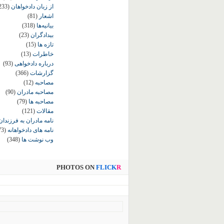
از زبان دادخواهان
233)
اشعار
(81)
بیانیه‌ها
(318)
بیدادگران
(23)
تازه ها
(15)
خاطرات
(13)
درباره دادخواهی
(93)
گزارشات
(366)
مصاحبه
(12)
مصاحبه مادران
(90)
مصاحبه ها
(79)
مقالات
(121)
نامه مادران به فرزندان
نامه های دادخواهانه
73)
وب نوشت ها
(348)
PHOTOS ON
FLICK
R