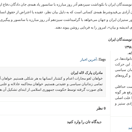
 فراخوان تعدادی از زنانِ
نویسندگان ایران با نکوداشت سیزدهم آذر روز مبارزه با سانسور یاد همه‌ی جان دادگان دفاع از 
کردن مردمی
 آزادی بی‌قیدوشرط همه‌ی کسانی است که به دلیل بیان نظر، عقیده یا اعتراض از حقوق انسانی
 بودند، در
 ستیزان ایران و جهان می‌خواهد با گرامیداشت سیزدهم آذر روز مبارزه با سانسور و پیگیری 
 سه خواست
ی اندیشه و بیان»، امروز را به فردایی روشن پیوند دهند.
نویسندگان ایران
‌های صورت
ه.
واده‌ها، در
Tags:
آخرین اخبار
 این حرکت
مان سیاسی
مادران پارک لاله ایران
 و گروه‌های
خواهان لغو مجازات اعدام و کشتار انسانها به هر شکلی هستیم. خواهان 
تمامی زندانیان سیاسی و عقیدتی هستیم. خواهان محاکمه عادلانه و علنی 
است حداقلی
های صورت گرفته توسط حکومت جمهوری اسلامی از ابتدای تشکیل آن ه
رفع هر گونه
ا علت اصلی
زادی ستیز و
0 نظر
دیدگاه تان را وارد کنید
شد