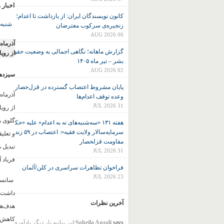
اخبار 
کانون نويسندگان ايران: از بازداشت تا اعدام؛
شنبه30
زنجیره‌ی سرکوب معترضان
06 AUG 2026
آذرماه
گزارش ماهانه؛ نگاهی اجمالی به وضعیت حقوق
از روی
بشر – تیر ماه ۱۴۰۵
02 AUG 2026
سیزدهم
پایان مشروط اعتصاب گسترده در قزل‌حصار پس از
آذرماه
وعده توقف اعدام‌ها
31 JUL 2026
از روی
گلوی م
هفته ۱۳۱ «سه‌شنبه‌های نه به اعدام» علیه «حکومت
سرمایه‌سالار ولایت فقیه»: اعتصاب در ۵۹ زندان و
و تعلی
مقاومت قزلحصار
تبدیل 
31 JUL 2026
فریاد 
فراخوان تظاهرات سراسری در کلن/آلمان
23 JUL 2026
سانسور
داشت و
آخرین نظرات
هدف‌ها
کاهش د
says:
Soheila Anzali
این بیانیه بار دیگر یادآوری می‌ک