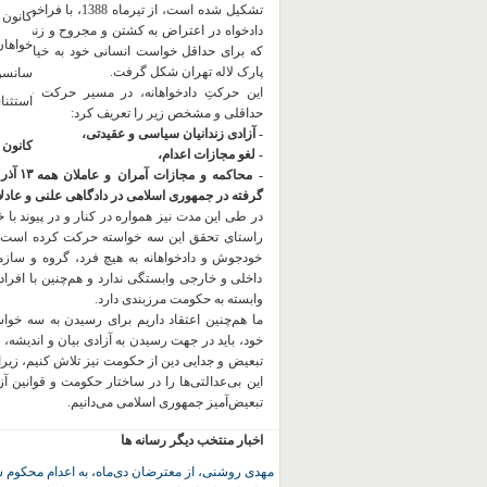
تشکیل شده است، از تیرماه 1388، با
کانون 
دادخواه در اعتراض به کشتن و مجروح و زندانی 
خواهان
که برای حداقل خواست انسانی خود به خیابان آمده
پارک لاله تهران شکل گرفت.
سانسور
این حرکتِ دادخواهانه، در مسیر حرکت خود،
استثنا
حداقلی و مشخص زیر را تعریف کرد:
- آزادی زندانیان سیاسی و عقیدتی،
کانون 
- لغو مجازات اعدام،
۱۳ آذر ۱۳۹۸
- محاکمه و مجازات آمران و عاملان همه جنایت
گرفته در جمهوری اسلامی در دادگاهی علنی و عادلان
در طی این مدت نیز همواره در کنار و در پیوند با خان
راستای تحقق این سه خواسته حرکت کرده است.
خودجوش و دادخواهانه به هیچ فرد، گروه و ساز
داخلی و خارجی وابستگی ندارد و هم‌چنین با افراد
وابسته به حکومت مرزبندی دارد.
ما هم‌چنین اعتقاد داریم برای رسیدن به سه خو
خود، باید در جهت رسیدن به آزادی بیان و اندیشه، 
تبعیض و جدایی دین از حکومت
نیز تلاش کنیم، زیر
این بی‌عدالتی‌ها را در ساختار حکومت و قوانین آ
تبعیض‌آمیز جمهوری اسلامی می‌دانیم.
اخبار منتخب دیگر رسانه ها
مهدی روشنی، از معترضان دی‌ماه، به اعدام محکوم 