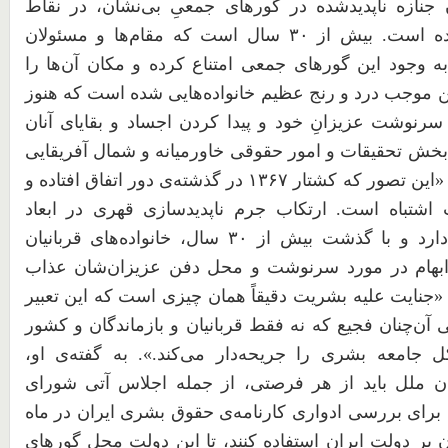
جنازه‌
ناپدیدشده
در
گورهای
جمعیِ
بی‌نشان،
در
نقاط
ه
است. بیش
از
۳۰
سال
است
که
مقام‌ها
و
مسئولان
ه
وجود
این
گورهای
جمعی
امتناع
کرده
و
مکان
آن‌ها
را
ن
موجب
درد
و
رنج
عظیم
خانواده‌هایی
شده
است
که
هنوز
سرنوشت
عزیزانِ
خود
و
پیدا
کردن
اجساد
و
بقایای
آنان
بخش
تحقیقات
و
امور
حقوقی
خاورمیانه
و
شمال
آفریقایی
«این
تصور
که
کشتار
۱۳۶۷
در
گذشته‌ی
دور
اتفاق
افتاده
و
اشتباه
است. ارتکاب
جرم
ناپدیدسازی
قهری
در
ابعاد
ارد
و
با
گذشت
بیش
از
۳۰
سال،
خانواده‌های
قربانیان
بهام
در
مورد
سرنوشت
و
محل
دفن
عزیزان‌شان
عذاب
 «جنایت
علیه
بشریت
دقیقاً
همان
چیزی
است
که
این
تعبیر
ی
آن‌چنان
فجیع
که
نه
فقط
قربانیان
و
بازماندگان
و
کشور
ل
جامعه
بشری
را
جریحه‌دار
می‌کند.». به
گفته‌ی
او،
ن
ملل
باید
از
هر
فرصتی،
از
جمله
اجلاس
آتی
شورای
برای
بررسی
ادواری
کارنامه‌ی
حقوق
بشری
ایران
در
ماه
ن
بر
دولت
ایران
استفاده
کنند،
تا
این
دولت
محل
گورهای