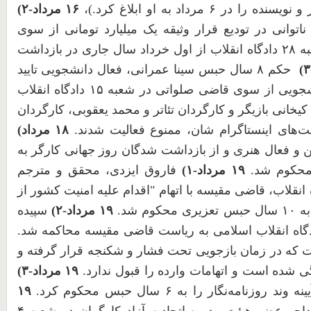
 و نویسنده را در
۶
مرداد به او ابلاغ کرد.)،
۱۶
مرداد-
۲
)
توانی در تودیع قرار وثیقه یک میلیارد تومانی از سوی
قاضی مقیسه رییس شعبه ۲۸ دادگاه انقلاب از اول خرداد سال جاری در بازداشت
۳
)
حکم ۸ سال حبس سینا عمرانی، فعال دانشجویی تایید
شجویی از سوی قاضی صلواتی در شعبه
۱۵
دادگاه انقلاب
 کیخانی بازیگر و کارگردان تئاتر و محمد یعقوبی، کارگردان
ت‌های اینستاگرام شان، ممنوع فعالیت شدند.
۱۸
مرداد)
 فعال هنری و از بازداشت شدگان روز جهانی کارگر به
محکوم شد.
۱۹
مرداد-
۱
)
فاروق ایزدی، محقق و مترجم
 انقلاب، قاضی مقیسه با اتهام "اقدام علیه امنیت کشور از
به
۱۰
سال حبس تعزیری محکوم شد.
۱۹
مرداد-
۲
)
سپیده
گاه انقلاب اسلامی به ریاست قاضی مقیسه محاکمه شد.
ت که در زمان بازجویی تحت فشار و شکنجه قرار گرفته و
 شده است و اتهامات وارده را قبول ندارد.
۱۹
مرداد-
۳
)
ینه وند روزنامه‌نگار را به
۶
سال حبس محکوم کرد.
۱۹