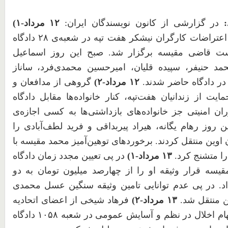
در گزارشی از کانون نویسندگان ایران:
۱۲
مرداد-
۱
)
 اعتراضات کارگران نیشکر هفت تپه در شعبه‌ی
۲۸
دادگاه
است قاضی مقیسه برگزار شد. صبح این روز اسماعیل
د حنیفر، سپیده قلیان، امیرحسین محمدی‌فرد، ساناز
در دادگاه حاضر شدند.
۱۲
مرداد-
۲
)
گروهی از مدافعان و
یت از زندانیان هفت‌تپه، کنار خانواده‌ها ‏مقابل دادگاه
ران امنیتی جز خانواده‌های بازداشتی‌ها به کسی اجازه‌ی
ین روز رهام ‏یگانه، هیراد پیربداقی و فرید لطف‌آبادی را
ان اوین منتقل کردند. برخوردهای توهین‌آمیز محمد مقیسه با
 را متشنج کرد.
۱۳
مرداد-
۱
)
در پی تعیین مجدد زمان دادگاه
ه قرار وثیقه او را از چهارصد میلیون تومان به دو
داد. در پی عدم توانایی تامین وثیقه سنگین عسل محمدی
ن منتقل شد.‏
۱۳
مرداد-
۲
)
فرهاد شیخی از اعضای اتحادیه
اتهام اخلال در نظم و آسایش عمومی در شعبه
۱۰۵۸
دادگاه