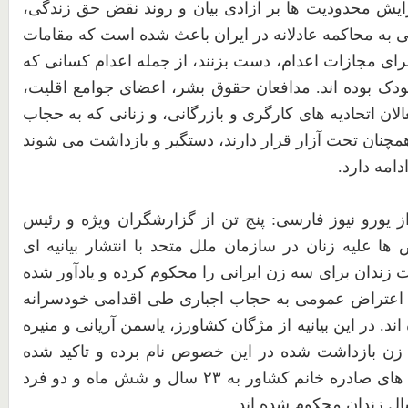
یش محدودیت ها بر آزادی بیان و روند نقض حق زندگی،
به محاکمه عادلانه در ایران باعث شده است که مقامات
جرای مجازات اعدام، دست بزنند، از جمله اعدام کسانی که
دک بوده اند. مدافعان
حقوق
بشر،
اعضای
جوامع
اقلیت،
لان
اتحادیه
های
کارگری
و
بازرگانی،
و
زنانی
که
به
حجاب
مچنان
تحت
آزار
قرار
دارند،
دستگیر
و
بازداشت
می
شوند
دامه
دارد.
ز
یورو
نیوز
فارسی: پنج
تن
از
گزارشگران
ویژه
و
رئیس
ض
ها
علیه
زنان
در
سازمان
ملل
متحد
با
انتشار
بیانیه
ای
ت
زندان
برای
سه
زن
ایرانی
را
محکوم
کرده
و
یادآور
شده
اعتراض
عمومی
به
حجاب
اجباری
طی
اقدامی
خودسرانه
اند. در
این
بیانیه
از
مژگان
کشاورز،
یاسمن
آریانی
و
منیره
زن
بازداشت
شده
در
این
خصوص
نام
برده
و
تاکید
شده
های
صادره
خانم
کشاور
به
۲۳
سال
و
شش
ماه
و
دو
فرد
ال
زندان
محکوم
شده
اند.