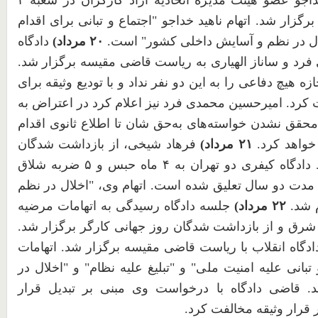
خداجو عضو هیئت مدیره اتحادیه آزاد کارگران در شعبه
۴
گزار شد. اتهام ناهید خداجو "اجتماع و تبانی برای اقدام
لال در نظم و آسایش داخلی کشور" است.
۲۰
مرداد)
دادگاه
رد و ساناز الهیاری به ریاست قاضی مقیسه برگزار شد.
ه هیچ دفاعی را به این دو نفر نداد و با تودیع وثیقه برای
ت کرد. امیرحسین محمدی فرد نیز اعلام کرد در اعتراض به
محقق نشدن خواسته‌های به‌حق شان تا اطلاع ثانوی اقدام
واهد کرد.
۲۱
مرداد)
فرهاد شیخی، از بازداشت شدگان
دادگاه کیفری دو تهران به
۴
ماه حبس و
۵
ضربه شلاق
مدت دو سال تعلیق شده است. اتهام وی، "اخلال در نظم
 شد.
۲۲
مرداد)
جلسه دادگاه رسیدگی به اتهامات مرضیه
 شرق و از بازداشت شدگان روز جهانی کارگر برگزار شد.
دگاه انقلاب با ریاست قاضی مقیسه برگزار شد. اتهامات
بانی علیه امنیت ملی" و "تبلیغ علیه نظام" و "اخلال در
 قاضی دادگاه با درخواست وی مبنی بر تبدیل قرار
قرار وثیقه مخالفت کرد.