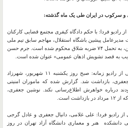
 و سرکوب در ایران طی یک ماه گذشته:
 رادیو فردا: با حکم دادگاه کیفری مجتمع قضایی کارکنان
 مدیرعامل پیشین باشگاه استقلال، مهاجم سابق تیم ملی
، به تحمل
۷۴
ضربه شلاق محکوم شده است. جرم حسن
ذیب به قصد تشویش اذهان عمومی» عنوان شده است.
از
رادیو
زمانه: صبح
روز
یکشنبه
۱۱
شهریور،
شهرزاد
عفری،
بازداشت
شد. گزارش
شده
که
ماموران
امنیتی
دند
درباره
خواهرش
اطلاع‌رسانی
نکند. نوشین
جعفری،
ه
از
۱۲
مرداد
در
بازداشت
است.
از
رادیو
فردا: علی
غلامی،
دانیال
جعفری
و
عادل
گرجی
ی
دانشکده
هنر
و
معماری
دانشگاه
آزاد
تهران
در
روز