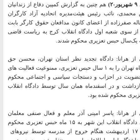
۹
شهریور-
۲
)
هم
چنین
به
گزارش
کمپین
دفاع
از
زندانیان
محمدی،
نائب
رئیس
هیئت‌مدیره
اتحادیه
آزاد
کارگران
اله
صفرزاده
از
اعضای
کانون
مدافعان
حقوق
کارگر
بابت
از
سوی
شعبه
اول
دادگاه
انقلاب
کرج
به
ریاست
قاضی
یک‌سال
حبس
تعزیری
محکوم
شدند.
از
هرانا: دادگاه
تجدید
نظر
استان
تهران،
محسن
حق
ه
تهران
را
به
۱
سال
حبس
تعزیری،
ممنوعیت
فعالیت
های
ضویت
در
احزاب
و
دستجات
سیاسی
و
اجتماعی
محکوم
ازداشت
و
در
اسفندماه
همان
سال
توسط
دادگاه
انقلاب
زیری
محکوم
شده
بود.
ز هرانا: یاسر امینی آذر معلم و فعال صنفی معلمان
دادگاه انقلاب این شهر به
۱۵
ماه حبس تعزیری محکوم
۱۷
اردیبهشت هنگام خروج از مدرسه توسط نیروهای