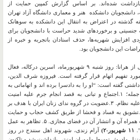
ازداشت
شده‌اند.
بر اساس گزارش کمپین حمایت از
، دانشجویان دانشکده
هنر و معماری
دانشگاه آزاد تهران
ته گذشته در اعتراض به انتقال این دانشکده به سوهانک
 جنسیتی و برخوردهای شدید حراست با دانشجویان برای
 افزایش شهریه‌ها، حذف استادان باتجربه و خبره از
اضات این دانشجویان بود
.
از
هرانا: روز
شنبه
۹
شهریورماه،
اسرین
درکاله،
فعال
ورد
تفهیم
اتهام
قرار
گرفته
است. فیروزه
شرف
الدین،
داشتی
گفته
است: “او
را
به
دادسرا
برده
اند
و
اتهاماتی
به
جمله؛
۱
.اجتماع
و
تبانی
به
قصد
انجام
جرم
علیه
امنیت
لیه
نظام.
۳
.عضویت
در
گروه
ندای
زنان
ایران
با
هدف
بر
.تشویق
به
فساد
و
فحشا
از
طریق
کشف
حجاب
و
حمایت
همراه
آن
و
انتشار
آن
در
فضای
مجازی.
۵
. تظاهر
به
عمل
.
۱۱
شهریور-
۲
)
آرام
زندی،
شهروند
اهل
سنندج
در
روز
نزل
مادرش
توسط
ماموران
امنیتی
بازداشت
شد
و
تاکنون