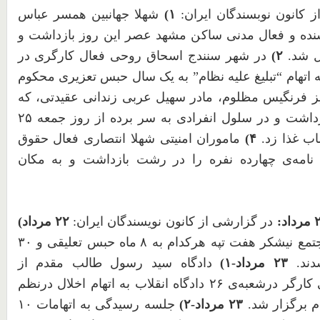
 کانون نوبسندگان ایران:
۱
)
شهلا جهانبین همسر عباس
نده و فعال مدنی ساکن مشهد عصر این روز بازداشت و
ل شد.
۲
)
در شهر سنندج اسحاق روحی فعال کارگری در
ه اتهام “تبلیغ علیه نظام” به یک سال حبس تعزیری محکوم
یز فرنگیس مظلوم، مادر سهیل عربی زندانی عقیدتی، که
زداشت و در سلول انفرادی به سر برده از روز جمعه
۲۵
اب غذا زد.
۴
)
ماموران امنیتی شهلا انتصاری فعال حقوق
 نامه‌ی چهارده نفره را در رشت بازداشت و به مکان
مرداد:
در گزارشی از کانون نویسندگان ایران:
۲۲
مرداد)
مع نیشکر هفت تپه هرکدام به
۸
ماه حبس تعلیقی و
۳۰
دند.
۲۳
مرداد-
۱
)
دادگاه سید رسول طالب مقدم از
ی کارگر درشعبه‌ی
۲۶
دادگاه انقلاب به اتهام اخلال درنظم
م برگزار شد.
۲۳
مرداد-
۲
)
جلسه رسیدگی به اتهامات
۱۰