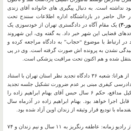
د
نداشته
است. به
دنبال
پیگیری
های
خانواده
آقای
زندی
ر
حال
حاضر
در
بازداشتگاه
اداره
اطلاعات
سنندج
تحت
ر-
۳
)
یک
مقام
آگاه
در
دادگستری
تهران
از
خودسوزی
یک
دهای
قضایی
این
شهر
خبر
داد. به
گفته
وی،
این
شهروند
در
ارتباط
با
موضوع
“حجاب”
به
دادگاه
مراجعه
کرده
و
دگی
نشدن
به
پرونده
اش
صورت
گرفته
است. وی
در
پی
نتقل
شده
و
هم
اکنون
تحت
مراقبت
پزشکی
است.
ز هرانا: شعبه
۳۶
دادگاه تجدید نظر استان تهران با استناد
دادرسی کیفری مبنی بر عدم ضرورت تشکیل جلسه تجدید
کیل مدافع، حکم
۶
سال حبس آقای بهنام ابراهیم زاده را
بل اجرا خواهد بود. بهنام ابراهیم زاده در آذرماه سال
ماه با تودیع قرار وثیقه از زندان اوین آزاد شده بود.
ز
رادیو
زمانه: عاطفه رنگریز به
۱۱
سال و نیم زندان و
۷۴