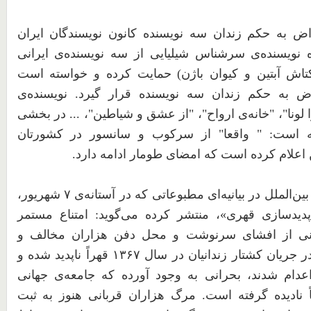
اض به حکم زندان سه نویسنده کانون نویسندگان ایران
ده نویسنده‌ی سرشناس شیلیایی از سه نویسنده‌ی ایرانی
کتاش آبتین و کیوان باژن) حمایت کرده و خواسته است
 به حکم زندان سه نویسنده قرار گیرد. نویسنده‌ی
ا لونا"، "خانه‌ی ارواح"، "از عشق و شیاطین"، ... در بخشی
ه است: " واقعا" از سرکوب و سانسور در کشورتان
اعلام کرده است که امضای طومار ادامه دارد.
ن‌الملل در بیانیه‌ای مطبوعاتی که در آستانه‌ی
۷
شهریور،
اپدیدسازی قهری»، منتشر کرده می‌گوید: امتناع مستمر
رانی از افشای سرنوشت و محل دفن هزاران مخالف و
 جریان کشتار زندانیان در سال
۱۳۶۷
قهراً ناپدید شده و
دام شدند، بحرانی به وجود آورده که جامعه‌ی جهانی
ً نادیده گرفته است. مرگ
هزاران
قربانی
هنوز
به
ثبت