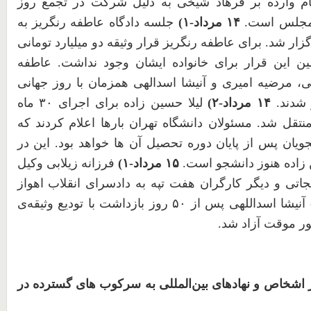
ام وارده بر فرهاد شیخی به دلیل شرکت در تجمع روز
 مجلس است.‏
۱۴
مرداد-
۱
)
جلسه دادگاه عاطفه رنگریز به
 شد. برای عاطفه رنگریز قرار وثیقه دو میلیارد ‏تومانی
ن این قرار برای خانواده ایشان وجود نداشت. عاطفه
جی، مرضیه امیری و ‏آنیشا اسدالهی همزمان با روز جهانی
شدند.‏
۱۴
مرداد-
۲
)
لیلا حسین زاده برای اجرای
۳۰
ماه
نتقل شد. مسئولان دانشگاه تهران بارها اعلام کردند ‏که
یان پس از پایان دوره تحصیل آن ها خواهد بود. این در
زاده هنوز ‏دانشجو است.
۱۵
مرداد-
۱
)
فرزانه زیلابی وکیل
تی و دیگر کارگران هفت تپه به دادسرای انقلاب اهواز
آنیشا اسداللهی پس از
۵۰
روز بازداشت با تودیع وثیقه‌ی
ور موقت آزاد شد.
 اشخاص و نهادهای بین‌المللی به سرکوب های گسترده در