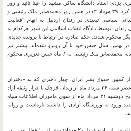
 یزدی استاد دانشگاه ساکن مشهد را عینا تائید و روز
 کرد.
۲۹
مرداد-
۲
)
در همین روز محمدصابر ملک رئیسی و
انی سیاسی تبعیدی در زندان اردبیل به اتهام "فعالیت
ن زندان" توسط دادگاه انقلاب اسلامی این شهر هرکدام به
ر محکوم شدند. حکم صادره در ارتباط با پرونده جدیدی
ر نهمین سال حبس خود با آن روبرو شده‌اند. پیشتر نیز
ده، محمدصابر ملک رئیسی به
۶
ماه حبس تعزیری محکوم
ز کمپین حقوق بشر ایران: چهار دختری که به «دختران
آزادی» معروف هستند، عصر شنبه ۲۶ مرداد ماه از زندان قرچک با قرار وثیقه آزاد
شدند. این دختران در تاریخ دوشنبه ۲۱ مرداد ماه از سوی ماموران اطلاعات سپاه
صد ورود به ورزشگاه آزادی را داشتند بازداشت و روانه
د.
زارشی از رادیو فردا:
۲۰
مرداد)
بیش از
۱۰
فعال مدنی در