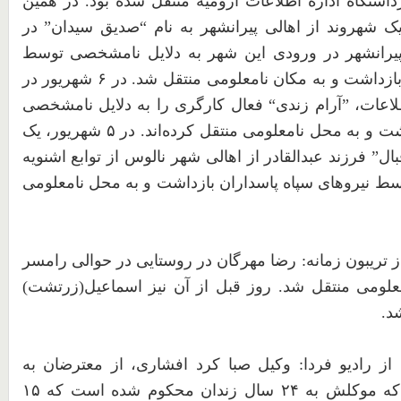
زداشتگاه اداره اطلاعات ارومیه منتقل شده بود. در همین
 شهروند از اهالی پیرانشهر به نام “صدیق سیدان” در
رانشهر در ورودی این شهر به دلایل نامشخصی توسط
بازداشت و به مکان نامعلومی منتقل شد. در
۶
شهریور در
لاعات، ”آرام زندی“ فعال کارگری را به دلایل نامشخصی
 و به محل نامعلومی منتقل کردەاند. در
۵
شهریور، یک
ال” فرزند عبدالقادر از اهالی شهر نالوس از توابع اشنویه
سط نیروهای سپاه پاسداران بازداشت و به محل نامعلومی
 تریبون زمانه: رضا مهرگان در روستایی در حوالی رامسر
علومی منتقل شد. روز قبل از آن نیز اسماعیل(زرتشت)
د.
ز رادیو فردا: وکیل صبا کرد افشاری، از معترضان به
 که موکلش به
۲۴
سال زندان محکوم شده است که
۱۵