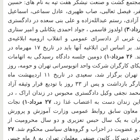
مجتمع کشت و صنعت نیشکر هفت تپه به نام های: حسین
فر، فیصل ثعالبی، صاب ظهیری، عادل سماعی، اسماعیل
 آزادی، رستم عبدالله‌زاده و علی بنی سعده در دادگستری
اد-
۳
)
اولدوز قاسمی ، جواد احمدی یئکانلی و امیر ستاری
 غربی از دادسرای عمومی و انقلاب ارومیه ابلاغیه‌ی
. بر اساس این ابلاغیه آنها باید در تاریخ
۱۷
مهرماه در
د.
۲۶
مرداد-
۱
)
د
ومین جلسه دادگاه رسیدگی به اتهامات
 کارگران شرکت واحد اتوبوسرانی تهران و حومه، روز
 تهران برگزار شد
.
سعیدی در تاریخ
۱۱
اردیبهشت ماه
کارگر بازداشت و پس از
۳۳
روز با تودیع قرار وثیقه آزاد
حمد نجفی وکیل دادگستری محبوس در زندان اراک ، در
 این زندان دست به اعتصاب غذا زد
.
۲۷
مرداد-
۱
)
نجات
 و معاون سابق روابط عمومی وزارت آموزش و پرورش
هران به یک سال حبس تعزیری و دو سال محرومیت از
د و عضویت در احزاب و گروه‌های سیاسی محکوم شد.
۲۷
ی دبیرکل کانون صنفی معلمان تهران به
۸
ماه حبس