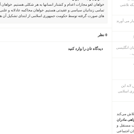
خواهان لغو مجازات اعدام و کشتار انسانها به هر شکلی هستیم. خواهان 
که تلاشی
تمامی زندانیان سیاسی و عقیدتی هستیم. خواهان محاکمه عادلانه و علنی 
های صورت گرفته توسط حکومت جمهوری اسلامی از ابتدای تشکیل آن ه
ار می آورند
0 نظر
.
بان انگلیسی
دیدگاه تان را وارد کنید
...
م پس لابد این
ری اسلامی
تلاش می‌کند
اهی مادران
ت مستقل و
لان اجتماعی