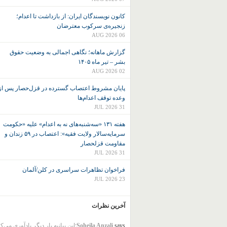
کانون نويسندگان ايران: از بازداشت تا اعدام؛
زنجیره‌ی سرکوب معترضان
06 AUG 2026
گزارش ماهانه؛ نگاهی اجمالی به وضعیت حقوق
بشر – تیر ماه ۱۴۰۵
02 AUG 2026
پایان مشروط اعتصاب گسترده در قزل‌حصار پس از
وعده توقف اعدام‌ها
31 JUL 2026
هفته ۱۳۱ «سه‌شنبه‌های نه به اعدام» علیه «حکومت
سرمایه‌سالار ولایت فقیه»: اعتصاب در ۵۹ زندان و
مقاومت قزلحصار
31 JUL 2026
فراخوان تظاهرات سراسری در کلن/آلمان
23 JUL 2026
آخرین نظرات
says:
Soheila Anzali
این بیانیه بار دیگر یادآوری می‌ک