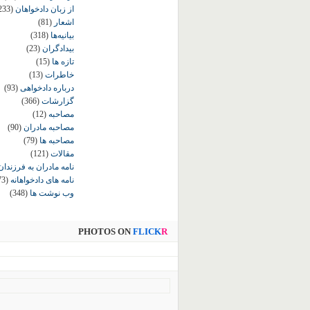
از زبان دادخواهان
233)
اشعار
(81)
بیانیه‌ها
(318)
بیدادگران
(23)
تازه ها
(15)
خاطرات
(13)
درباره دادخواهی
(93)
گزارشات
(366)
مصاحبه
(12)
مصاحبه مادران
(90)
مصاحبه ها
(79)
مقالات
(121)
نامه مادران به فرزندان
نامه های دادخواهانه
73)
وب نوشت ها
(348)
PHOTOS ON
FLICK
R