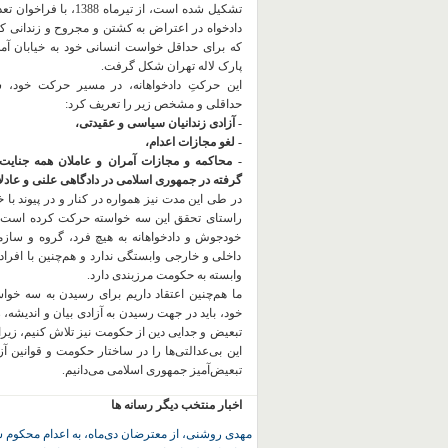
تشکیل شده است، از تیرماه 1388، با
دادخواه در اعتراض به کشتن و مجروح و زندانی 
که برای حداقل خواست انسانی خود به خیابان آمده
پارک لاله تهران شکل گرفت.
این حرکتِ دادخواهانه، در مسیر حرکت خود،
حداقلی و مشخص زیر را تعریف کرد:
- آزادی زندانیان سیاسی و عقیدتی،
- لغو مجازات اعدام،
- محاکمه و مجازات آمران و عاملان همه جنایت
گرفته در جمهوری اسلامی در دادگاهی علنی و عادلان
در طی این مدت نیز همواره در کنار و در پیوند با خان
راستای تحقق این سه خواسته حرکت کرده است.
خودجوش و دادخواهانه به هیچ فرد، گروه و ساز
داخلی و خارجی وابستگی ندارد و هم‌چنین با افراد
وابسته به حکومت مرزبندی دارد.
ما هم‌چنین اعتقاد داریم برای رسیدن به سه خو
خود، باید در جهت رسیدن به آزادی بیان و اندیشه، 
تبعیض و جدایی دین از حکومت
نیز تلاش کنیم، زیر
این بی‌عدالتی‌ها را در ساختار حکومت و قوانین آ
تبعیض‌آمیز جمهوری اسلامی می‌دانیم.
اخبار منتخب دیگر رسانه ها
مهدی روشنی، از معترضان دی‌ماه، به اعدام محکوم 