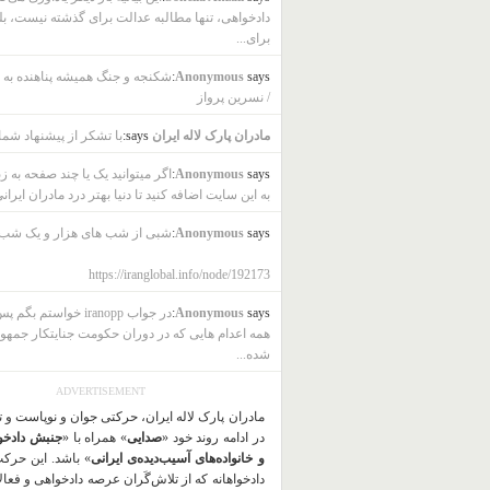
دادخواهی، تنها مطالبه عدالت برای گذشته نیست، بل
برای...
says:
Anonymous
شکنجه و جنگ همیشه پناهنده به ب
/ نسرین پرواز
مادران پارک لاله ایران
says:
با تشکر از پیشنهاد شما
says:
Anonymous
اگر میتوانید یک یا چند صفحه به ز
به این سایت اضافه کنید تا دنیا بهتر درد مادران ایرانی
says:
Anonymous
شبی از شب های هزار و یک شب
https://iranglobal.info/node/192173
says:
Anonymous
در جواب iranopp خواستم بگ
همه اعدام هایی که در دوران حکومت جنایتکار جمهو
شده...
ADVERTISEMENT
مادران پارک لاله ایران، حرکتی جوان و نوپاست و 
در ادامه روند خود «
صدایی
» همراه با «
جنبش دادخو
و خانواده‌های آسیب‌دیده‌ی ایرانی
» باشد. این حرک
دادخواهانه که از تلاش‌گَران عرصه دادخواهی و فعا