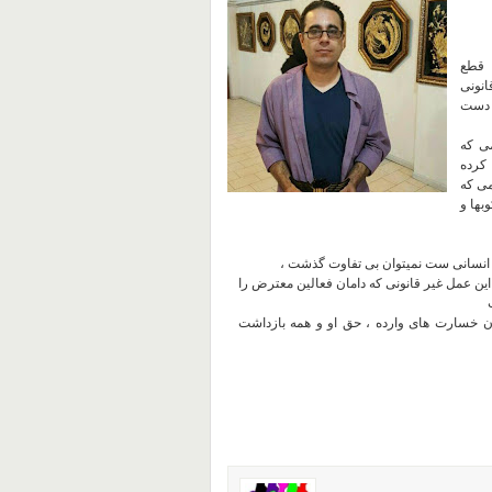
 قطع
انونی
 دست
می که
 کرده
می که
بها و
یر انسانی ست نمیتوان بی تفاوت گذشت ،
این عمل غیر قانونی که دامان فعالین معترض را
ران خسارت های وارده ، حق او و همه بازداشت