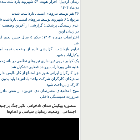
زندان اردبیل؛ احراز هویت ۵۴ شهروند ب
دی‌ماه ۱۴۰۴
۲۶ نفر توسط نیروهای امنیتی بازداشت شدند
مریوان؛ ۶ شهروند توسط نیروهای امنیتی بازداشت شدند
عدم رسیدگی پزشکی؛ گزارشی از آخرین وضعیت کا
در زندان اوین
اعتراضات دی‌ماه ۱۴۰۴؛ حکم ۵ سا
شد
تداوم بازداشت؛ گزارشی تازه از وضعیت نجمه امی
وکیل‌آباد مشهد
یک کولبر در پی تیراندازی نیروهای نظامی در بانه ز
علیه علی پورداراب پرونده قضایی تشکیل شد
چرا کارگران ایرانی هنوز حق امتناع از کار ناایمن ندار
سندیکای کارگران شرکت واحد: پاداش‌ها باید بدون 
کارکنان پرداخت شود
موج اعدام‌های معترضان دی‌ خونین؛ از نقض دادرس
ضرورت همبستگی داخلی
منصوره بهکیش صدای دادخواهی- تاثیر جنگ بر جنب
اجتماعی - وضعیت زندانیان سیاسی و اعدام‌ها