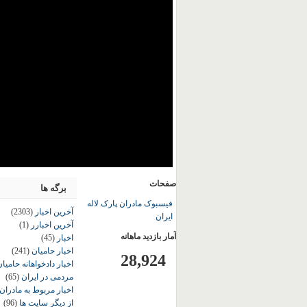
صفحات
برگه ها
فیسبوک مادران پارک لاله
آخرین اخبار
(2303)
ایران
آخرین اخبارر
(1)
آمار بازدید ماهانه
اخبار
(45)
اخبار حامیان
(241)
28,924
اخبار دادخواهانه حامی
مردمی در ایران
(65)
اخبار مربوط به مادران
از دیگر سایت ها
(96)