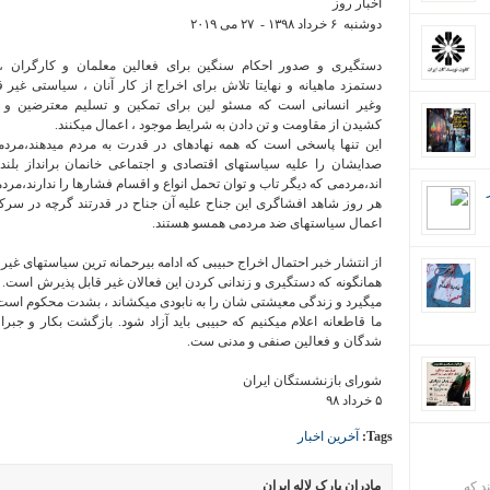
اخبار روز
دوشنبه ۶ خرداد ۱٣۹٨ - ۲۷ می ۲۰۱۹
دستگیری و صدور احکام سنگین برای فعالین معلمان و کارگران ،
دستمزد ماهیانه و نهایتا تلاش برای اخراج از کار آنان ، سیاستی غیر ق
وغیر انسانی است که مسئو لین برای تمکین و تسلیم معترضین و
کشیدن از مقاومت و تن دادن به شرایط موجود ، اعمال میکنند.
این تنها پاسخی است که همه نهادهای در قدرت به مردم میدهند،مرد
صدایشان را علیه سیاستهای اقتصادی و اجتماعی خانمان برانداز بلند
اند،مردمی که دیگر تاب و توان تحمل انواع و اقسام فشارها را ندارند،مرد
هر روز شاهد افشاگری این جناح علیه آن جناح در قدرتند گرچه در سرکو
اعمال سیاستهای ضد مردمی همسو هستند.
از انتشار خبر احتمال اخراج حبیبی که ادامه بیرحمانه ترین سیاستهای غ
همانگونه که دستگیری و زندانی کردن این فعالان غیر قابل پذیرش است. 
میگیرد و زندگی معیشتی شان را به نابودی میکشاند ، بشدت محکوم است
ما قاطعانه اعلام میکنیم که حبیبی باید آزاد شود. بازگشت بکار و جب
شدگان و فعالین صنفی و مدنی ست.
شورای بازنشستگان ایران
۵ خرداد ۹۸
Tags:
آخرین اخبار
مادران پارک لاله ایران
ند که