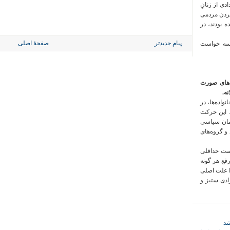
 فراخوان تعدادی از زنانِ
کردن مردمی
 بودند، در
پیام جدیدتر
صفحهٔ اصلی
 سه خواست
‌های صورت
ه.
واده‌ها، در
 این حرکت
مان سیاسی
 و گروه‌های
است حداقلی
رفع هر گونه
ا علت اصلی
زادی ستیز و
شد