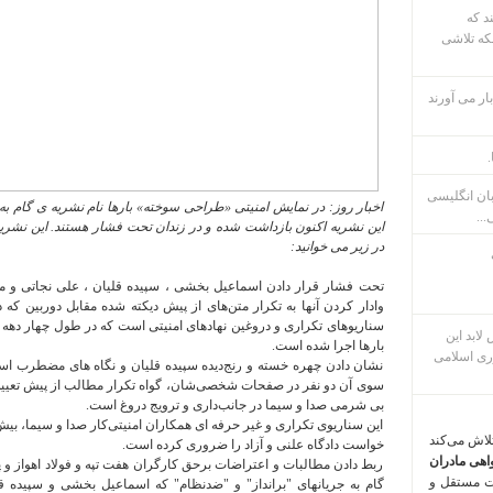
ند که
که تلاشی
ار می آورند
.
بان انگلیسی
اخبار روز: در نمایش امنیتی «طراحی سوخته» بارها نام نشریه ی گام به
...
این نشریه اکنون بازداشت شده و در زندان تحت فشار هستند. این نشری
در زیر می خوانید:
تحت فشار قرار دادن اسماعیل بخشی ، سپیده قلیان ، علی نجاتی و ما
وادار کردن آنها به تکرار متن‌های از پیش دیکته شده مقابل دوربین 
سناریوهای تکراری و دروغین نهادهای امنیتی است که در طول چهار دهه
م پس لابد این
بارها اجرا شده است.
ری اسلامی
نشان دادن چهره خسته و رنج‌دیده سپیده قلیان و نگاه های مضطرب اس
سوی آن دو نفر در صفحات شخصی‌شان، گواه تکرار مطالب از پیش تعیی
بی شرمی صدا و سیما در جانب‌داری و ترویج دروغ است.
این سناریوی تکراری و غیر حرفه ای همکاران امنیتی‌کار صدا و سیما، بیش
تلاش می‌کند
خواست دادگاه علنی و آزاد را ضروری کرده است.
اهی مادران
ربط دادن مطالبات و اعتراضات برحق کارگران هفت تپه و فولاد اهواز و
ت مستقل و
گام به جریانهای "برانداز" و "ضدنظام" که اسماعیل بخشی و سپیده قلیا