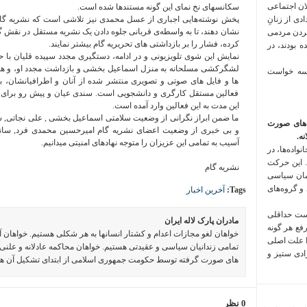
لان اجتماعی
سکانسهای نخ نمای این گونه مستندها شده است.
 فراخوان تعدادی از زنانِ
پخش نوشته‌هایی اجباری از عسل محمدی نیز تلاشی است که نشریه گام 
نشان دهند، تا به واسطه‌ی قربانی جلوه دادن یک نشریه مستقل در نقش گ
کردن مردمی
کرده، فشار را بر بازداشتی های تحریریه گام بیشتر نمایند.
 بودند، در
نمایش این شوی تلویزیونی و در ادامه، دستگیری مجدد سپیده قلیان با حمل
لشگرکشی مسلحانه به منزل اسماعیل بخشی و بازداشت مجدد او، و همچن
 سه خواست
ها و فایل های صوتی و تصویری منتشر شده از آنان و اطرافیانشان، بهت
فعالین مستقل کارگری و دانشجویی است. سندی عیان و پیش رو برای
این مدت به این فعالین وارد آمده است.
ما ضمن ابراز نگرانی از وضعیت سلامتی اسماعیل بخشی , علی نجاتی, سپی
‌های صورت
و بی خبری از وضعیت اعضای نشریه گام امیرحسین محمدی فرد, ساناز 
ه.
آسیب به تمامی این عزیزان را متوجه نهادهای امنیتی میدانیم.
واده‌ها، در
 این حرکت
نشریه گام
مان سیاسی
 و گروه‌های
Tags:
آخرین اخبار
است حداقلی
مادران پارک لاله ایران
رفع هر گونه
خواهان لغو مجازات اعدام و کشتار انسانها به هر شکلی هستیم. خواهان 
ا علت اصلی
تمامی زندانیان سیاسی و عقیدتی هستیم. خواهان محاکمه عادلانه و علنی 
زادی ستیز و
های صورت گرفته توسط حکومت جمهوری اسلامی از ابتدای تشکیل آن ه
0 نظر