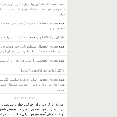
says:
Soheila Anzali
این بیانیه بار دیگر یادآوری می‌ک
دادخواهی، تنها مطالبه عدالت برای گذشته نیست، بل
برای...
says:
Anonymous
شکنجه و جنگ همیشه پناهنده به ب
/ نسرین پرواز
مادران پارک لاله ایران
says:
با تشکر از پیشنهاد شما
says:
Anonymous
اگر میتوانید یک یا چند صفحه به ز
به این سایت اضافه کنید تا دنیا بهتر درد مادران ایرانی
says:
Anonymous
شبی از شب های هزار و یک شب
https://iranglobal.info/node/192173
says:
Anonymous
در جواب iranopp خواستم بگ
همه اعدام هایی که در دوران حکومت جنایتکار جمهو
شده...
ADVERTISEMENT
مادران پارک لاله ایران، حرکتی جوان و نوپاست و 
در ادامه روند خود «
صدایی
» همراه با «
جنبش دادخو
و خانواده‌های آسیب‌دیده‌ی ایرانی
» باشد. این حرک