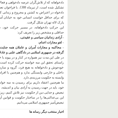
دادخواهانه که از تلاش‌گَران عرصه دادخواهی و فعا
تشکیل شده است، از تیرماه 1388، با
دادخواه در اعتراض به کشتن و مجروح و زندانی 
که برای حداقل خواست انسانی خود به خیابان آمده
پارک لاله تهران شکل گرفت.
این حرکتِ دادخواهانه، در مسیر حرکت خود،
حداقلی و مشخص زیر را تعریف کرد:
- آزادی زندانیان سیاسی و عقیدتی،
- لغو مجازات اعدام،
- محاکمه و مجازات آمران و عاملان همه جنایت
گرفته در جمهوری اسلامی در دادگاهی علنی و عادلان
در طی این مدت نیز همواره در کنار و در پیوند با خان
راستای تحقق این سه خواسته حرکت کرده است.
خودجوش و دادخواهانه به هیچ فرد، گروه و ساز
داخلی و خارجی وابستگی ندارد و هم‌چنین با افراد
وابسته به حکومت مرزبندی دارد.
ما هم‌چنین اعتقاد داریم برای رسیدن به سه خو
خود، باید در جهت رسیدن به آزادی بیان و اندیشه، 
تبعیض و جدایی دین از حکومت
نیز تلاش کنیم، زیر
این بی‌عدالتی‌ها را در ساختار حکومت و قوانین آ
تبعیض‌آمیز جمهوری اسلامی می‌دانیم.
اخبار منتخب دیگر رسانه ها