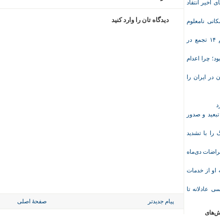
ی اخیر انتقاد
دیدگاه تان را وارد کنید
انی نامعلوم
موج تازه اعتراض‌های معیشتی و صنفی؛ دست‌کم ۱۴ تجمع در
د؛ چرا اعدام
در ایران را
د
تبعید و صدور
ا با تشدید
 معلم پس از اعتراضات دی‌ماه
وریشه مرادی درباره محرومیت ۹ماهه او از خدمات
ی عادلانه تا
پیام جدیدتر
صفحهٔ اصلی
ش‌های