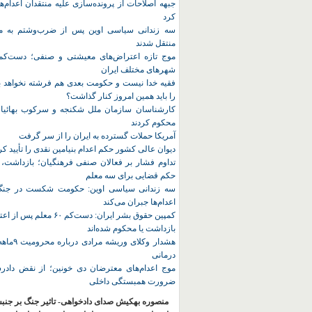
جبهه اصلاحات از پرونده‌سازی علیه منتقدان اعدام‌ها
کرد
سه زندانی سیاسی اوین پس از ضرب‌وشتم به مک
منتقل شدند
شهرهای مختلف ایران
فقیه خدا نیست و حکومت بعدی هم فرشته نخواهد بو
را باید همین امروز کنار گذاشت؟
کارشناسان سازمان ملل شکنجه و سرکوب بهائیان 
محکوم کردند
آمریکا حملات گسترده به ایران را از سر گرفت
دیوان عالی کشور حکم اعدام بنیامین نقدی را تأیید کر
تداوم فشار بر فعالان صنفی فرهنگیان؛ بازداشت، 
حکم قضایی برای سه معلم
سه زندانی سیاسی اوین: حکومت شکست در جنگ ر
اعدام‌ها جبران می‌کند
کمپین حقوق بشر ایران: دست‌کم ۶۰
بازداشت یا محکوم شده‌اند
هشدار وکلای 
درمانی
موج اعدام‌های معترضان دی‌ خونین؛ از نقض دادرس
ضرورت همبستگی داخلی
منصوره بهکیش صدای دادخواهی- تاثیر جنگ بر جنب