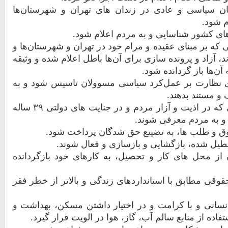
ان
سیاسی
و
عادی
در
زندان
های
تهران
و
شهرستان
ها
م
شود.
ای
کشور
شناسایی
و
به
مردم
اعلام
شود.
 که
بر
مبنای
عقیده و مرام خود
در
تهران
و
شهرستان
ها
و
د،
آزاد
و
پرونده
سازی
برای
آن
ها
باطل
اعلام
شده
و
وثیقه
آن
ها
باز
گردانده
شود.
نظارت
بر
عمل
کرد
سیاسی
مسوولان
تاسیس
شود
و
به
و مستند
بدهند.
که
در
اذیت
و
آزار
مردم
و
در
جنایت
های دولتی ۳۹ ساله
و
به
مردم
معرفی
شوند.
ق
و
طلب
ها،
به
تضییع
حق
شدگان
پرداخت
شود.
طیل
شده،
بازگشایی
و
بازسازی
و
فعال
شوند.
از
محل
های
کار
و
تحصیل،
به
کارهای
خود
بازگردانده
قوقی
مطابق
با
استانداردهای
زندگی
و
بالاتر
از
خطر
فقر
نسانی
و
با
کرامت
و
در
اختیار
داشتن
مسکن،
بهداشت
و
تفاده
از
منابع
سالم
آب،
گاز،
هوا
در
الویت
قرار
گیرد.