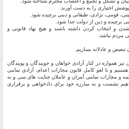
بیان
و
تشکل
و
تجمع
و
اعتصاب
محترم
شناخته
شود.
تی،
قومی،
نژادی،
طبقاتی
و
دینی
برچیده
شود.
می
برچیده
و
دین
از
دولت
جدا
شود.
دن
و
انتخاب
کردن
داشته
باشند
و
هیچ
نهاد
قانونی
و
ی
مردم
نباشد.
تبعیض
و
عادلانه
بسازیم.
ن
نیز همواره در کنار آزادی خواهان و جویندگان و پویندگان
 هستیم و
تا
لغو
کامل
قانون
مجازات
اعدام،
آزادی
تمامی
مه
و
مجازات
تمامی
آمران
و
عاملان
جنایت
های
سی
و
نه
هیم
نشست
و
به
مبارزه
خود
برای
دادخواهی
و
برقراری