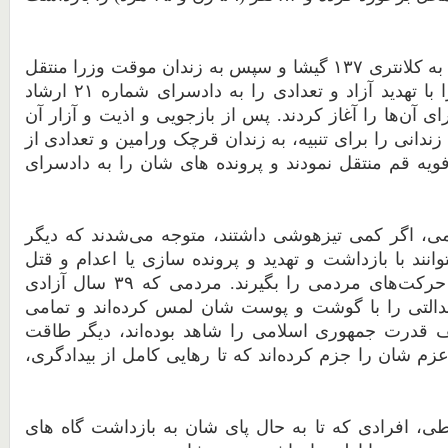
به
کلانتری
۱۳۷
گیشا
و
سپس
به
زندان
موقت
وزرا
منتقل
ا تهدید آزاد و تعدادی را به دادسرای شماره ۲۱ ارشاد
ی آن‌ها را آغاز کردند. پس از بازجویی و اذیت و آزار آن
برای
تنبیه،
به
زندان
قرچک
ورامین
و
تعدادی از
ویه
قم
منتقل
نمودند و پرونده های شان را به دادسرای
می،
اگر
کمی
تیزهوشی
داشتند،
متوجه
می
شدند
که
دیگر
وانند
با
بازداشت
و
تهدید
و
پرونده
سازی
یا
اعدام
و
قتل
حرکت
های
مردمی
را
بگیرند. مردمی
که
۳۹
سال
آزادی
التی
را
با
گوشت
و
پوست
شان
لمس
کرده
اند
و
تمامی
ف
قدرت
جمهوری
اسلامی
را
شاهد
بوده
اند،
دیگر
طاقت
زم
شان
را
جزم
کرده
اند
که
تا
رهایی
کامل
از
بیدادگری،
طی،
افرادی
که
تا
به
حال
پای
شان
به
بازداشت
گاه
های