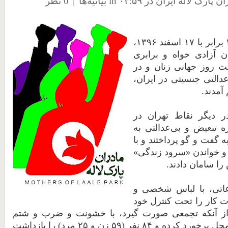
 پارک لاله ایران
در ۰۳:۵۹
in
بیانیه‌ها
|
0 نظر
برابر
با
۱۷
اسفند
۱۳۹۶
،
ن
آزادی
خواه
و
برابری
ت
روز
جهانی
زنان
و
در
دالتی
جنسیتی
در
ایران،
آمدند.
ر
دیگر
نقاط
تهران
در
ه
تبعیض
و
بی
عدالتی
به
ه
گفت
و
گو
پرداختند
و
با
و
خواندن
«سرود
زندگی»
را
سامان
دادند.
اتی،
با
لباس
شخصی
و
ت
کار
را
تحت
کنترل
خود
ز
آنکه
تجمعی
صورت
گیرد،
با
خشونت
و
ضرب
و
شتم
حل
برخورد
کرده
و
۸۴
نفر
(
۵۹
زن
و
۲۵
مرد) را
بازداشت