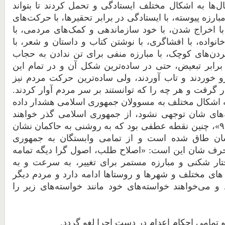
ل
ها
به
اشکال
مختلف
ایستادگی
و
تحمل
کردند
تا
بتواند
بارزه
پیوسته،
با
ایستادگی
در
برابر
تحقیرها،
با
حرکت
های
با
اخراج
شدن،
با
خود
سازماندهی
و
کمک
های
مردمی،
با
خانواده،
با
افشاگری،
با
نوشتن
کتاب
و
داستان
و
شعر،
با
ردن
های
کوچک،
با
مبارزه
منفی
برای تن ندادن به حجاب
برابر
تبعیض،
حتی
در
ساده
ترین
شکل
آن
و
در
تمام
این
و
خوردند
و
تاب
آوردند،
ولی
ساده
ترین
حرکت
مردم
نیز
ر
گرفت
و
هر
چه
را که
توانستند
بر
سر
مردم
آوار
کردند.
اشکال
مختلف
به
مسوولان
جمهوری
اسلامی
هشدار
داده
های
شان
توجهی
نشود،
از
جمهوری
اسلامی
گذر
خواهند
۹۶
چنین
نقطه
عطفی
بود
که
به
روشنی
به
حاکمان
نشان
ان
طاق
شده
است
و
از
تمامی
وابستگان
به
جمهوری
رف
شان
این
است: «اصلاح
طلب،
اصول
گرا
دیگه
تمامه
ار
شکنی
و مبارزه مستمر برای تغییر،
به
سرعت
و
به
های مختلف و شهرها و روستاها
ادامه
دارد
و
مردم
دیگر
د و
می
خواهند
خواسته
های
خود
مانند
خواسته
های
زیر
را
تمامی
احکام
اعدام
در
دست
اجرا
لغو
گردد.