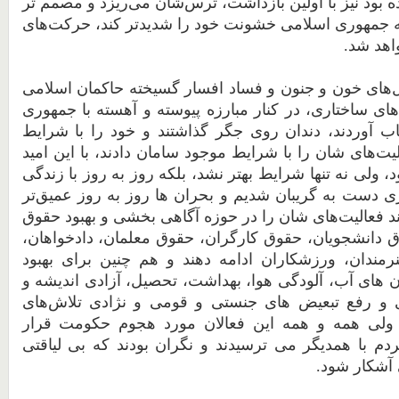
ه
بود
نیز
با
اولین
بازداشت،
ترس
شان
می
ریزد
و
مصمم
تر
جمهوری
اسلامی
خشونت
خود
را
شدیدتر
کند،
حرکت
های
اهد
شد.
های
خون
و
جنون
و
فساد
افسار
گسیخته
حاکمان
اسلامی
ای
ساختاری،
در
کنار
مبارزه
پیوسته
و
آهسته
با
جمهوری
اب
آوردند،
دندان
روی
جگر
گذاشتند
و
خود
را
با
شرایط
لیت
های
شان
را
با
شرایط
موجود
سامان
دادند،
با
این
امید
،
ولی
نه
تنها
شرایط
بهتر
نشد،
بلکه
روز
به
روز
با
زندگی
ی دست به گریبان شدیم و بحران ها روز به روز عمیق‌تر
د
فعالیت
های
شان
را
در
حوزه
آگاهی بخشی و
بهبود
حقوق
ق
دانشجویان،
حقوق
کارگران،
حقوق
معلمان،
دادخواهان،
رمندان،
ورزشکاران ادامه دهند و هم چنین برای بهبود
های آب، آلودگی هوا، بهداشت، تحصیل، آزادی اندیشه و
ی و رفع تبعیض های جنستی و قومی و نژادی تلاش‌های
ولی
همه
و
همه
این فعالان
مورد
هجوم
حکومت
قرار
دم
با
همدیگر
می
ترسیدند
و
نگران
بودند
که
بی
لیاقتی
آشکار
شود.