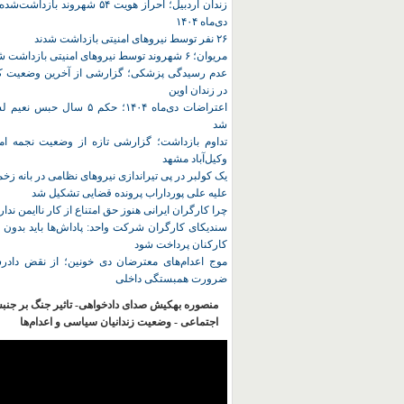
زندان اردبیل؛ احراز هویت ۵۴ شهروند ب
دی‌ماه ۱۴۰۴
۲۶ نفر توسط نیروهای امنیتی بازداشت شدند
مریوان؛ ۶ شهروند توسط نیروهای امنیتی بازداشت شدند
عدم رسیدگی پزشکی؛ گزارشی از آخرین وضعیت کا
در زندان اوین
اعتراضات دی‌ماه ۱۴۰۴؛ حکم ۵ سا
شد
تداوم بازداشت؛ گزارشی تازه از وضعیت نجمه امی
وکیل‌آباد مشهد
یک کولبر در پی تیراندازی نیروهای نظامی در بانه ز
علیه علی پورداراب پرونده قضایی تشکیل شد
چرا کارگران ایرانی هنوز حق امتناع از کار ناایمن ندار
سندیکای کارگران شرکت واحد: پاداش‌ها باید بدون 
کارکنان پرداخت شود
موج اعدام‌های معترضان دی‌ خونین؛ از نقض دادرس
ضرورت همبستگی داخلی
منصوره بهکیش صدای دادخواهی- تاثیر جنگ بر جنب
اجتماعی - وضعیت زندانیان سیاسی و اعدام‌ها