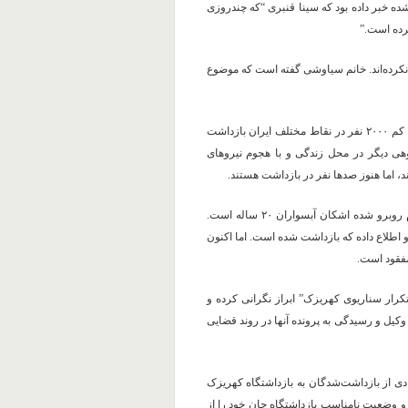
۹۶” به نقل از زندانیان آزاد شده خبر داده بود که سینا قنبری “که چندروزی
پرده است.”
 نکرده‌اند. خانم سیاوشی گفته است که موضوع
در جریان اعتراض‌ها و ناآرامی‌ها دی ماه بیش از ۲۱ نفر کشته و دست کم ۲۰۰۰ نفر در نقاط مختلف ایران بازداشت
هی دیگر در محل زندگی‌ و با هجوم نیروهای
ند، اما هنوز صدها نفر در بازداشت هستند.
یکی دیگر از کسانی که سرنوشت او در جریان این بازداشت‌ها با ابهام روبرو شده اشکان آبسواران ۲۰ ساله است.
آنها تماس گرفته و اطلاع داده که بازداشت شده است. اما اکنون
 مفقود است.
تکرار سناریوی کهریزک” ابراز نگرانی کرده و
کیل و رسیدگی به پرونده آنها در روند قضایی
اعتراض‌ها به نتایج انتخابات ریاست جمهوری سال ۱۳۸۸ تعدادی از بازداشت‌شدگان به بازداشتگاه کهریزک
و وضعیت نامناسب بازداشتگاه جان خود را از