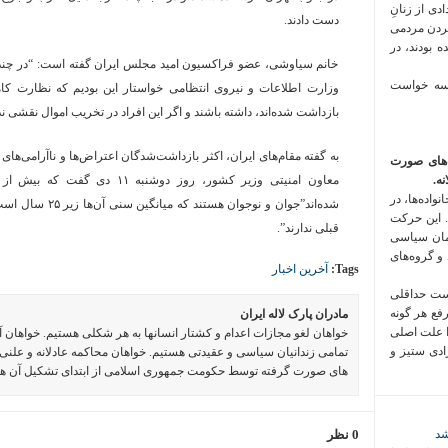
 فراخوان تعدادی از زنانِ
دست دادند.
کردن مردمی
 بودند، در
خانم سیاوشی، عضو فراکسیون امید مجلس ایران گفته است: “در چند روز
 سه خواست
وزارت اطلاعات و نیروی انتظامی خواستار این بودیم که نظارت کامل 
بازداشت شده‌اند، داشته باشند و اگر این افراد در تخریب اموال نقشی ند
به گفته مقام‌های ایران، اکثر بازداشت‌شدگان اعتراض‌ها و ناآرامی‌های
‌های صورت
ه.
واده‌ها، در
شده‌‌اند”جوان و نوج
 این حرکت
قبلی ندارند”.
مان سیاسی
 و گروه‌های
Tags:
آخرین اخبار
است حداقلی
رفع هر گونه
مادران پارک لاله ایران
ا علت اصلی
خواهان لغو مجازات اعدام و کشتار انسانها به هر شکلی هستیم. خواهان 
زادی ستیز و
تمامی زندانیان سیاسی و عقیدتی هستیم. خواهان محاکمه عادلانه و علنی 
های صورت گرفته توسط حکومت جمهوری اسلامی از ابتدای تشکیل آن ه
شد
0 نظر