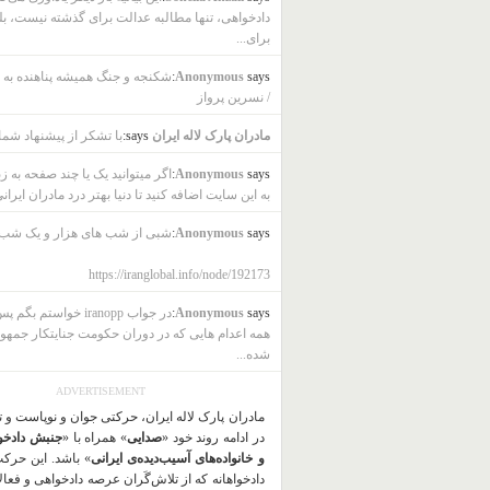
دادخواهی، تنها مطالبه عدالت برای گذشته نیست، بل
برای...
says:
Anonymous
شکنجه و جنگ همیشه پناهنده به ب
/ نسرین پرواز
مادران پارک لاله ایران
says:
با تشکر از پیشنهاد شما
says:
Anonymous
اگر میتوانید یک یا چند صفحه به ز
به این سایت اضافه کنید تا دنیا بهتر درد مادران ایرانی
says:
Anonymous
شبی از شب های هزار و یک شب
https://iranglobal.info/node/192173
says:
Anonymous
در جواب iranopp خواستم بگ
همه اعدام هایی که در دوران حکومت جنایتکار جمهو
شده...
ADVERTISEMENT
مادران پارک لاله ایران، حرکتی جوان و نوپاست و 
در ادامه روند خود «
صدایی
» همراه با «
جنبش دادخو
و خانواده‌های آسیب‌دیده‌ی ایرانی
» باشد. این حرک
دادخواهانه که از تلاش‌گَران عرصه دادخواهی و فعا