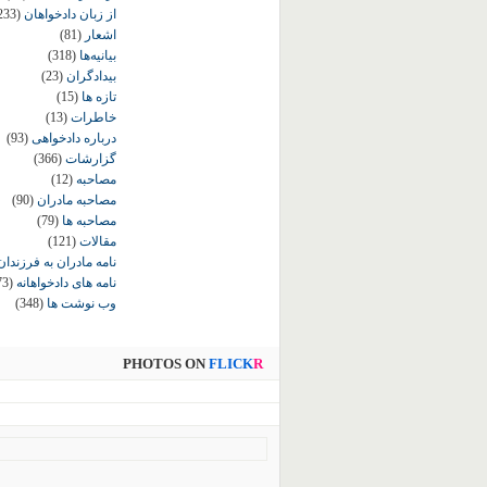
از زبان دادخواهان
233)
اشعار
(81)
بیانیه‌ها
(318)
بیدادگران
(23)
تازه ها
(15)
خاطرات
(13)
درباره دادخواهی
(93)
گزارشات
(366)
مصاحبه
(12)
مصاحبه مادران
(90)
مصاحبه ها
(79)
مقالات
(121)
نامه مادران به فرزندان
نامه های دادخواهانه
73)
وب نوشت ها
(348)
PHOTOS ON
FLICK
R