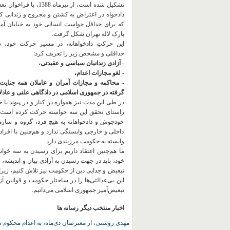
تشکیل شده است، از تیرماه 1388، با
دادخواه در اعتراض به کشتن و مجروح و زندانی 
که برای حداقل خواست انسانی خود به خیابان آمده
پارک لاله تهران شکل گرفت.
این حرکتِ دادخواهانه، در مسیر حرکت خود،
حداقلی و مشخص زیر را تعریف کرد:
- آزادی زندانیان سیاسی و عقیدتی،
- لغو مجازات اعدام،
- محاکمه و مجازات آمران و عاملان همه جنایت
گرفته در جمهوری اسلامی در دادگاهی علنی و عادلان
در طی این مدت نیز همواره در کنار و در پیوند با خان
راستای تحقق این سه خواسته حرکت کرده است.
خودجوش و دادخواهانه به هیچ فرد، گروه و ساز
داخلی و خارجی وابستگی ندارد و هم‌چنین با افراد
وابسته به حکومت مرزبندی دارد.
ما هم‌چنین اعتقاد داریم برای رسیدن به سه خو
خود، باید در جهت رسیدن به آزادی بیان و اندیشه، 
تبعیض و جدایی دین از حکومت
نیز تلاش کنیم، زیر
این بی‌عدالتی‌ها را در ساختار حکومت و قوانین آ
تبعیض‌آمیز جمهوری اسلامی می‌دانیم.
اخبار منتخب دیگر رسانه ها
مهدی روشنی، از معترضان دی‌ماه، به اعدام محکوم 