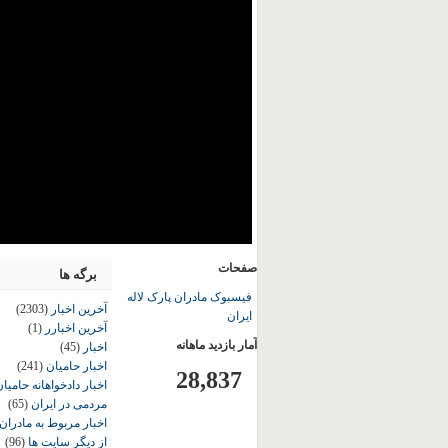
صفحات
برگه ها
فیسبوک مادران پارک لاله
آخرین اخبار
(2303)
ایران
آخرین اخبارر
(1)
آمار بازدید ماهانه
اخبار
(45)
اخبار حامیان
(241)
28,837
اخبار دادخواهانه حامی
مردمی در ایران
(65)
اخبار مربوط به مادران
از دیگر سایت ها
(96)