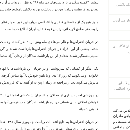
پیشتر “کمیته پیگیری بازداشت‌های دی ماه 
که تلاشی
بود دربند قرنطینه زندان اوین در بازداشت بود به دلایلی نامعلوم جان س
ار می آورند
هنوز هیچ یک از مقام‌های قضایی یا انتظامی درباره این خبر اظهار نظر
را به دفتر صادق لاریجانی، رئیس قوه قضاییه ایران اطلاع داده است.
.
بان انگلیسی
شدند. بعضی از این افراد در جریان اعتراض‌ها بازداشت شدند و گرو
...
امنیتی دستگیر شدند. تعدادی از این بازداشت‌شدگان از زندان آزاد شده‌ا
خانواده او می‌گویند که روز ۱۴ دی او با تلفن خودش با 
مادرش می‌گوید بعد از مراجعه به زندان اوین به او گفته‌اند که فرزندش
م پس لابد این
ری اسلامی
در روزهای اخیر بسیاری از فعالان و کاربران شبکه‌های اجتماعی از “
خواهان اطلاع‌رسانی شفاف درباره بازداشت‌شدگان و دسترسی آنها به و
قانونی شده‌اند.
تلاش می‌کند
اهی مادران
ت مستقل و
در جریان 
لان اجتماعی
در جنوب تهران فرستاده شدند و در آنجا چند نفر به دلیل ضرب و جرح 