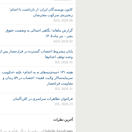
کانون نويسندگان ايران: از بازداشت تا اعدام؛
زنجیره‌ی سرکوب معترضان
06 AUG 2026
گزارش ماهانه؛ نگاهی اجمالی به وضعیت حقوق
بشر – تیر ماه ۱۴۰۵
02 AUG 2026
پایان مشروط اعتصاب گسترده در قزل‌حصار پس از
وعده توقف اعدام‌ها
31 JUL 2026
هفته ۱۳۱ «سه‌شنبه‌های نه به اعدام» علیه «حکومت
سرمایه‌سالار ولایت فقیه»: اعتصاب در ۵۹ زندان و
مقاومت قزلحصار
31 JUL 2026
فراخوان تظاهرات سراسری در کلن/آلمان
23 JUL 2026
آخرین نظرات
says:
Soheila Anzali
این بیانیه بار دیگر یادآوری می‌ک