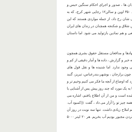
شت گاهها و زندان ها ، صدور و اجرای احکام سنگین حبس و
اعدام برای زندانیان سیاسی و عقیدتی در سال های اخیر و حوادث بند ۳۵۰ اوین و سالن۱۲ رجایی شهر کرج، که به
شان رخ داد، از جمله مواردی هستند که این
ش شلاق و شکنجه همچنان در زندان های ایران
 هم نمادین بازتولید می شود. اما داستان
 نهادها و مدافعان مستقل حقوق بشری همچون
ه خبر و گزارش ، داده ها و آمار دقیقی از کم و
جود ندارد. اما شنیده ها و نقل قول های
ون برازجان ، بوشهر،بندرعباس، تبریز، گنبد
 که اوضاع از آنچه ما فکر می کنیم وخیم تر و
 به یک مورد که چند روز پیش پس از آشنایی با
ده است و من از آن اطلاع یافتم، اشاره می
 چیز تو را آزار می داد ، گفت :((کمبود آب.
م املاح زیادی داشت. تنها سه نوبت در روز آن
هم به مدت یک ساعت می توانستیم از آب استفاده کنیم. برای حمام کردن مجبور بودیم آب بخریم. هر ۲۰ لیتر ۵۰۰۰