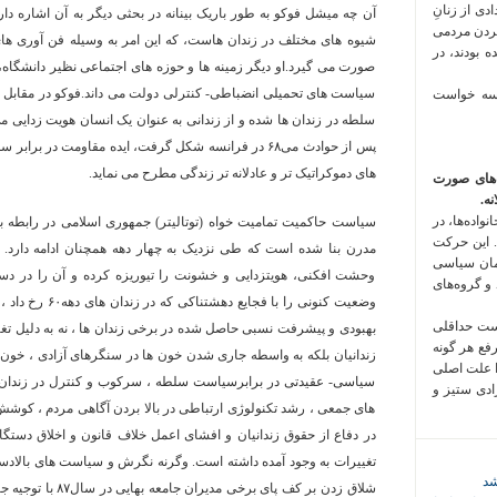
 فراخوان تعدادی از زنانِ
آن چه میشل فوکو به طور باریک بینانه در بحثی دیگر به آن اشاره دا
کردن مردمی
شیوه های مختلف در زندان هاست، که این امر به وسیله فن آوری ه
 بودند، در
صورت می گیرد.او دیگر زمینه ها و حوزه های اجتماعی نظیر دانشگاه،
سیاست های تحمیلی انضباطی- کنترلی دولت می داند.فوکو در مقابل ای
 سه خواست
سلطه در زندان ها شده و از زندانی به عنوان یک انسان هویت زدایی می
پس از حوادث می۶۸ در فرانسه شکل گرفت، ایده مقاومت در ب
های دموکراتیک تر و عادلانه تر زندگی مطرح می نماید.
‌های صورت
ه.
واده‌ها، در
سیاست حاکمیت تمامیت خواه (توتالیتر) جمهوری اسلامی در رابطه با
 این حرکت
مدرن بنا شده است که طی نزدیک به چهار دهه همچنان ادامه دارد. 
مان سیاسی
وحشت افکنی، هویتزدایی و خشونت را تیوریزه کرده و آن را در دستو
 و گروه‌های
وضعیت کنونی را با
است حداقلی
بهبودی و پیشرفت نسبی حاصل شده در برخی زندان ها ، نه به دلیل تغ
رفع هر گونه
زندانیان بلکه به واسطه جاری شدن خون ها در سنگرهای آزادی ، خون 
ا علت اصلی
سیاسی- عقیدتی در برابرسیاست سلطه ، سرکوب و کنترل در زندان ه
زادی ستیز و
های جمعی ، رشد تکنولوژی ارتباطی در بالا بردن آگاهی مردم ، کو
در دفاع از حقوق زندانیان و افشای اعمل خلاف قانون و اخلاق دستگاه
تغییرات به وجود آمده داشته است. وگرنه نگرش و سیاست های بالاد
شد
شلاق زدن بر کف پای 