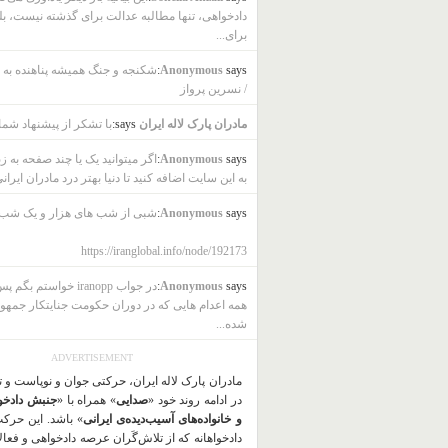
دادخواهی، تنها مطالبه عدالت برای گذشته نیست، بل
برای...
says:
Anonymous
شکنجه و جنگ همیشه پناهنده به ب
/ نسرین پرواز
مادران پارک لاله ایران
says:
با تشکر از پیشنهاد شما
says:
Anonymous
اگر میتوانید یک یا چند صفحه به ز
به این سایت اضافه کنید تا دنیا بهتر درد مادران ایرانی
says:
Anonymous
شبی از شب های هزار و یک شب
https://iranglobal.info/node/192173
says:
Anonymous
در جواب iranopp خواستم بگ
همه اعدام هایی که در دوران حکومت جنایتکار جمهو
شده...
ADVERTISEMENT
مادران پارک لاله ایران، حرکتی جوان و نوپاست و 
در ادامه روند خود «
صدایی
» همراه با «
جنبش دادخو
و خانواده‌های آسیب‌دیده‌ی ایرانی
» باشد. این حرک
دادخواهانه که از تلاش‌گَران عرصه دادخواهی و فعا