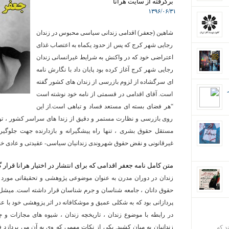
برگرفته از سایت هرانا
۱۳۹۶/۰۶/۳۱
شاهین (جعفر) اقدامی زندانی سیاسی محبوس در زندان
رجایی شهر کرج که پس از حدود یکماه به اعتصاب غذای
اعتراضی خود که در واکنش به شرایط غیرانسانی زندان
رجایی شهر کرج آغاز کرده بود پایان داد با نگارش نامه
ای سرگشاده از لزوم بازرسی از زندان های کشور گفته
است. آقای اقدامی در قسمتی از نامه خود نوشته است
“هر فضای بسته ای مستعد فساد و تباهی است.از این
روی بازرسی و نظارت مستمر و دقیق از زندا های سراسر کشور ، توس
مستقل حقوق بشری ، تنها راه پیشگیرانه و بازدارنده جهت جلوگیر
غیرقانونی و نقض حقوق شهروندی زندانیان سیاسی- عقیدتی و عادی خوا
متن کامل نامه جعفر اقدامی که برای انتشار در اختیار هرانا قرار گ
زندان در دوران مدرن به عنوان موضوعی پژوهشی و تحقیقاتی مورد 
حقوق دانان ، جامعه شناسان و جرم شناسان قرار داشته است. میشل
پردازانی بود که به شکلی عمیق و موشکافانه در اثر پزوهشی خود با عن
در رابطه با موضوع زندان ، تاریخچه زندان ، شیوه های مجازات و
زندانیان به میان کشید. یکی از نکات مهمی که وی به آن می پردازد
ند که