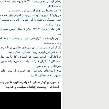
زندان اردبیل؛ احراز هویت ۵۴ شهروند ب
دی‌ماه ۱۴۰۴
۲۶ نفر توسط نیروهای امنیتی بازداشت شدند
مریوان؛ ۶ شهروند توسط نیروهای امنیتی بازداشت شدند
عدم رسیدگی پزشکی؛ گزارشی از آخرین وضعیت کا
در زندان اوین
اعتراضات دی‌ماه ۱۴۰۴؛ حکم ۵ سا
شد
تداوم بازداشت؛ گزارشی تازه از وضعیت نجمه امی
وکیل‌آباد مشهد
یک کولبر در پی تیراندازی نیروهای نظامی در بانه ز
علیه علی پورداراب پرونده قضایی تشکیل شد
چرا کارگران ایرانی هنوز حق امتناع از کار ناایمن ندار
سندیکای کارگران شرکت واحد: پاداش‌ها باید بدون 
کارکنان پرداخت شود
موج اعدام‌های معترضان دی‌ خونین؛ از نقض دادرس
ضرورت همبستگی داخلی
منصوره بهکیش صدای دادخواهی- تاثیر جنگ بر جنب
اجتماعی - وضعیت زندانیان سیاسی و اعدام‌ها