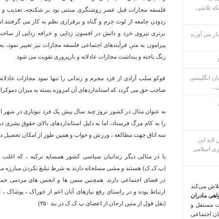
که تلاشی
فلسفه مجازات قبل عصر روشنگری مبتنی بود بر شکنجه، تعذیب و انتقا
زدودن جامعه از لوث جرم و گناه و برقراری نظم به کار می گرفتند.ام
برتری نیروی خرد و دانش در افسون زدایی و خرافه زدایی از ساحت
ار می آورند
پیرامون به متن فرآیندهای اجتماعی فلسفه مجازات نیز تغییر نمود، به
رنگ باخته و پنداشت مجازات عادلانه و بازپروری تقویت می شود.
.
بان انگلیسی
فوکو سلب آزادی از فرد مجرم و زندانی را تنها نمود مجازات عادلانه 
...
صاحب حق می گردد که استانداردهای آن امروزه بسته به میزان دموکرات
را به کام مرگ فرستاد، اما به دلیل استانداردهای بالای حقوق بشری در
سه اتاق جهت مطالعه ، ورزش و خواب و همین طور از امکان تحصیل در
م پس لابد این
ری اسلامی
یا ذر مثالی دیگر زندانیان سیاسی کشور همسایه ترکیه ، که اغلب 
(پ.ک.ک) هستند و مشی مسلحانه دارند به شرط تبلیغ نکردن مبارزه مس
در فضای اجتماعی دارند. همچنین سمن ها و انجمن های مردمی حمایت ا
تلاش می‌کند
ارتباط بوده و در راستای رفع نیازهای آنان اعم از خوراک ، پوشاک ،
اهی مادران
(نقل قول از متین ارجان از اعضای پ.ک.ک در بند ۳۵۰)
ت مستقل و
لان اجتماعی