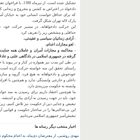
تشکیل شده است، از تیرماه 1388، با
دادخواه در اعتراض به کشتن و مجروح و زندانی 
که برای حداقل خواست انسانی خود به خیابان آمده
پارک لاله تهران شکل گرفت.
این حرکتِ دادخواهانه، در مسیر حرکت خود،
حداقلی و مشخص زیر را تعریف کرد:
- آزادی زندانیان سیاسی و عقیدتی،
- لغو مجازات اعدام،
- محاکمه و مجازات آمران و عاملان همه جنایت
گرفته در جمهوری اسلامی در دادگاهی علنی و عادلان
در طی این مدت نیز همواره در کنار و در پیوند با خان
راستای تحقق این سه خواسته حرکت کرده است.
خودجوش و دادخواهانه به هیچ فرد، گروه و ساز
داخلی و خارجی وابستگی ندارد و هم‌چنین با افراد
وابسته به حکومت مرزبندی دارد.
ما هم‌چنین اعتقاد داریم برای رسیدن به سه خو
خود، باید در جهت رسیدن به آزادی بیان و اندیشه، 
تبعیض و جدایی دین از حکومت
نیز تلاش کنیم، زیر
این بی‌عدالتی‌ها را در ساختار حکومت و قوانین آ
تبعیض‌آمیز جمهوری اسلامی می‌دانیم.
اخبار منتخب دیگر رسانه ها
مهدی روشنی، از معترضان دی‌ماه، به اعدام محکوم 