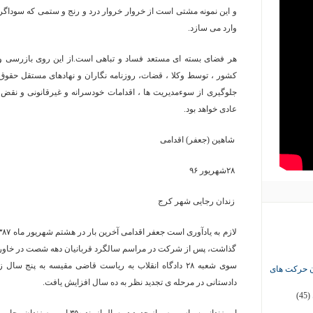
و این نمونه مشتی است از خروار خروار درد و رنج و ستمی که سوداگران
وارد می سازد.
هر فضای بسته ای مستعد فساد و تباهی است.از این روی بازرسی و
کشور ، توسط وکلا ، قضات، روزنامه نگاران و نهادهای مستقل حقوق ب
جلوگیری از سوءمدیریت ها ، اقدامات خودسرانه و غیرقانونی و نقض
عادی خواهد بود.
شاهین (جعفر) اقدامی
۲۸شهریور ۹۶
زندان رجایی شهر کرج
گذاشت، پس از شرکت در مراسم سالگرد قربانیان دهه شصت در خاوران 
سوی شعبه ۲۸ دادگاه انقلاب به ریاست قاضی مقیسه به پنج
ان حرکت های
دادستانی در مرحله ی تجدید نظر به ده سال افزایش یافت.
(45)