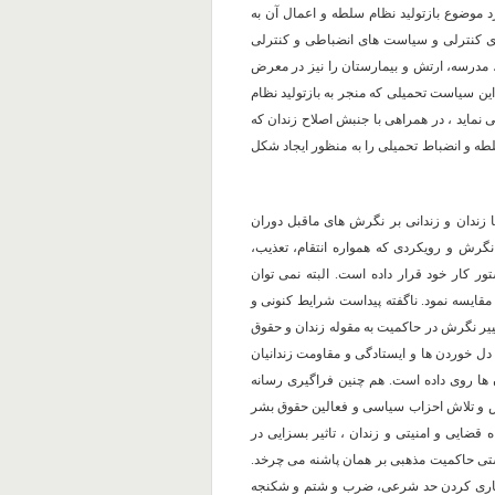
رد موضوع بازتولید نظام سلطه و اعمال آن به
ای کنترلی و سیاست های انضباطی و کنترلی
 مدرسه، ارتش و بیمارستان را نیز در معرض
ن سیاست تحمیلی که منجر به بازتولید نظام
 نماید ، در همراهی با جنبش اصلاح زندان که
رابر سلطه و انضباط تحمیلی را به منظور ایجاد شکل
 زندان و زندانی بر نگرش های ماقبل دوران
نگرش و رویکردی که همواره انتقام، تعذیب،
ر کار خود قرار داده است. البته نمی توان
 فجایع دهشتناکی که در زندان های دهه۶۰ رخ داد ، مقایسه نمود. ناگفته پیداست شرایط کنونی و
ییر نگرش در حاکمیت به مقوله زندان و حقوق
دل خوردن ها و ایستادگی و مقاومت زندانیان
ا روی داده است. هم چنین فراگیری رسانه
شش و تلاش احزاب سیاسی و فعالین حقوق بشر
 قضایی و امنیتی و زندان ، تاثیر بسزایی در
ستی حاکمیت مذهبی بر همان پاشنه می چرخد.
برخی مدیران جامعه بهایی در سال۸۷ با توجیه جاری کردن حد شرعی، ضرب و شتم و شکنجه