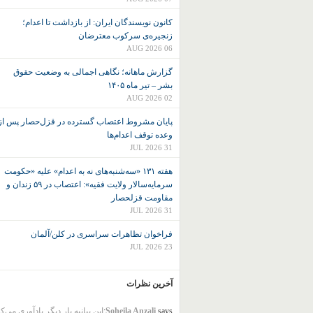
کانون نويسندگان ايران: از بازداشت تا اعدام؛
زنجیره‌ی سرکوب معترضان
06 AUG 2026
گزارش ماهانه؛ نگاهی اجمالی به وضعیت حقوق
بشر – تیر ماه ۱۴۰۵
02 AUG 2026
پایان مشروط اعتصاب گسترده در قزل‌حصار پس از
وعده توقف اعدام‌ها
31 JUL 2026
هفته ۱۳۱ «سه‌شنبه‌های نه به اعدام» علیه «حکومت
سرمایه‌سالار ولایت فقیه»: اعتصاب در ۵۹ زندان و
مقاومت قزلحصار
31 JUL 2026
فراخوان تظاهرات سراسری در کلن/آلمان
23 JUL 2026
آخرین نظرات
says:
Soheila Anzali
این بیانیه بار دیگر یادآوری می‌ک