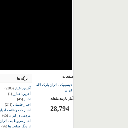
صفحات
برگه ها
فیسبوک مادران پارک لاله
آخرین اخبار
(2303)
ایران
آخرین اخبارر
(1)
آمار بازدید ماهانه
اخبار
(45)
اخبار حامیان
(241)
28,794
اخبار دادخواهانه حامی
مردمی در ایران
(65)
اخبار مربوط به مادران
از دیگر سایت ها
(96)