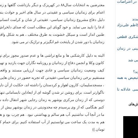
ازداشت‌شده در اعتراضات
معترضین به انتخابات سال۸۸ در کهریزک و دیگر بازدا
دلیل دفاع مشروع زندانیان سیاسی- عقیدتی از شان و کرامت انسانی 
ظم علی‌نژاد
ادعا را تایید می نماید. و خود گویای این مطلب است که صدای دلخرا
طنین انداز است و سیکل خشونت به طرق مختلف ، هم به شکل واقعی و
ل حبس نعیم لشکری قطعی
زندانیان با دور شدن از پایتخت غم انگیزتر و تراژیک تر می شود.
نی در زندان
البته به دلیل کارشکنی ها و مانع تراشی ها و عدم صدور مجوز برای
خمی شد
کانون وکلا و انجمن دفاع از زندانیان و روزنامه نگاران جهت بازدید و تهی
کیف وضعیت زندانیان سیاسی و عادی جهت ارزیابی مستند و واقعی و
ند؟
تبعیض به همه
مستقیم برخی زندانیان سیاسی-عقیدتی که تجربه حضور در زندان هایی چ
، مسجدسلیمان، کارون اهواز و کردستان را داشته اند، حکایت از آن دارد
ی عادلانه تا
ناگوارتر است. برای روشن تر شدن گوشه ای از ابعاداین نابسامانی تنها
دوستی که از زندان مرکزی بوشهر به زندان رجایی شهر انتقال داده ش
ش‌های
کنم. هنگامی که از وی پرسیدم چه محدودیتی در زندان بوشهر بیش از همه
ما در آنجا آب نداشتیم .آب هم سالم و بهداشتی نبود . هم چرب بود و ه
تومان.))