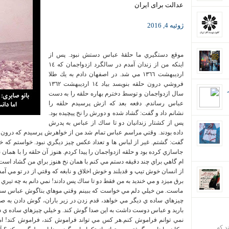
عدالت برای ایران
ژوئیه 4, 2016
موقع دستگيري ما حلقۀ عباس دستش نبود. پس از
اينكه من از زندان آمدم در سالگرد ازدواجمان كه ١٤
ارديبهشت ١٣٦٦ مي شد. در اصفهان دادم به يك طلا
فروشي درون حلقه بنويسد بياد ١٤ ارديبهشت ١٣٦٢
سال ازدواجمان و توسط دخترم بهاره حلقه را به دست
عباس رساندم. دفعه بعد كه ازش پرسيدم حلقه را
نشانم داد و گفت: گشاد شده و دورش را نخ پيچيده بود.
پس از كشتار زندانيان دو تا ساك از عباس به پدرش
داده بودند. وقتي مراسم عباس تمام شد من از خواهرش پرسيدم كه درون 
گفت: گشتم. غير از لباس ها و تعداد عكس چيز ديگري نبود. خواستم كه خ
جاسازي كرده بود و حلقه ازدواجمان را پيدا كردم. هنوز آن حلقه را با ه
ام گاهي براي چند دقيقه دستم مي كنم با همان نخ هنوز براي من گشاد اس
از انسان خوش تيپ و قدبلند و خوش اخلاق و نابغه كه وقتي از در تو مي 
برق ميزد و مي خنديد به من فقط دو تا ساك پس دادند! نمي دانم به چه ت
ماست. من خيلي دلم مي خواست كه ببينم وقتي موهاي بناگوش عباس سفيد 
چيزهاي ساده ي ديگر مي خواهد، قدم زدن در زير باران، گوش دادن به ص
باريد و عباس دوست داشت به اين صدا گوش كند. و خيلي چيزهاي ساده ي 
نمي توانم فراموش كنم.هر کس مي تواند فراموش كند، فراموش كند! اما 
ند که