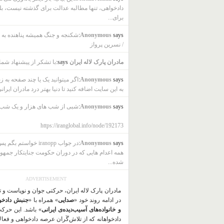
دادخواهی، تنها مطالبه عدالت برای گذشته نیست، بل
برای...
says:
Anonymous
شکنجه و جنگ همیشه پناهنده به ب
/ نسرین پرواز
مادران پارک لاله ایران
says:
با تشکر از پیشنهاد شما
says:
Anonymous
اگر میتوانید یک یا چند صفحه به ز
به این سایت اضافه کنید تا دنیا بهتر درد مادران ایرانی
says:
Anonymous
شبی از شب های هزار و یک شب
https://iranglobal.info/node/192173
says:
Anonymous
در جواب iranopp خواستم بگ
همه اعدام هایی که در دوران حکومت جنایتکار جمهو
شده...
ADVERTISEMENT
مادران پارک لاله ایران، حرکتی جوان و نوپاست و 
در ادامه روند خود «
صدایی
» همراه با «
جنبش دادخو
و خانواده‌های آسیب‌دیده‌ی ایرانی
» باشد. این حرک
دادخواهانه که از تلاش‌گَران عرصه دادخواهی و فعا