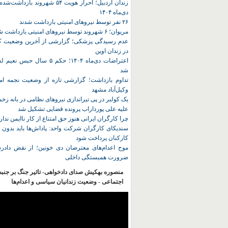
زندان اردبیل؛ احراز هویت ۵۴ شهروند ب
دی‌ماه ۱۴۰۴
۲۶ نفر توسط نیروهای امنیتی بازداشت شدند
مریوان؛ ۶ شهروند توسط نیروهای امنیتی بازداشت شدند
عدم رسیدگی پزشکی؛ گزارشی از آخرین وضعیت کا
در زندان اوین
اعتراضات دی‌ماه ۱۴۰۴؛ حکم ۵ سا
شد
تداوم بازداشت؛ گزارشی تازه از وضعیت نجمه امی
وکیل‌آباد مشهد
یک کولبر در پی تیراندازی نیروهای نظامی در بانه ز
علیه علی پورداراب پرونده قضایی تشکیل شد
چرا کارگران ایرانی هنوز حق امتناع از کار ناایمن ندار
سندیکای کارگران شرکت واحد: پاداش‌ها باید بدون 
کارکنان پرداخت شود
موج اعدام‌های معترضان دی‌ خونین؛ از نقض دادرس
ضرورت همبستگی داخلی
منصوره بهکیش صدای دادخواهی- تاثیر جنگ بر جنب
اجتماعی - وضعیت زندانیان سیاسی و اعدام‌ها