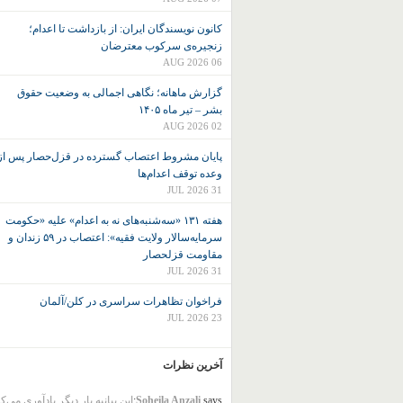
کانون نويسندگان ايران: از بازداشت تا اعدام؛
زنجیره‌ی سرکوب معترضان
06 AUG 2026
گزارش ماهانه؛ نگاهی اجمالی به وضعیت حقوق
بشر – تیر ماه ۱۴۰۵
02 AUG 2026
پایان مشروط اعتصاب گسترده در قزل‌حصار پس از
وعده توقف اعدام‌ها
31 JUL 2026
هفته ۱۳۱ «سه‌شنبه‌های نه به اعدام» علیه «حکومت
سرمایه‌سالار ولایت فقیه»: اعتصاب در ۵۹ زندان و
مقاومت قزلحصار
31 JUL 2026
فراخوان تظاهرات سراسری در کلن/آلمان
23 JUL 2026
آخرین نظرات
says:
Soheila Anzali
این بیانیه بار دیگر یادآوری می‌ک