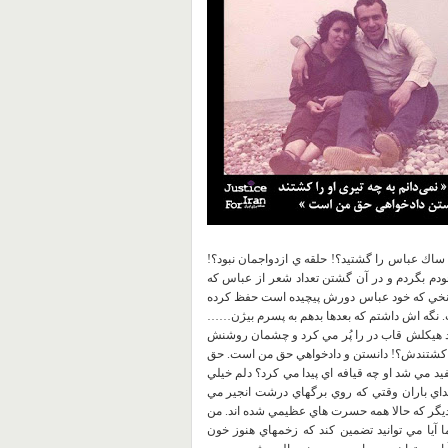
ساك عباس را گشتيد؟! حلقه ي ازدواجمان نبود؟!
ودم بگردم و در آن گشتن تعداد شعر از عباس كه
مان نخي كه خود عباس دورش پيچيده است حفظ كرده
ت. نگه اش داشتم كه بعدها بدهم به پسرم بيژن……
آمد هيكلش قاب در را پُر مي كرد و چشمان روشنش
يري كشتندش؟! دانستن و دادخواهي حق من است. حق
مي شد او چه قيافه اي پيدا مي كرد؟ دلم خيلي
داي باران وقتي كه روي برگهاي درشت انجير مي
ديگر كه حالا همه حسرت هاي عظيمي شده اند. من
آيا مي توانيد تضمين كند كه زخمهاي هنوز خون