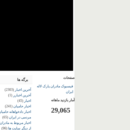
صفحات
برگه ها
فیسبوک مادران پارک لاله
آخرین اخبار
(2303)
ایران
آخرین اخبارر
(1)
آمار بازدید ماهانه
اخبار
(45)
اخبار حامیان
(241)
29,065
اخبار دادخواهانه حامی
مردمی در ایران
(65)
اخبار مربوط به مادران
از دیگر سایت ها
(96)