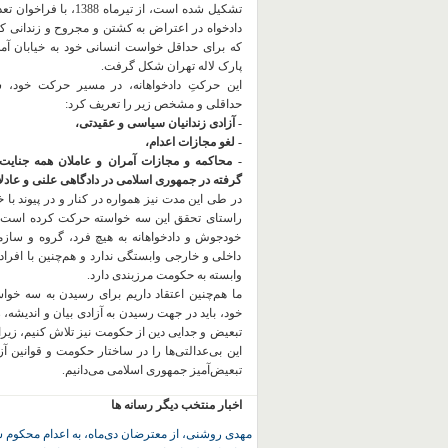
تشکیل شده است، از تیرماه 1388، با
دادخواه در اعتراض به کشتن و مجروح و زندانی 
که برای حداقل خواست انسانی خود به خیابان آمده
پارک لاله تهران شکل گرفت.
این حرکتِ دادخواهانه، در مسیر حرکت خود،
حداقلی و مشخص زیر را تعریف کرد:
- آزادی زندانیان سیاسی و عقیدتی،
- لغو مجازات اعدام،
- محاکمه و مجازات آمران و عاملان همه جنایت
گرفته در جمهوری اسلامی در دادگاهی علنی و عادلان
در طی این مدت نیز همواره در کنار و در پیوند با خان
راستای تحقق این سه خواسته حرکت کرده است.
خودجوش و دادخواهانه به هیچ فرد، گروه و ساز
داخلی و خارجی وابستگی ندارد و هم‌چنین با افراد
وابسته به حکومت مرزبندی دارد.
ما هم‌چنین اعتقاد داریم برای رسیدن به سه خو
خود، باید در جهت رسیدن به آزادی بیان و اندیشه، 
تبعیض و جدایی دین از حکومت
نیز تلاش کنیم، زیر
این بی‌عدالتی‌ها را در ساختار حکومت و قوانین آ
تبعیض‌آمیز جمهوری اسلامی می‌دانیم.
اخبار منتخب دیگر رسانه ها
مهدی روشنی، از معترضان دی‌ماه، به اعدام محکوم 