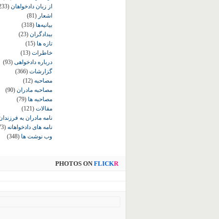
از زبان دادخواهان
233)
اشعار
(81)
بیانیه‌ها
(318)
بیدادگران
(23)
تازه ها
(15)
خاطرات
(13)
درباره دادخواهی
(93)
گزارشات
(366)
مصاحبه
(12)
مصاحبه مادران
(90)
مصاحبه ها
(79)
مقالات
(121)
نامه مادران به فرزندان
نامه های دادخواهانه
73)
وب نوشت ها
(348)
PHOTOS ON
FLICK
R