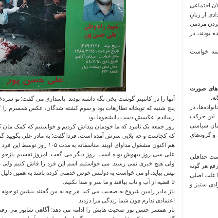
لان اجتماعی
 فراخوان تعدادی از زنانِ
کردن مردمی
 بودند، در
 سه خواست
‌های صورت
ه.
آنها را در کانتینر گوشت یخی نگه داشته بودند
.
پاسداری می گفت
:
تو سردخو
واده‌ها، در
پنج شنبه که توپخانه تظارهات بود و سوم کشته شدگان، عکس همسرم را ک
 این حرکت
رساندم
.
عکسش دست دانشجوها بود
.
مان سیاسی
روز جمعه یک نامرد که ما خودمان پیداش کردیم و خواستیم که کمک مان 
 و گروه‌های
که کجاست و چه بلایی سرش آمده است
.
فردا گفت
:
به مادر علی بگویید گ
هم اکنون مشغول مداوای اویند
.
متاسفانه به مدت ۱۰۵ روز توسط این فرد و دیگر مسئولین گول خوردیم
علی سی روز بیهوش بوده است
.
روز دیگر می گفت
:
امروز تقسیم بازجو
است حداقلی
ولی هیچ خبری نمی رسید
.
می خواستیم اسم این فرد را فاش کنیم ولی م
رفع هر گونه
پیش بیاید
.
او می خواست به دولتش خوش خدمتی کرده باشد به همین دلیل 
ا علت اصلی
تا قضیه از آب و تاب بیافتد و ما سر و صدا نکنیم
.
زادی ستیز و
باز مادر رامین شروع به صحبت می کند
:
هر چه به من گفتند بنشین تو خونه 
اعتمادی ندارم چون شما زندگی مرا دزدید
.
باز همسر حسن پور صحبت هایش را ادامه می دهد
:
آگاهی شاپور می رفت