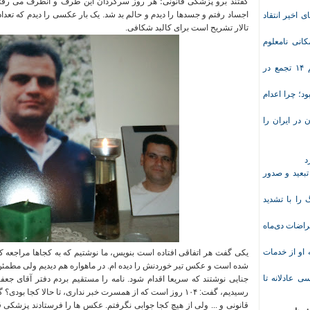
گفتند برو پزشکی قانونی؛ هر روز سرگردان این طرف و آنطرف می رفت
اجساد رفتم و جسدها را دیدم و حالم بد شد
.
یک بار عکسی را دیدم که تعداد 
ی اخیر انتقاد
تالار تشریح است برای کالبد شکافی
.
انی نامعلوم
موج تازه اعتراض‌های معیشتی و صنفی؛ دست‌کم ۱۴ تجمع در
د؛ چرا اعدام
در ایران را
د
تبعید و صدور
ا با تشدید
 معلم پس از اعتراضات دی‌ماه
وریشه مرادی درباره محرومیت ۹ماهه او از خدمات
یکی گفت هر اتفاقی افتاده است بنویس، ما نوشتیم که به کجاها مراجعه کر
شده است و عکس تیر خوردنش را دیده ام
.
در ماهواره هم دیدیم ولی مطمئ
ی عادلانه تا
جنایی نوشتند که سریعا اقدام شود
.
نامه را مستقیم بردم دفتر آقای جعفر
رسیدیم، گفت
:
۱۰۴ روز است که از همسرت خبر نداری، تا حالا کجا بودی؟ گفتم
قانونی و
...
ولی از هیچ کجا جوابی نگرفتم
.
عکس ها را فرستادند پزشکی قا