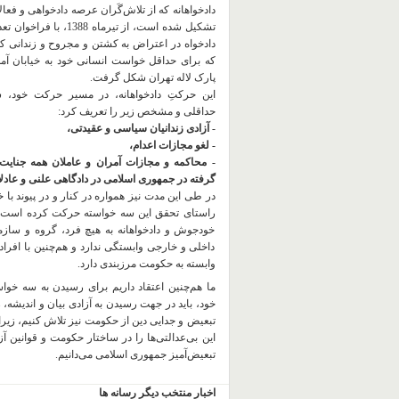
دادخواهانه که از تلاش‌گَران عرصه دادخواهی و فعا
تشکیل شده است، از تیرماه 1388، با
دادخواه در اعتراض به کشتن و مجروح و زندانی 
که برای حداقل خواست انسانی خود به خیابان آمده
پارک لاله تهران شکل گرفت.
این حرکتِ دادخواهانه، در مسیر حرکت خود،
حداقلی و مشخص زیر را تعریف کرد:
- آزادی زندانیان سیاسی و عقیدتی،
- لغو مجازات اعدام،
- محاکمه و مجازات آمران و عاملان همه جنایت
گرفته در جمهوری اسلامی در دادگاهی علنی و عادلان
در طی این مدت نیز همواره در کنار و در پیوند با خان
راستای تحقق این سه خواسته حرکت کرده است.
خودجوش و دادخواهانه به هیچ فرد، گروه و ساز
داخلی و خارجی وابستگی ندارد و هم‌چنین با افراد
وابسته به حکومت مرزبندی دارد.
ما هم‌چنین اعتقاد داریم برای رسیدن به سه خو
خود، باید در جهت رسیدن به آزادی بیان و اندیشه، 
تبعیض و جدایی دین از حکومت
نیز تلاش کنیم، زیر
این بی‌عدالتی‌ها را در ساختار حکومت و قوانین آ
تبعیض‌آمیز جمهوری اسلامی می‌دانیم.
اخبار منتخب دیگر رسانه ها