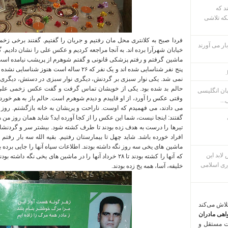
ند که
که تلاشی
فردا صبح به کلانتری محل مان رفتیم و جریان را گفتیم
.
گفتند برخی زخمی
ار می آورند
خیابان شهرآرا برده اند
.
به آنجا مراجعه کردیم و عکس علی را نشان دادیم
.
گ
ماشین گرفتم و رفتم پزشکی قانونی و گفتم شوهرم از پریشب نیامده اس
پنج نفر شناسایی شده اند و یک نفر که ۲۶ ساله است هنوز شناسایی نشده است
.
نمی شد
.
یکی نوار سبزی بر گردنش، دیگری نوار سبزی در دستش، دیگری
حالم بد شده بود
.
یکی از خویشان تماس گرفت و گفت عکس زخمی علی 
بان انگلیسی
وقتی عکس را آورد، از او قاپیدم و دیدم شوهرم است
.
حالم باز به هم خو
...
می دادند، می فهمیدم که اوست
.
ناراحت و پریشان به خانه بازگشتم
.
روز 
گفتند
:
اینجا نیست، شما این عکس را از کجا آورده اید؟ شاید همان روز من هف
تیرها را درست به هدف زده بودند تا طرف کشته شود
.
بیشتر سر و گردنشان
افراد خورده باشد
.
شاید چهل تا بیمارستان رفتیم
.
بقیه الله سه بار رفتم
ماشین های یخی سه روز نگه داشته بودند
.
اطلاعات سپاه آنها را جایی برده
م پس لابد این
که آنها را کشته بودند تا ۲۸ خرداد آنها را در ماشین های یخی نگه داشته بودند
ری اسلامی
خلیفه، آسا، همه یخ زده بودند
.
تلاش می‌کند
اهی مادران
ت مستقل و