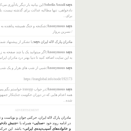
says:
Soheila Anzali
این بیانیه بار دیگر یادآوری می‌ک
دادخواهی، تنها مطالبه عدالت برای گذشته نیست، بل
برای...
says:
Anonymous
شکنجه و جنگ همیشه پناهنده به ب
/ نسرین پرواز
مادران پارک لاله ایران
says:
با تشکر از پیشنهاد شما
says:
Anonymous
اگر میتوانید یک یا چند صفحه به ز
به این سایت اضافه کنید تا دنیا بهتر درد مادران ایرانی
says:
Anonymous
شبی از شب های هزار و یک شب
https://iranglobal.info/node/192173
says:
Anonymous
در جواب iranopp خواستم بگ
همه اعدام هایی که در دوران حکومت جنایتکار جمهو
شده...
ADVERTISEMENT
مادران پارک لاله ایران، حرکتی جوان و نوپاست و 
در ادامه روند خود «
صدایی
» همراه با «
جنبش دادخو
و خانواده‌های آسیب‌دیده‌ی ایرانی
» باشد. این حرک