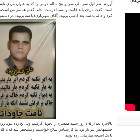
ش‌های
آوردند
.
نفر اول سی الی سی و پنج ساله
.
است
.
گفت مردی بلند قامت و نسبتا درشت اندام، گفتم همسر من است، زا
کرد و حالم بد شد
.
بعد قاضی پرونده
(
آقای شهریاری
)
با سه پرونده در دستش
بالاخره بعد از ۱۰۵ روز جسد همسرم را تحویل گرفتیم ولی یخ زده نبود
.
روی
چشمهایش نیز باز بود
.
ما کارشناس سلاح خواستیم و مشخص شد که با کلاشی
با یک اسلحه سازمانی زده بودند
.