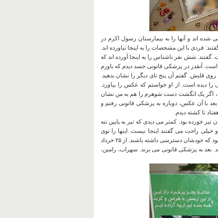
 شده اند و آنها را به بیمارستان رسول اکرم در
فتند
:
فردی با این مشخصات را به اینجا نیاورده اند
.
ت
.
گفتند
:
شش نفر ناشناس را به اینجا آورده اند که
.
آنقدر در پزشکی قانونی جسد دیدم که باورم
 روی قلبش
.
گفتم آن پنج تای دیگر را نشان بدهید
.
را دیده است
.
از او خواستم که عکس را بیاورد
.
رد، اگر یک انگشت دست شوهرم را هم به من نشان
بعد با آن عکس، دوباره به پزشکی قانونی رفتم و
تاد تا کشته دیدم
.
 تیر خورده بود
.
کمتر می دیدی که تیر به پایین تنه
 و خیلی راحت می گفتند اینجا نیست
.
اینها را توی
 بود که خودشان دسترسی داشته باشند
.
از ۲۵ خرداد
.
بعد به پزشکی قانونی می برند
.
سهراب، رامین،