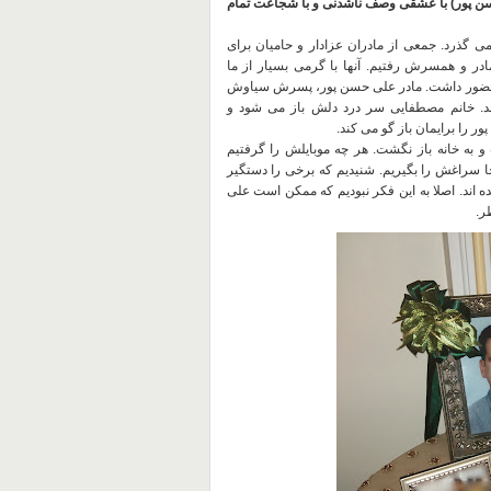
ن پور
)
با عشقی وصف ناشدنی و با شجاعت تمام
ی گذرد
.
جمعی از مادران عزادار و حامیان برای
 مادر و همسرش رفتیم
.
آنها با گرمی بسیار از ما
حضور داشت
.
مادر علی حسن پور، پسرش سیاوش
د
.
خانم مصطفایی سر درد دلش باز می شود و
ا برایمان باز گو می کند
.
.
هر چه موبایلش را گرفتیم
جا سراغش را بگیریم
.
شنیدیم که برخی را دستگیر
 اند
.
اصلا به این فکر نبودیم که ممکن است علی
ظر
.