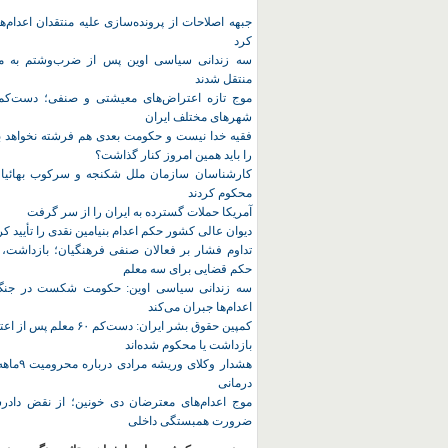
جبهه اصلاحات از پرونده‌سازی علیه منتقدان اعدام‌ها
کرد
سه زندانی سیاسی اوین پس از ضرب‌وشتم به مک
منتقل شدند
شهرهای مختلف ایران
فقیه خدا نیست و حکومت بعدی هم فرشته نخواهد بو
را باید همین امروز کنار گذاشت؟
کارشناسان سازمان ملل شکنجه و سرکوب بهائیان 
محکوم کردند
آمریکا حملات گسترده به ایران را از سر گرفت
دیوان عالی کشور حکم اعدام بنیامین نقدی را تأیید کر
تداوم فشار بر فعالان صنفی فرهنگیان؛ بازداشت، 
حکم قضایی برای سه معلم
سه زندانی سیاسی اوین: حکومت شکست در جنگ ر
اعدام‌ها جبران می‌کند
کمپین حقوق بشر ایران: دست‌کم ۶۰
بازداشت یا محکوم شده‌اند
هشدار وکلای 
درمانی
موج اعدام‌های معترضان دی‌ خونین؛ از نقض دادرس
ضرورت همبستگی داخلی