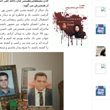
لادن مصطفایی
(
همسر جان باخته علی حس
از همسرش می گوید
:
یک سال از کشته شدن علی حسن پور م
گرامی داشت یاد و خاطره او به دیدار
استقبال کردند
.
مادر رامین رمضانی نیز 
و سایر اعضای خانواده نیز حضور داشتن
ماجرای کشته شدن همسرش علی حسن پور ر
روز ۲۵ خرداد علی به میدان آزادی رفت و به خانه باز نگشت
جواب نمی داد
.
مانده بودیم چه کنیم و ک
کرده اند و تنی چند نیز زخمی و کشته شده
را کشته باشند
.
تا صبح بیدار ماندیم و منت
ان؛