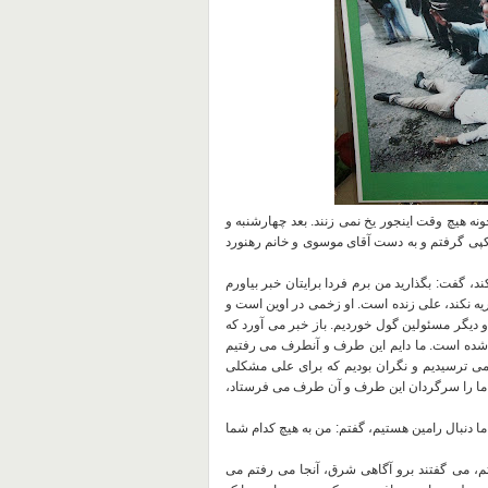
نه هیچ وقت اینجور یخ نمی زنند
.
بعد چهارشنبه و
پی گرفتم و به دست آقای موسوی و خانم رهنورد
کند، گفت
:
بگذارید من برم فردا برایتان خبر بیاورم
ریه نکند، علی زنده است
.
او زخمی در اوین است و
.
باز خبر می آورد که
 شده است
.
ما دایم این طرف و آنطرف می رفتیم
ی ترسیدیم و نگران بودیم که برای علی مشکلی
ما را سرگردان این طرف و آن طرف می فرستاد،
ما دنبال رامین هستیم، گفتم
:
من به هیچ کدام شما
م، می گفتند برو آگاهی شرق، آنجا می رفتم می