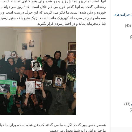
آنها گفتند تمام پرونده اش زیر و رو شده ولی هیچ گناهی نداشته است
.
رمضانی گفت
:
به آنها گفتم خون من هم حلال است
.
۱۰۵ روز سر دوانده بودند
خورده و دفن شده است
.
ما فکر می کردیم که این حرف درست است و رفت
ان حرکت های
سه ماه و نیم در سردخانه کهریزک مانده است
.
از یک منبع بالا دستور رسید
شان محرمانه بماند و در اختیار مردم قرار نگیرند
.
(45)
(
(13)
(
همسر حسن پور گفت
:
اگر به ما می گفتند که دفن شده است، برای ما خ
ما جنازه اش را به شما تحویل می دهیم
.