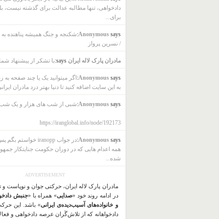
دادخواهی، تنها مطالبه عدالت برای گذشته نیست، بل
برای...
says:
Anonymous
شکنجه و جنگ همیشه پناهنده به ب
/ نسرین پرواز
مادران پارک لاله ایران
says:
با تشکر از پیشنهاد شما
says:
Anonymous
اگر میتوانید یک یا چند صفحه به ز
به این سایت اضافه کنید تا دنیا بهتر درد مادران ایرانی
says:
Anonymous
شبی از شب های هزار و یک شب
https://iranglobal.info/node/192173
says:
Anonymous
در جواب iranopp خواستم بگ
همه اعدام هایی که در دوران حکومت جنایتکار جمهو
شده...
ADVERTISEMENT
مادران پارک لاله ایران، حرکتی جوان و نوپاست و 
در ادامه روند خود «
صدایی
» همراه با «
جنبش دادخو
و خانواده‌های آسیب‌دیده‌ی ایرانی
» باشد. این حرک
دادخواهانه که از تلاش‌گَران عرصه دادخواهی و فعا