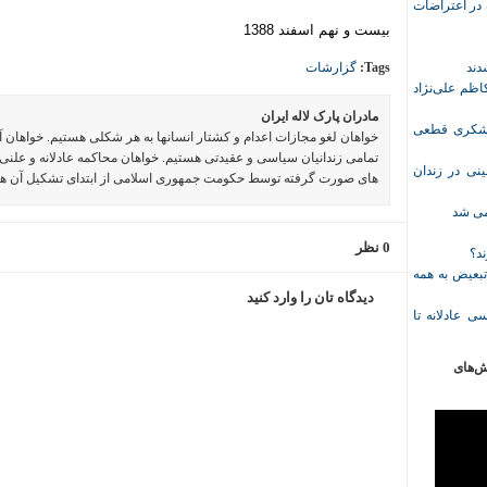
ازداشت‌شده در اعتراضات
بیست و نهم اسفند 1388
Tags:
گزارشات
ظم علی‌نژاد
مادران پارک لاله ایران
ل حبس نعیم لشکری قطعی
خواهان لغو مجازات اعدام و کشتار انسانها به هر شکلی هستیم. خواهان 
تمامی زندانیان سیاسی و عقیدتی هستیم. خواهان محاکمه عادلانه و علنی 
نی در زندان
های صورت گرفته توسط حکومت جمهوری اسلامی از ابتدای تشکیل آن ه
خمی شد
0 نظر
ند؟
تبعیض به همه
دیدگاه تان را وارد کنید
ی عادلانه تا
ش‌های