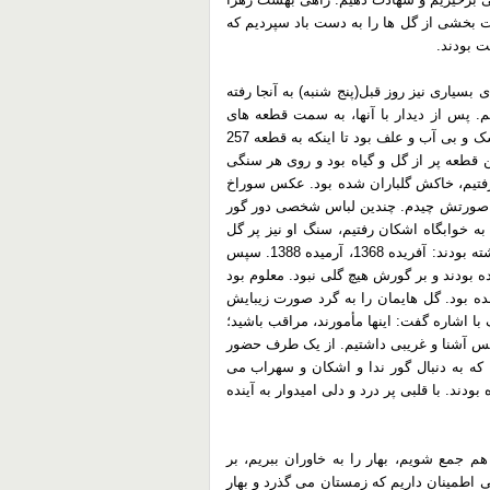
شت بخشی از گل ها را به دست باد سپردیم که
ت بودند.
بسیاری نیز روز قبل(پنج شنبه) به آنجا رفته
م. پس از دیدار با آنها، به سمت قطعه های
جدید راهی شدیم. قطعه های جدید بر خلاف قطعه های قدیمی، خشک و بی آب و علف بود تا اینکه به قطعه 257
 قطعه پر از گل و گیاه بود و روی هر سنگی
 رفتیم، خاکش گلباران شده بود. عکس سوراخ
ور صورتش چیدم. چندین لباس شخصی دور گور
به خوابگاه اشکان رفتیم، سنگ او نیز پر گل
بود. گرد صورت جوانش حلقه ای گل درست کردیم. بر سنگش نوشته بودند: آفریده 1368، آرمیده 1388. سپس
بودند و بر گورش هیچ گلی نبود. معلوم بود
ه بود. گل هایمان را به گرد صورت زیبایش
 اشاره گفت: اینها مأمورند، مراقب باشید؛
س آشنا و غریبی داشتیم. از یک طرف حضور
 که به دنبال گور ندا و اشکان و سهراب می
ودند. با قلبی پر درد و دلی امیدوار به آینده
م جمع شویم، بهار را به خاوران ببریم، بر
لی اطمینان داریم که زمستان می گذرد و بهار