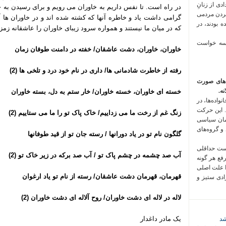
 فراخوان تعدادی از زنانِ
در راه است. تا نفس داریم به خاوران می رویم و برای رسیدن به 
کردن مردمی
گرامی داشت یاد و خاطره آنها که کشته شده اند و در خاوران ها آر
 بودند، در
که در میان ما نیستند و همواره سرود زیبای خاوران را عاشقانه زمز
 سه خواست
خاوران، خاوران، دشت عاشقان/ خفته در دامنت طوفان زمان
رفته از خاطرت شادمانی ها/ داری در نام خود درد و تلخی ها (2)
‌های صورت
ه.
خسته ای خاوران، خسته خاوران/ خار ستم به دل، بسته خاوران
واده‌ها، در
 این حرکت
زنگ غم از رخت ما می زداییم/ خاک پاک تو را ما می ستاییم (2)
مان سیاسی
 و گروه‌های
گلگون نام تو در یاد دورانها / رسته جان تو از قید طوفانها
است حداقلی
آب صد چشمه در چشم پاک تو / آب صد برکه در زیر خاک تو (2)
رفع هر گونه
ا علت اصلی
قهرمان، قهرمان دشت عاشقان/ رسته از نام تو یاد ارغوان
زادی ستیز و
لاله در لاله ای دشت خاوران/ روح آلاله ای دشت خاوران (2)
یک مادر داغدار
شد