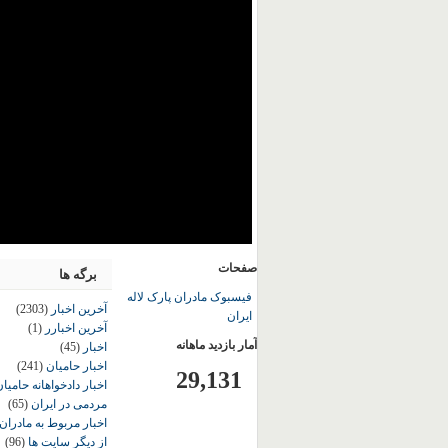
صفحات
برگه ها
فیسبوک مادران پارک لاله
آخرین اخبار
(2303)
ایران
آخرین اخبارر
(1)
آمار بازدید ماهانه
اخبار
(45)
اخبار حامیان
(241)
29,131
اخبار دادخواهانه حامی
مردمی در ایران
(65)
اخبار مربوط به مادران
از دیگر سایت ها
(96)