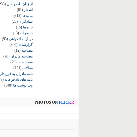
از زبان دادخواهان
233)
اشعار
(81)
بیانیه‌ها
(318)
بیدادگران
(23)
تازه ها
(15)
خاطرات
(13)
درباره دادخواهی
(93)
گزارشات
(366)
مصاحبه
(12)
مصاحبه مادران
(90)
مصاحبه ها
(79)
مقالات
(121)
نامه مادران به فرزندان
نامه های دادخواهانه
73)
وب نوشت ها
(348)
PHOTOS ON
FLICK
R