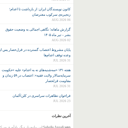
کانون نويسندگان ايران: از بازداشت تا اعدام؛
زنجیره‌ی سرکوب معترضان
06 AUG 2026
گزارش ماهانه؛ نگاهی اجمالی به وضعیت حقوق
بشر – تیر ماه ۱۴۰۵
02 AUG 2026
پایان مشروط اعتصاب گسترده در قزل‌حصار پس از
وعده توقف اعدام‌ها
31 JUL 2026
هفته ۱۳۱ «سه‌شنبه‌های نه به اعدام» علیه «حکومت
سرمایه‌سالار ولایت فقیه»: اعتصاب در ۵۹ زندان و
مقاومت قزلحصار
31 JUL 2026
فراخوان تظاهرات سراسری در کلن/آلمان
23 JUL 2026
آخرین نظرات
says:
Soheila Anzali
این بیانیه بار دیگر یادآوری می‌ک