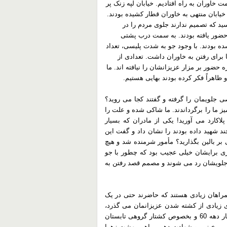
خاوران به راه افتادیم. خیابان لپه زنک پر
خیابان منتهی به خاوران قطار کشیده بودند.
ید که تصمیم ندارند جلوی مردم را در
حضور یافته بودند. به سمت درب پشتی
ده بودند. با وجود جو به شدت پلیسی، تعداد
 برای رفتن به خاوران داشت. تعدادی از
 حضور بر مزار عزیزانشان را نیافته اند. ما
ظاهراً فکر کرده بودند بهایی هستیم.
 جلویمان را گرفته و گفتند کجا می روید؟
یز ما را برگرداندند. ما شاکی شده و علت را
لاکارد می آورید! یکی از مادران که بسیار
 شهید داده بودند را نشان داد و گفت این
بر بالین بگذارید؟ مأمور شرمنده شد و هیچ
آری برایشان خیلی عجیب بود که چطور با جو
ز جلویشان رد می شوند و مصمم قصد رفتن به
همراهان زیادی هستند که حاضرند حتی در یک
ای زیادی از کشته شدن عزیزانمان می گذرد،
ولی می دانیم که هنوز خونشان تازه است و آمرین و عاملین کشتار دهه 60 و بخصوص کشتار گروهی تابستان
واهی برخیزیم و شهادت دهیم. راهی بهشت زهرا