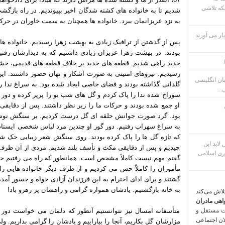
که تلاشی
شدیم تا به خانواده های کشته شدگان اخیر بپیوندیم. در راه بازگ
به نزد عزیزانمان ببرد. خانواده ها همچنان به سمت خاوران در حرک
ار می آورند
پس از گذشتن از ترافیک زیادی به بهشت زهرا رسیدیم. خانواده های 
بودند. در بهشت زهرا عزیزان زیادی داشتیم که به دیدارشان رفتی
.
رسیدیم. نیروهای امنیتی به صورت آشکار و نهان حضور داشتند. این
بان انگلیسی
گلدانی گذاشته بودند و فضای خاصی ایجاد شده بود. به سراغ ندا
...
سوراخ شده ندا را پاک کردم و گل های شب بو را پرپر کرده و د
او جمع شده بودند و حرکات ما را زیر نظر داشتند. پس از دقایقی 
به سراغ سهراب رفتیم. دور گور او چندین مرد لباس شخصی ایستاده 
که تازه گل ها را پاک کرده بودند. روی سنگش شعر زیبایی حک شد
م پس لابد این
چیدیم و پس از دقایقی مکث و تأسف بلند شدیم. مردی از آن طرف با
ری اسلامی
گفتم مهم نیست کاملاً مشخص است. همانطور که راه می رفتیم ح
مأموران را کاملاً حس می کردیم و از طرف دیگر خانواده هایی را
گشتند و برای ادای احترام به این فرزندان آزادی خواه و جسور آمده ب
به خانه بازگشتیم. یادشان همواره گرامی و راهشان پر رهرو باد!
تلاش می‌کند
اهی مادران
ت مستقل و
متأسفانه امسال نیز نتوانستیم آنطور که دلمان می خواست دور ه
لان اجتماعی
مزارشان گل بکاریم، آنجا را بیاراییم و یادشان را گرامی بداریم. و