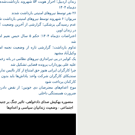
زندان اردبیل؛ احراز هویت ۵۴ شهروند ب
دی‌ماه ۱۴۰۴
۲۶ نفر توسط نیروهای امنیتی بازداشت شدند
مریوان؛ ۶ شهروند توسط نیروهای امنیتی بازداشت شدند
عدم رسیدگی پزشکی؛ گزارشی از آخرین وضعیت کا
در زندان اوین
اعتراضات دی‌ماه ۱۴۰۴؛ حکم ۵ سا
شد
تداوم بازداشت؛ گزارشی تازه از وضعیت نجمه امی
وکیل‌آباد مشهد
یک کولبر در پی تیراندازی نیروهای نظامی در بانه ز
علیه علی پورداراب پرونده قضایی تشکیل شد
چرا کارگران ایرانی هنوز حق امتناع از کار ناایمن ندار
سندیکای کارگران شرکت واحد: پاداش‌ها باید بدون 
کارکنان پرداخت شود
موج اعدام‌های معترضان دی‌ خونین؛ از نقض دادرس
ضرورت همبستگی داخلی
منصوره بهکیش صدای دادخواهی- تاثیر جنگ بر جنب
اجتماعی - وضعیت زندانیان سیاسی و اعدام‌ها