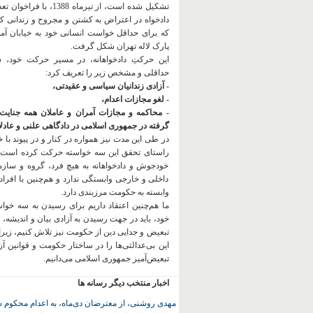
تشکیل شده است، از تیرماه 1388، با
دادخواه در اعتراض به کشتن و مجروح و زندانی 
که برای حداقل خواست انسانی خود به خیابان آمده
پارک لاله تهران شکل گرفت.
این حرکتِ دادخواهانه، در مسیر حرکت خود،
حداقلی و مشخص زیر را تعریف کرد:
- آزادی زندانیان سیاسی و عقیدتی،
- لغو مجازات اعدام،
- محاکمه و مجازات آمران و عاملان همه جنایت
گرفته در جمهوری اسلامی در دادگاهی علنی و عادلان
در طی این مدت نیز همواره در کنار و در پیوند با خان
راستای تحقق این سه خواسته حرکت کرده است.
خودجوش و دادخواهانه به هیچ فرد، گروه و ساز
داخلی و خارجی وابستگی ندارد و هم‌چنین با افراد
وابسته به حکومت مرزبندی دارد.
ما هم‌چنین اعتقاد داریم برای رسیدن به سه خو
خود، باید در جهت رسیدن به آزادی بیان و اندیشه، 
تبعیض و جدایی دین از حکومت
نیز تلاش کنیم، زیر
این بی‌عدالتی‌ها را در ساختار حکومت و قوانین آ
تبعیض‌آمیز جمهوری اسلامی می‌دانیم.
اخبار منتخب دیگر رسانه ها
مهدی روشنی، از معترضان دی‌ماه، به اعدام محکوم 