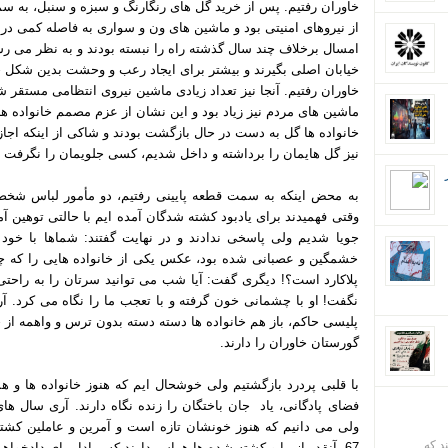
خاوران رفتیم. پس از خرید گل های رنگارنگ و سبزه و سنبل، به سمت 
از نیروهای امنیتی بود و ماشین های ون و سواری به فاصله کمی در 
امسال برخلاف چند سال گذشته راه را نبسته بودند و به نظر می رس
خیابان اصلی بگیرند و بیشتر برای ایجاد رعب و وحشت بدین شکل 
خاوران رفتیم. آنجا نیز تعداد زیادی ماشین نیروی انتظامی مستقر ش
ماشین های مردم نیز زیاد بود و این نشان از عزم مصمم خانواده ها
خانواده ها گل به دست در حال بازگشت بودند و شاکی از اینکه اجازه
نیز گل هایمان را برداشته و داخل شدیم، کسی جلویمان را نگرفت و 
به محض اینکه به سمت قطعه پایینی رفتیم، دو مأمور لباس شخصی
وقتی فهمیدند برای یادبود کشته شدگان آمده ایم با حالتی توهین آم
جویا شدیم ولی پاسخی ندادند و در نهایت گفتند: شماها با خود پ
خشمگین و عصبانی شده بود، عکس یکی از خانواده هایی را که چند
پلاکارد است؟! دیگری گفت: آیا شب می توانید سرتان را به راحتی 
نگفت! او با چشمانی خون گرفته و با تعجب ما را نگاه می کرد. 
پلیسی حاکم، باز هم خانواده ها دسته دسته بدون ترس و واهمه ا
گورستان خاوران را دارند.
با قلبی پردرد بازگشتیم ولی خوشحال ایم که هنوز خانواده ها و 
فضای پادگانی، یاد جان باختگان را زنده نگاه دارند. آری سال ه
ند که
67، آنقدر از ما و کشته شده ها هراس دارند که مبادا برای دادخ