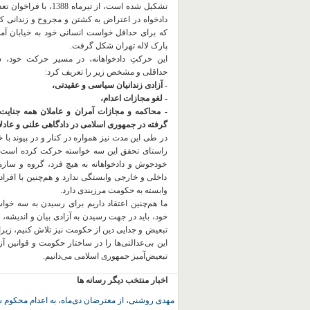
تشکیل شده است، از تیرماه 1388، با
دادخواه در اعتراض به کشتن و مجروح و زندانی 
که برای حداقل خواست انسانی خود به خیابان آمده
پارک لاله تهران شکل گرفت.
این حرکتِ دادخواهانه، در مسیر حرکت خود،
حداقلی و مشخص زیر را تعریف کرد:
- آزادی زندانیان سیاسی و عقیدتی،
- لغو مجازات اعدام،
- محاکمه و مجازات آمران و عاملان همه جنایت
گرفته در جمهوری اسلامی در دادگاهی علنی و عادلان
در طی این مدت نیز همواره در کنار و در پیوند با خان
راستای تحقق این سه خواسته حرکت کرده است.
خودجوش و دادخواهانه به هیچ فرد، گروه و ساز
داخلی و خارجی وابستگی ندارد و هم‌چنین با افراد
وابسته به حکومت مرزبندی دارد.
ما هم‌چنین اعتقاد داریم برای رسیدن به سه خو
خود، باید در جهت رسیدن به آزادی بیان و اندیشه، 
تبعیض و جدایی دین از حکومت
نیز تلاش کنیم، زیر
این بی‌عدالتی‌ها را در ساختار حکومت و قوانین آ
تبعیض‌آمیز جمهوری اسلامی می‌دانیم.
اخبار منتخب دیگر رسانه ها
مهدی روشنی، از معترضان دی‌ماه، به اعدام محکوم 