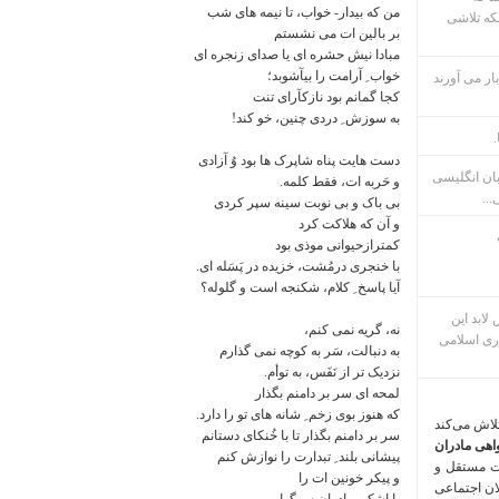
من که بیدار- خواب، تا نیمه های شب
که تلاشی
بر بالین ات می نشستم
مبادا نیش حشره ای یا صدای زنجره ای
خواب ِ آرامت را بیآشوبد؛
ار می آورند
کجا گمانم بود نازکآرای تنت
به سوزش ِ دردی چنین، خو کند!
.
دست هایت پناه شاپرک ها بود وُ آزادی
بان انگلیسی
و حَربه ات، فقط کلمه.
...
بی باک و بی نوبت سینه سپر کردی
و آن که هلاکت کرد
کمترازحیوانی موذی بود
با خنجری درمُشت، خزیده در پَسَله ای.
آیا پاسخ ِ کلام، شکنجه است و گلوله؟
م پس لابد این
نه، گریه نمی کنم،
ری اسلامی
به دنبالت، سَر به کوچه نمی گذارم
نزدیک تر از نَفَس، به توأم.
لمحه ای سر بر دامنم بگذار
که هنوز بوی زخم ِ شانه های تو را دارد.
تلاش می‌کند
سر بر دامنم بگذار تا با خُنکای دستانم
اهی مادران
پیشانی بلند ِ تبدارت را نوازش کنم
ت مستقل و
و پیکر خونین ات را
لان اجتماعی