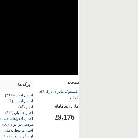
صفحات
برگه ها
فیسبوک مادران پارک لاله
آخرین اخبار
(2303)
ایران
آخرین اخبارر
(1)
آمار بازدید ماهانه
اخبار
(45)
اخبار حامیان
(241)
29,176
اخبار دادخواهانه حامی
مردمی در ایران
(65)
اخبار مربوط به مادران
از دیگر سایت ها
(96)