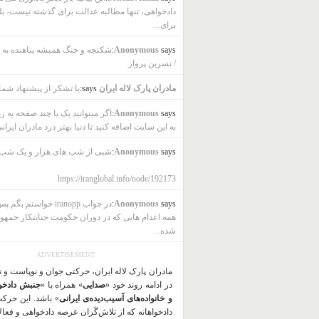
دادخواهی، تنها مطالبه عدالت برای گذشته نیست، بل
برای...
says:
Anonymous
شکنجه و جنگ همیشه پناهنده به ب
/ نسرین پرواز
مادران پارک لاله ایران
says:
با تشکر از پیشنهاد شما
says:
Anonymous
اگر میتوانید یک یا چند صفحه به ز
به این سایت اضافه کنید تا دنیا بهتر درد مادران ایرانی
says:
Anonymous
شبی از شب های هزار و یک شب
https://iranglobal.info/node/192173
says:
Anonymous
در جواب iranopp خواستم بگ
همه اعدام هایی که در دوران حکومت جنایتکار جمهو
شده...
ADVERTISEMENT
مادران پارک لاله ایران، حرکتی جوان و نوپاست و 
در ادامه روند خود «
صدایی
» همراه با «
جنبش دادخو
و خانواده‌های آسیب‌دیده‌ی ایرانی
» باشد. این حرک
دادخواهانه که از تلاش‌گَران عرصه دادخواهی و فعا