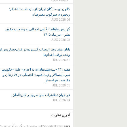
کانون نويسندگان ايران: از بازداشت تا اعدام؛
زنجیره‌ی سرکوب معترضان
06 AUG 2026
گزارش ماهانه؛ نگاهی اجمالی به وضعیت حقوق
بشر – تیر ماه ۱۴۰۵
02 AUG 2026
پایان مشروط اعتصاب گسترده در قزل‌حصار پس از
وعده توقف اعدام‌ها
31 JUL 2026
هفته ۱۳۱ «سه‌شنبه‌های نه به اعدام» علیه «حکومت
سرمایه‌سالار ولایت فقیه»: اعتصاب در ۵۹ زندان و
مقاومت قزلحصار
31 JUL 2026
فراخوان تظاهرات سراسری در کلن/آلمان
23 JUL 2026
آخرین نظرات
says:
Soheila Anzali
این بیانیه بار دیگر یادآوری می‌ک