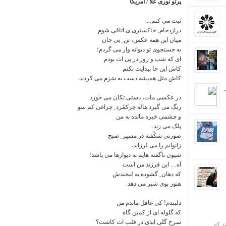
پرتو نوری علا / آمریکا
ثبت می کنم...
درازدحام ِ خاکستری ی اتاقی شوم
میان این همه عکس، تن ِ بی جان
به جستجوی تو دیوانه وار می گردم؛
ای که شب و روز در پی ات بودم
کاش این جا پیدایت نکنم
کاش مثل همیشه دست به سَرَم می کردند.
در عکسی مات، دستی تکان می خورَد
رنگ می گیرد هاله چرکمُرد ِ چراغی کم سو
و چشمی خیره مانده به من
پلک می زند.
صورتی شکُفته در مسیر ِ صبح
زانوانم را می لرزاند،
شیون ناگفته هایم به دیوارها می پاشد؛
آه.... این فرزند من است
که دهان ِ گشوده به لبخندش
هنوز بوی شیر می دهد.
دلبندم! کی غافل ماندم من
که گلوله ای از کمین گاه
سرخ گلی ابدی در قلب ات کاشت؟
ند که