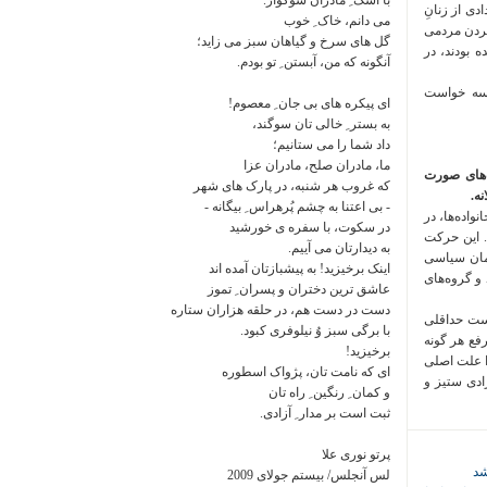
با اشک ِ مادران سوگوار.
 فراخوان تعدادی از زنانِ
می دانم، خاک ِ خوب
کردن مردمی
گل های سرخ و گیاهان سبز می زاید؛
 بودند، در
آنگونه که من، آبستن ِ تو بودم.
 سه خواست
ای پیکره های بی جان ِ معصوم!
به بستر ِ خالی تان سوگند،
داد شما را می ستانیم؛
ما، مادران صلح، مادران عزا
‌های صورت
که غروب هر شنبه، در پارک های شهر
ه.
- بی اعتنا به چشم پُرهراس ِ بیگانه -
واده‌ها، در
در سکوت، با سفره ی خورشید
 این حرکت
به دیدارتان می آییم.
مان سیاسی
اینک برخیزید! به پیشبازتان آمده اند
 و گروه‌های
عاشق ترین دختران و پسران ِ تموز
دست در دست هم، در حلقه هزاران ستاره
است حداقلی
با برگی سبز وُ نیلوفری کبود.
رفع هر گونه
برخیزید!
ا علت اصلی
ای که نامت تان، پژواک اسطوره
زادی ستیز و
و کمان ِ رنگین ِ راه تان
ثبت است بر مدار ِ آزادی.
پرتو نوری علا
شد
لس آنجلس/ بیستم جولای 2009