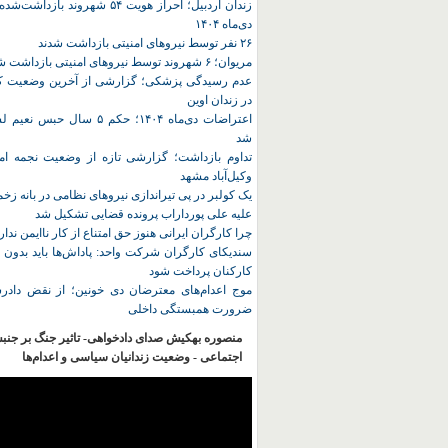
زندان اردبیل؛ احراز هویت ۵۴ شهروند ب
دی‌ماه ۱۴۰۴
۲۶ نفر توسط نیروهای امنیتی بازداشت شدند
مریوان؛ ۶ شهروند توسط نیروهای امنیتی بازداشت شدند
عدم رسیدگی پزشکی؛ گزارشی از آخرین وضعیت کا
در زندان اوین
اعتراضات دی‌ماه ۱۴۰۴؛ حکم ۵ سا
شد
تداوم بازداشت؛ گزارشی تازه از وضعیت نجمه امی
وکیل‌آباد مشهد
یک کولبر در پی تیراندازی نیروهای نظامی در بانه ز
علیه علی پورداراب پرونده قضایی تشکیل شد
چرا کارگران ایرانی هنوز حق امتناع از کار ناایمن ندار
سندیکای کارگران شرکت واحد: پاداش‌ها باید بدون 
کارکنان پرداخت شود
موج اعدام‌های معترضان دی‌ خونین؛ از نقض دادرس
ضرورت همبستگی داخلی
منصوره بهکیش صدای دادخواهی- تاثیر جنگ بر جنب
اجتماعی - وضعیت زندانیان سیاسی و اعدام‌ها