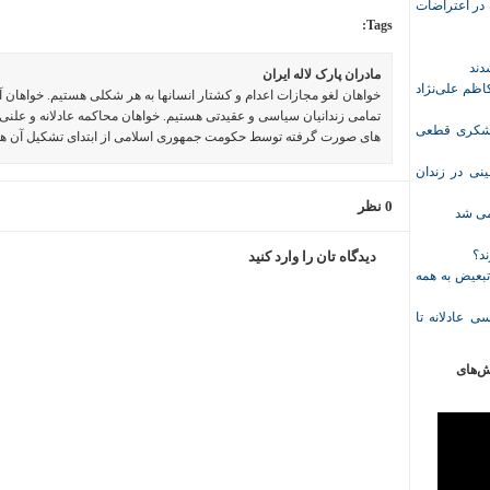
ازداشت‌شده در اعتراضات
Tags:
مادران پارک لاله ایران
ظم علی‌نژاد
خواهان لغو مجازات اعدام و کشتار انسانها به هر شکلی هستیم. خواهان 
تمامی زندانیان سیاسی و عقیدتی هستیم. خواهان محاکمه عادلانه و علنی 
ل حبس نعیم لشکری قطعی
های صورت گرفته توسط حکومت جمهوری اسلامی از ابتدای تشکیل آن ه
نی در زندان
0 نظر
خمی شد
ند؟
دیدگاه تان را وارد کنید
تبعیض به همه
ی عادلانه تا
ش‌های